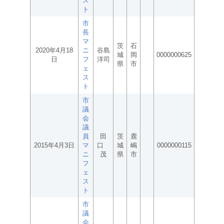
ス
ト
市
長
マ
茨
石
2020年4月18
ニ
谷島
城
岡
0000000625
日
フ
洋司
県
市
ェ
ス
ト
市
議
会
議
員
田
茨
鹿
2015年4月3日
マ
口
城
嶋
0000000115
ニ
茂
県
市
フ
ェ
ス
ト
市
議
会