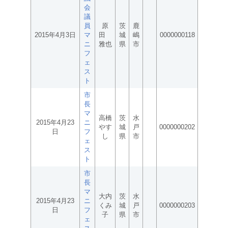
会
議
員
原
茨
鹿
2015年4月3日
マ
田
城
嶋
0000000118
ニ
雅也
県
市
フ
ェ
ス
ト
市
長
マ
高橋
茨
水
2015年4月23
ニ
やす
城
戸
0000000202
日
フ
し
県
市
ェ
ス
ト
市
長
マ
大内
茨
水
2015年4月23
ニ
くみ
城
戸
0000000203
日
フ
子
県
市
ェ