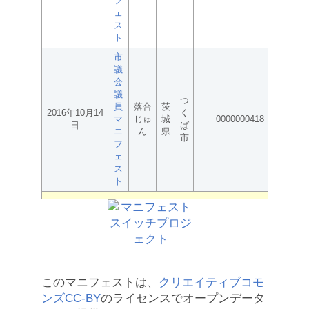
フ
ェ
ス
ト
市
議
会
議
つ
員
落合
茨
2016年10月14
く
マ
じゅ
城
0000000418
日
ば
ニ
ん
県
市
フ
ェ
ス
ト
このマニフェストは、
クリエイティブコモ
ンズCC-BY
のライセンスでオープンデータ