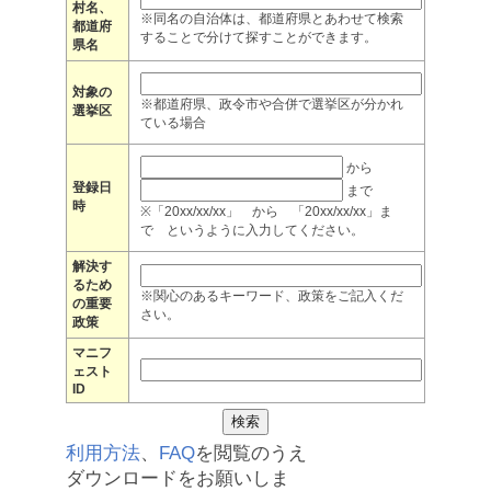
村名、
※同名の自治体は、都道府県とあわせて検索
都道府
することで分けて探すことができます。
県名
対象の
※都道府県、政令市や合併で選挙区が分かれ
選挙区
ている場合
から
登録日
まで
時
※「20xx/xx/xx」 から 「20xx/xx/xx」ま
で というように入力してください。
解決す
るため
※関心のあるキーワード、政策をご記入くだ
の重要
さい。
政策
マニフ
ェスト
ID
利用方法
、
FAQ
を閲覧のうえ
ダウンロードをお願いしま