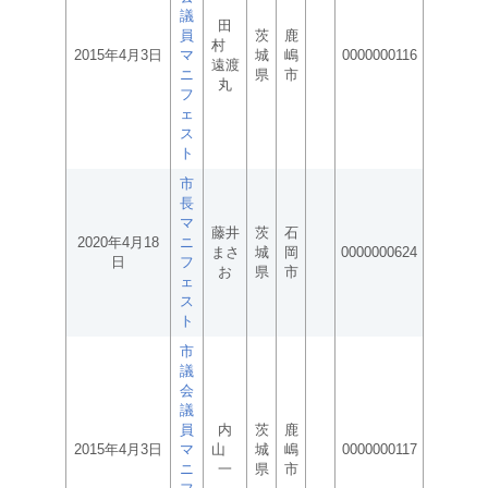
議
田
員
茨
鹿
村
2015年4月3日
マ
城
嶋
0000000116
遠渡
ニ
県
市
丸
フ
ェ
ス
ト
市
長
マ
藤井
茨
石
2020年4月18
ニ
まさ
城
岡
0000000624
日
フ
お
県
市
ェ
ス
ト
市
議
会
議
員
内
茨
鹿
2015年4月3日
マ
山
城
嶋
0000000117
ニ
一
県
市