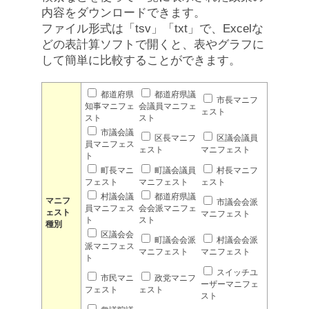
内容をダウンロードできます。
ファイル形式は「tsv」「txt」で、Excelな
どの表計算ソフトで開くと、表やグラフに
して簡単に比較することができます。
都道府県
都道府県議
市長マニフ
知事マニフェ
会議員マニフェ
ェスト
スト
スト
市議会議
区長マニフ
区議会議員
員マニフェス
ェスト
マニフェスト
ト
町長マニ
町議会議員
村長マニフ
フェスト
マニフェスト
ェスト
村議会議
都道府県議
マニフ
市議会会派
員マニフェス
会会派マニフェ
ェスト
マニフェスト
ト
スト
種別
区議会会
町議会会派
村議会会派
派マニフェス
マニフェスト
マニフェスト
ト
スイッチユ
市民マニ
政党マニフ
ーザーマニフェ
フェスト
ェスト
スト