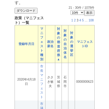
す。
21
-
30
件 /
1078
件
政策（マニフェス
1
2
3
4
5
...
108
ト）一覧
マ
対
対
ニ
対
象
象
フ
象
の
の
ェ
政治
の
マニフェス
都
登録年月日
自
ス
家名
選
トID
道
治
ト
挙
府
体
種
区
県
名
別
▲
市
長
マ
ささ
茨
石
2020年4月18
ニ
き敏
城
岡
0000000623
日
フ
夫
県
市
ェ
ス
ト
市
議