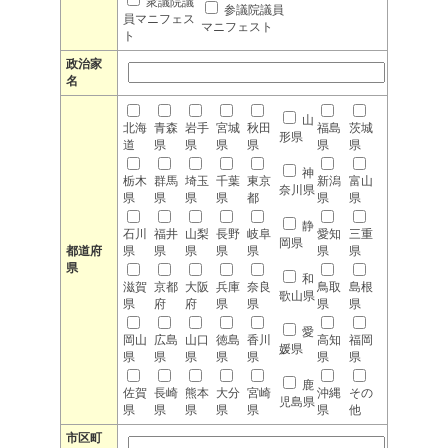
衆議院議
参議院議員
員マニフェス
マニフェスト
ト
政治家
名
山
北海
青森
岩手
宮城
秋田
福島
茨城
形県
道
県
県
県
県
県
県
神
栃木
群馬
埼玉
千葉
東京
新潟
富山
奈川県
県
県
県
県
都
県
県
静
石川
福井
山梨
長野
岐阜
愛知
三重
岡県
都道府
県
県
県
県
県
県
県
県
和
滋賀
京都
大阪
兵庫
奈良
鳥取
島根
歌山県
県
府
府
県
県
県
県
愛
岡山
広島
山口
徳島
香川
高知
福岡
媛県
県
県
県
県
県
県
県
鹿
佐賀
長崎
熊本
大分
宮崎
沖縄
その
児島県
県
県
県
県
県
県
他
市区町