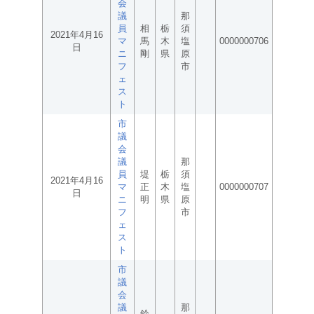
会
議
那
員
相
栃
須
2021年4月16
マ
馬
木
塩
0000000706
日
ニ
剛
県
原
フ
市
ェ
ス
ト
市
議
会
議
那
員
堤
栃
須
2021年4月16
マ
正
木
塩
0000000707
日
ニ
明
県
原
フ
市
ェ
ス
ト
市
議
会
議
那
鈴