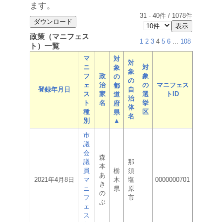
ます。
31
-
40
件 /
1078
件
政策（マニフェス
1
2
3
4
5
6
...
108
ト）一覧
マ
対
対
ニ
対
象
象
フ
政
象
の
の
ェ
治
の
マニフェス
都
登録年月日
自
ス
家
選
トID
道
治
ト
名
挙
府
体
種
区
県
名
別
▲
市
議
会
森
議
那
本
員
栃
須
あ
2021年4月8日
マ
木
塩
0000000701
き
ニ
県
原
の
フ
市
ぶ
ェ
ス