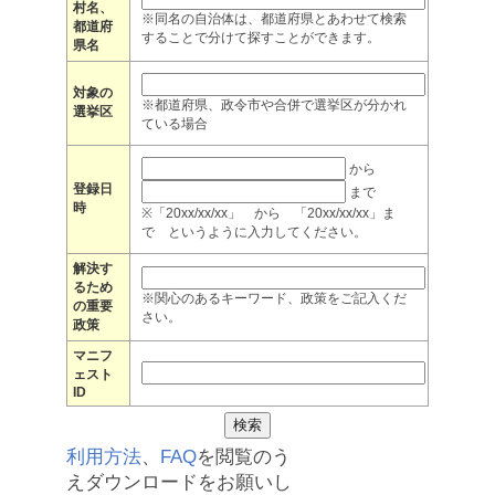
村名、
※同名の自治体は、都道府県とあわせて検索
都道府
することで分けて探すことができます。
県名
対象の
※都道府県、政令市や合併で選挙区が分かれ
選挙区
ている場合
から
登録日
まで
時
※「20xx/xx/xx」 から 「20xx/xx/xx」ま
で というように入力してください。
解決す
るため
※関心のあるキーワード、政策をご記入くだ
の重要
さい。
政策
マニフ
ェスト
ID
利用方法
、
FAQ
を閲覧のう
えダウンロードをお願いし