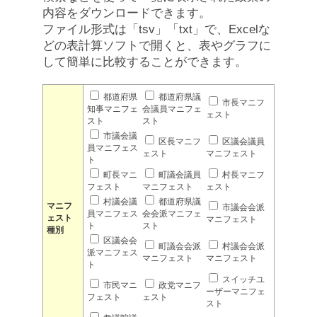
内容をダウンロードできます。
ファイル形式は「tsv」「txt」で、Excelな
どの表計算ソフトで開くと、表やグラフに
して簡単に比較することができます。
都道府県
都道府県議
市長マニフ
知事マニフェ
会議員マニフェ
ェスト
スト
スト
市議会議
区長マニフ
区議会議員
員マニフェス
ェスト
マニフェスト
ト
町長マニ
町議会議員
村長マニフ
フェスト
マニフェスト
ェスト
村議会議
都道府県議
マニフ
市議会会派
員マニフェス
会会派マニフェ
ェスト
マニフェスト
ト
スト
種別
区議会会
町議会会派
村議会会派
派マニフェス
マニフェスト
マニフェスト
ト
スイッチユ
市民マニ
政党マニフ
ーザーマニフェ
フェスト
ェスト
スト