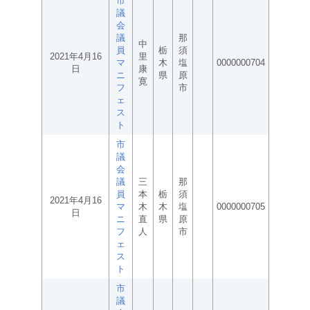
市
議
会
議
那
中
員
栃
須
2021年4月16
里
マ
木
塩
0000000704
日
康
ニ
県
原
寛
フ
市
ェ
ス
ト
市
議
会
議
三
那
員
本
栃
須
2021年4月16
マ
木
木
塩
0000000705
日
ニ
直
県
原
フ
人
市
ェ
ス
ト
市
議