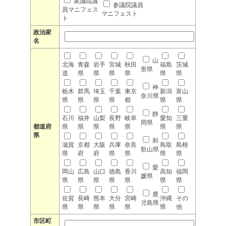
衆議院議
参議院議員
員マニフェス
マニフェスト
ト
政治家
名
山
北海
青森
岩手
宮城
秋田
福島
茨城
形県
道
県
県
県
県
県
県
神
栃木
群馬
埼玉
千葉
東京
新潟
富山
奈川県
県
県
県
県
都
県
県
静
石川
福井
山梨
長野
岐阜
愛知
三重
岡県
都道府
県
県
県
県
県
県
県
県
和
滋賀
京都
大阪
兵庫
奈良
鳥取
島根
歌山県
県
府
府
県
県
県
県
愛
岡山
広島
山口
徳島
香川
高知
福岡
媛県
県
県
県
県
県
県
県
鹿
佐賀
長崎
熊本
大分
宮崎
沖縄
その
児島県
県
県
県
県
県
県
他
市区町