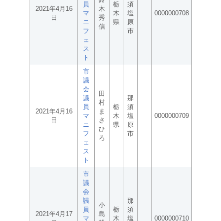
員
栃
須
2021年4月16
木
マ
木
塩
0000000708
日
秀
ニ
県
原
信
フ
市
ェ
ス
ト
市
議
会
田
議
那
村
員
栃
須
2021年4月16
ま
マ
木
塩
0000000709
日
さ
ニ
県
原
ひ
フ
市
ろ
ェ
ス
ト
市
議
会
議
那
小
員
栃
須
2021年4月17
島
マ
木
塩
0000000710