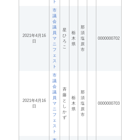
ト
市
議
会
議
那
星
員
栃
須
2021年4月16
ひ
マ
木
塩
0000000702
日
ろ
ニ
県
原
こ
フ
市
ェ
ス
ト
市
議
会
斉
議
那
藤
員
栃
須
2021年4月16
と
マ
木
塩
0000000703
日
し
ニ
県
原
か
フ
市
ず
ェ
ス
ト