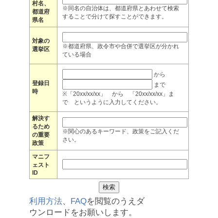
村名、
※同名の自治体は、都道府県とあわせて検索
都道府
することで分けて探すことができます。
県名
対象の
※都道府県、政令市や合併で選挙区が分かれ
選挙区
ている場合
から
登録日
まで
時
※「20xx/xx/xx」 から 「20xx/xx/xx」ま
で というように入力してください。
解決す
るため
※関心のあるキーワード、政策をご記入くだ
の重要
さい。
政策
マニフ
ェスト
ID
利用方法
、
FAQ
を閲覧のうえダ
ウンロードをお願いします。