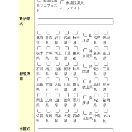
衆議院議
参議院議員
員マニフェス
マニフェスト
ト
政治家
名
山
北海
青森
岩手
宮城
秋田
福島
茨城
形県
道
県
県
県
県
県
県
神
栃木
群馬
埼玉
千葉
東京
新潟
富山
奈川県
県
県
県
県
都
県
県
静
石川
福井
山梨
長野
岐阜
愛知
三重
岡県
都道府
県
県
県
県
県
県
県
県
和
滋賀
京都
大阪
兵庫
奈良
鳥取
島根
歌山県
県
府
府
県
県
県
県
愛
岡山
広島
山口
徳島
香川
高知
福岡
媛県
県
県
県
県
県
県
県
鹿
佐賀
長崎
熊本
大分
宮崎
沖縄
その
児島県
県
県
県
県
県
県
他
市区町