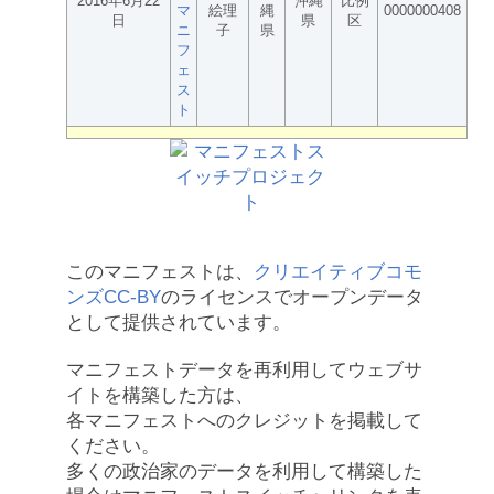
2016年6月22
沖縄
比例
マ
絵理
縄
0000000408
日
県
区
ニ
子
県
フ
ェ
ス
ト
このマニフェストは、
クリエイティブコモ
ンズCC-BY
のライセンスでオープンデータ
として提供されています。
マニフェストデータを再利用してウェブサ
イトを構築した方は、
各マニフェストへのクレジットを掲載して
ください。
多くの政治家のデータを利用して構築した