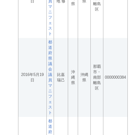
日
員
地 修
県
県
離島
マ
区
ニ
フ
ェ
ス
ト
都
道
府
県
議
那覇
会
沖
市・
2016年5月19
議
比嘉
沖縄
縄
南部
0000000384
日
員
瑞己
県
県
離島
マ
区
ニ
フ
ェ
ス
ト
都
道
府