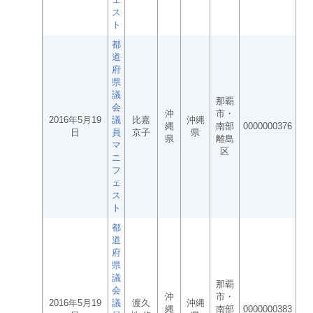
ス
ト
都
道
府
県
議
那覇
会
沖
市・
2016年5月19
議
比嘉
沖縄
縄
南部
0000000376
日
員
京子
県
県
離島
マ
区
ニ
フ
ェ
ス
ト
都
道
府
県
議
那覇
会
沖
市・
2016年5月19
議
渡久
沖縄
縄
南部
0000000383