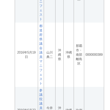
ニ
フ
ェ
ス
ト
都
道
府
県
議
那覇
会
沖
市・
2016年5月19
議
山川
沖縄
縄
南部
0000000389
日
員
典二
県
県
離島
マ
区
ニ
フ
ェ
ス
ト
参
議
院
議
員
今井
沖