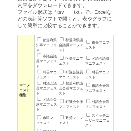
内容をダウンロードできます。
ファイル形式は「tsv」「txt」で、Excelな
どの表計算ソフトで開くと、表やグラフに
して簡単に比較することができます。
都道府県
都道府県議
市長マニフ
知事マニフェ
会議員マニフェ
ェスト
スト
スト
市議会議
区長マニフ
区議会議員
員マニフェス
ェスト
マニフェスト
ト
町長マニ
町議会議員
村長マニフ
フェスト
マニフェスト
ェスト
村議会議
都道府県議
マニフ
市議会会派
員マニフェス
会会派マニフェ
ェスト
マニフェスト
ト
スト
種別
区議会会
町議会会派
村議会会派
派マニフェス
マニフェスト
マニフェスト
ト
スイッチユ
市民マニ
政党マニフ
ーザーマニフェ
フェスト
ェスト
スト