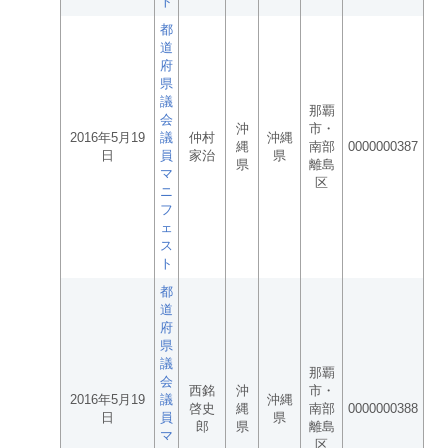
ト
都
道
府
県
議
那覇
会
沖
市・
2016年5月19
議
仲村
沖縄
縄
南部
0000000387
日
員
家治
県
県
離島
マ
区
ニ
フ
ェ
ス
ト
都
道
府
県
議
那覇
会
西銘
沖
市・
2016年5月19
議
沖縄
啓史
縄
南部
0000000388
日
員
県
郎
県
離島
マ
区