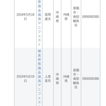
県
議
那覇
会
沖
市・
2016年5月19
議
當間
沖縄
縄
南部
0000000385
日
員
盛夫
県
県
離島
マ
区
ニ
フ
ェ
ス
ト
都
道
府
県
議
那覇
会
沖
市・
2016年5月19
議
上里
沖縄
縄
南部
0000000386
日
員
直司
県
県
離島
マ
区
ニ
フ
ェ
ス