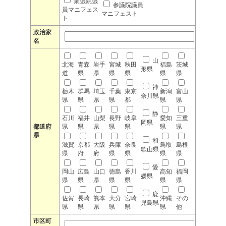
衆議院議
参議院議員
員マニフェス
マニフェスト
ト
政治家
名
山
北海
青森
岩手
宮城
秋田
福島
茨城
形県
道
県
県
県
県
県
県
神
栃木
群馬
埼玉
千葉
東京
新潟
富山
奈川県
県
県
県
県
都
県
県
静
石川
福井
山梨
長野
岐阜
愛知
三重
岡県
都道府
県
県
県
県
県
県
県
県
和
滋賀
京都
大阪
兵庫
奈良
鳥取
島根
歌山県
県
府
府
県
県
県
県
愛
岡山
広島
山口
徳島
香川
高知
福岡
媛県
県
県
県
県
県
県
県
鹿
佐賀
長崎
熊本
大分
宮崎
沖縄
その
児島県
県
県
県
県
県
県
他
市区町