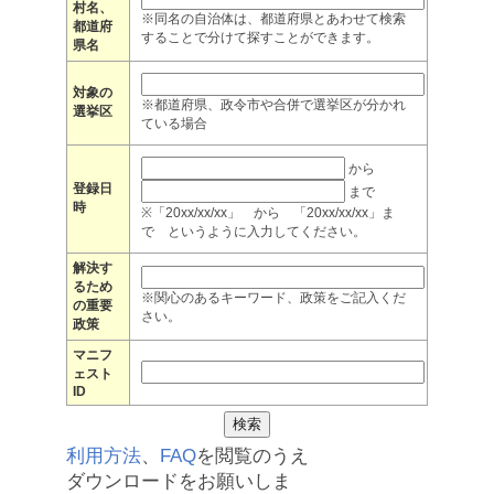
村名、
※同名の自治体は、都道府県とあわせて検索
都道府
することで分けて探すことができます。
県名
対象の
※都道府県、政令市や合併で選挙区が分かれ
選挙区
ている場合
から
登録日
まで
時
※「20xx/xx/xx」 から 「20xx/xx/xx」ま
で というように入力してください。
解決す
るため
※関心のあるキーワード、政策をご記入くだ
の重要
さい。
政策
マニフ
ェスト
ID
利用方法
、
FAQ
を閲覧のうえ
ダウンロードをお願いしま