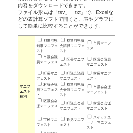
内容をダウンロードできます。
ファイル形式は「tsv」「txt」で、Excelな
どの表計算ソフトで開くと、表やグラフに
して簡単に比較することができます。
都道府県
都道府県議
市長マニフ
知事マニフェ
会議員マニフェ
ェスト
スト
スト
市議会議
区長マニフ
区議会議員
員マニフェス
ェスト
マニフェスト
ト
町長マニ
町議会議員
村長マニフ
フェスト
マニフェスト
ェスト
村議会議
都道府県議
マニフ
市議会会派
員マニフェス
会会派マニフェ
ェスト
マニフェスト
ト
スト
種別
区議会会
町議会会派
村議会会派
派マニフェス
マニフェスト
マニフェスト
ト
スイッチユ
市民マニ
政党マニフ
ーザーマニフェ
フェスト
ェスト
スト