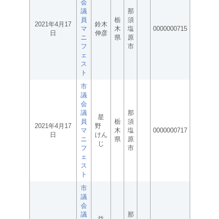
会
議
那
員
栃
須
2021年4月17
鈴木
マ
木
塩
0000000715
日
伸彦
ニ
県
原
フ
市
ェ
ス
ト
市
議
会
議
那
星
員
栃
須
2021年4月17
野
マ
木
塩
0000000717
日
けん
ニ
県
原
じ
フ
市
ェ
ス
ト
市
議
会
議
那
益