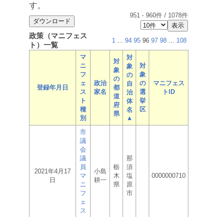
す。
951
-
960
件 /
1078
件
政策（マニフェス
1
...
94
95
96
97
98
...
108
ト）一覧
マ
対
対
ニ
対
象
象
フ
象
の
の
ェ
政治
の
マニフェス
自
登録年月日
都
ス
家名
選
トID
治
道
ト
挙
体
府
種
区
名
県
別
▲
市
議
会
議
那
員
栃
須
2021年4月17
小島
マ
木
塩
0000000710
日
耕一
ニ
県
原
フ
市
ェ
ス