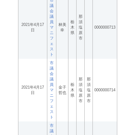
市
議
会
議
那
員
栃
須
2021年4月17
林美
マ
木
塩
0000000713
日
幸
ニ
県
原
フ
市
ェ
ス
ト
市
議
会
議
那
那
員
栃
須
須
2021年4月17
金子
マ
木
塩
塩
0000000714
日
哲也
ニ
県
原
原
フ
市
市
ェ
ス
ト
市
議