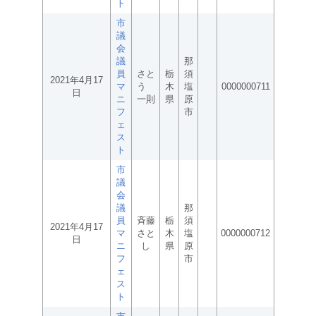
ト
市
議
会
議
那
員
さと
栃
須
2021年4月17
マ
う
木
塩
0000000711
日
ニ
一則
県
原
フ
市
ェ
ス
ト
市
議
会
議
那
員
斉藤
栃
須
2021年4月17
マ
さと
木
塩
0000000712
日
ニ
し
県
原
フ
市
ェ
ス
ト