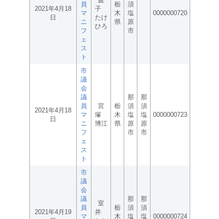
員
栃
須
2021年4月18
子
マ
木
塩
0000000720
日
たけ
ニ
県
原
ひろ
フ
市
ェ
ス
ト
市
議
会
議
那
那
員
宮
栃
須
須
2021年4月18
マ
塚
木
塩
塩
0000000723
日
ニ
博江
県
原
原
フ
市
市
ェ
ス
ト
市
議
会
議
那
那
室
員
栃
須
須
2021年4月19
井
マ
木
塩
塩
0000000724