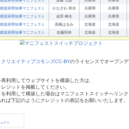
都道府県知事マニフェスト
斎藤 元彦
兵庫県
兵庫県
都道府県知事マニフェスト
かなざわ 和夫
兵庫県
兵庫県
都道府県知事マニフェスト
金田 峰生
兵庫県
兵庫県
都道府県知事マニフェスト
高橋はるみ
北海道
北海道
都道府県知事マニフェスト
佐藤則幸
北海道
北海道
、
クリエイティブコモンズCC-BY
のライセンスでオープンデ
を再利用してウェブサイトを構築した方は、
クレジットを掲載してください。
タを利用して構築した場合はマニフェストスイッチへリンク
あれば下記のようにクレジットの表記をお願いいたします。