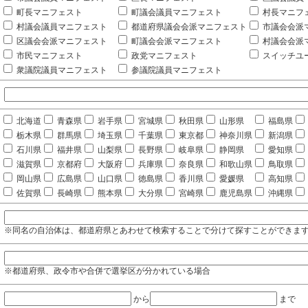
町長マニフェスト
町議会議員マニフェスト
村長マニフ
村議会議員マニフェスト
都道府県議会会派マニフェスト
市議会会派
区議会会派マニフェスト
町議会会派マニフェスト
村議会会派
市民マニフェスト
政党マニフェスト
スイッチユ
衆議院議員マニフェスト
参議院議員マニフェスト
北海道
青森県
岩手県
宮城県
秋田県
山形県
福島県
栃木県
群馬県
埼玉県
千葉県
東京都
神奈川県
新潟県
石川県
福井県
山梨県
長野県
岐阜県
静岡県
愛知県
滋賀県
京都府
大阪府
兵庫県
奈良県
和歌山県
鳥取県
岡山県
広島県
山口県
徳島県
香川県
愛媛県
高知県
佐賀県
長崎県
熊本県
大分県
宮崎県
鹿児島県
沖縄県
※同名の自治体は、都道府県とあわせて検索することで分けて探すことができま
※都道府県、政令市や合併で選挙区が分かれている場合
から
まで