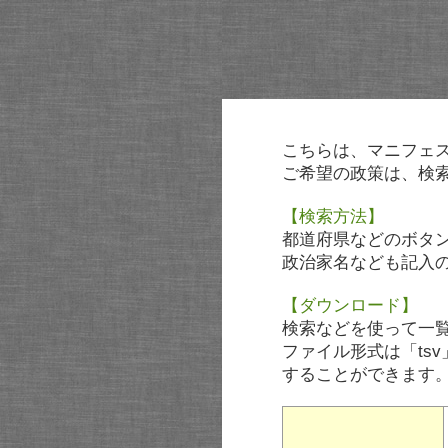
こちらは、マニフェ
ご希望の政策は、検
【検索方法】
都道府県などのボタ
政治家名なども記入
【ダウンロード】
検索などを使って一
ファイル形式は「tsv
することができます