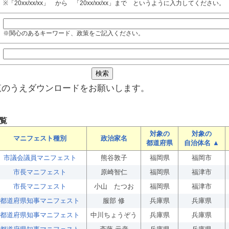
※「20xx/xx/xx」 から 「20xx/xx/xx」まで というように入力してください。
※関心のあるキーワード、政策をご記入ください。
覧のうえダウンロードをお願いします。
覧
対象の
対象の
マニフェスト種別
政治家名
都道府県
自治体名 ▲
市議会議員マニフェスト
熊谷敦子
福岡県
福岡市
市長マニフェスト
原崎智仁
福岡県
福津市
市長マニフェスト
小山 たつお
福岡県
福津市
都道府県知事マニフェスト
服部 修
兵庫県
兵庫県
都道府県知事マニフェスト
中川ちょうぞう
兵庫県
兵庫県