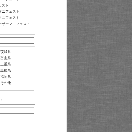
ェスト
マニフェスト
マニフェスト
ーザーマニフェスト
茨城県
富山県
三重県
島根県
福岡県
その他
す。