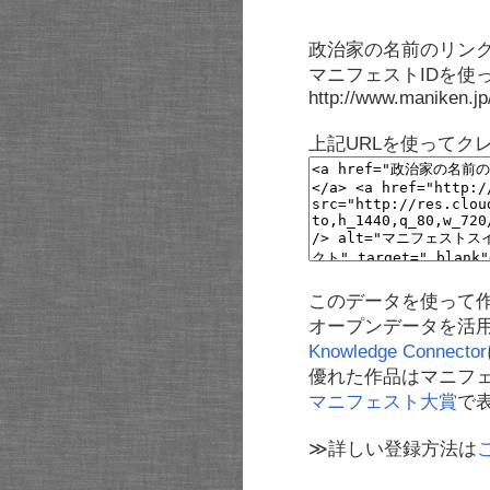
政治家の名前のリンク
マニフェストIDを使
http://www.maniken.j
上記URLを使ってク
このデータを使って
オープンデータを活
Knowledge Connector
優れた作品はマニフ
マニフェスト大賞
で
≫詳しい登録方法は