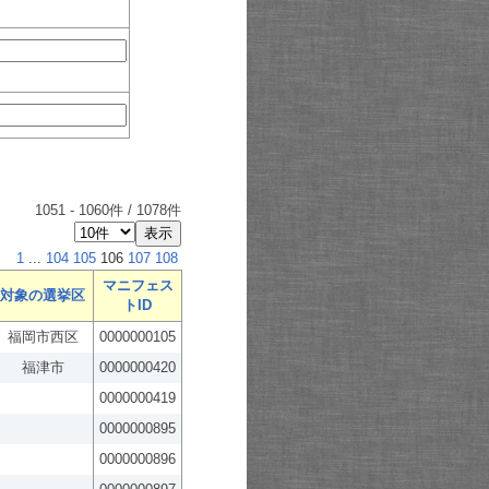
1051
-
1060
件 /
1078
件
1
...
104
105
106
107
108
マニフェス
対象の選挙区
トID
福岡市西区
0000000105
福津市
0000000420
0000000419
0000000895
0000000896