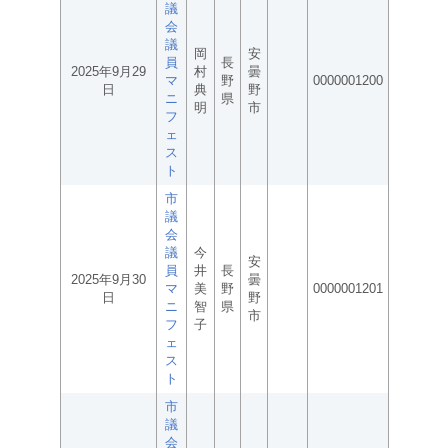
議
会
議
岡
安
員
長
2025年9月29
村
曇
マ
野
0000001200
日
典
野
ニ
県
明
市
フ
ェ
ス
ト
市
議
会
議
今
安
員
井
長
2025年9月30
曇
マ
美
野
0000001201
日
野
ニ
智
県
市
フ
子
ェ
ス
ト
市
議
会