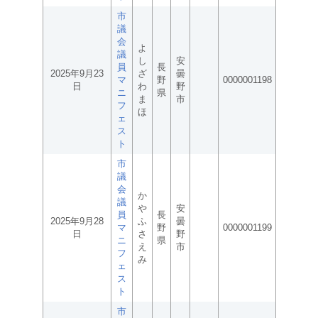
市
議
会
よ
議
し
安
員
長
2025年9月23
ざ
曇
マ
野
0000001198
日
わ
野
ニ
県
ま
市
フ
ほ
ェ
ス
ト
市
議
会
か
議
や
安
員
長
2025年9月28
ふ
曇
マ
野
0000001199
日
さ
野
ニ
県
え
市
フ
み
ェ
ス
ト
市