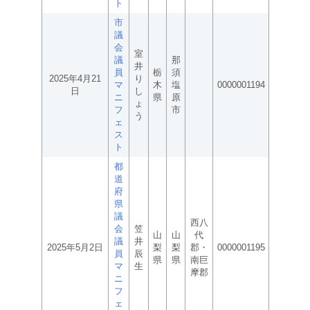
ト
市
議
会
室
議
那
井
員
栃
須
2025年4月21
り
マ
木
塩
0000001194
日
し
ニ
県
原
ょ
フ
市
う
ェ
ス
ト
都
道
府
県
議
西八
会
笠
山
山
代
議
井
2025年5月2日
梨
梨
郡・
0000001195
員
辰
県
県
南巨
マ
生
摩郡
ニ
フ
ェ