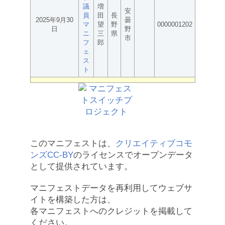
議
増
安
員
田
長
2025年9月30
曇
マ
望
野
0000001202
日
野
ニ
三
県
市
フ
郎
ェ
ス
ト
このマニフェストは、
クリエイティブコモ
ンズCC-BY
のライセンスでオープンデータ
として提供されています。
マニフェストデータを再利用してウェブサ
イトを構築した方は、
各マニフェストへのクレジットを掲載して
ください。