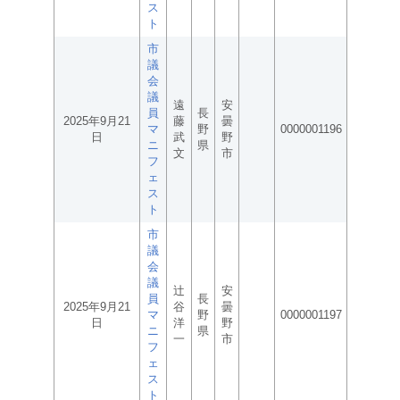
ス
ト
市
議
会
議
遠
安
員
長
2025年9月21
藤
曇
マ
野
0000001196
日
武
野
ニ
県
文
市
フ
ェ
ス
ト
市
議
会
議
辻
安
員
長
2025年9月21
谷
曇
マ
野
0000001197
日
洋
野
ニ
県
一
市
フ
ェ
ス
ト