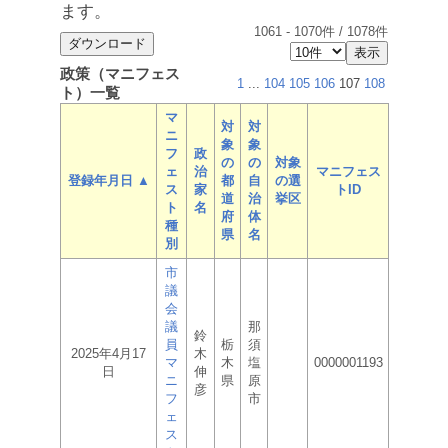
ます。
1061
-
1070
件 /
1078
件
政策（マニフェス
1
...
104
105
106
107
108
ト）一覧
マ
対
対
ニ
象
象
フ
政
の
の
対象
ェ
治
マニフェス
登録年月日 ▲
都
自
の選
ス
家
トID
道
治
挙区
ト
名
府
体
種
県
名
別
市
議
会
議
那
鈴
員
栃
須
2025年4月17
木
マ
木
塩
0000001193
日
伸
ニ
県
原
彦
フ
市
ェ
ス