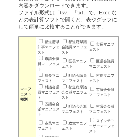
内容をダウンロードできます。
ファイル形式は「tsv」「txt」で、Excelな
どの表計算ソフトで開くと、表やグラフに
して簡単に比較することができます。
都道府県
都道府県議
市長マニフ
知事マニフェ
会議員マニフェ
ェスト
スト
スト
市議会議
区長マニフ
区議会議員
員マニフェス
ェスト
マニフェスト
ト
町長マニ
町議会議員
村長マニフ
フェスト
マニフェスト
ェスト
村議会議
都道府県議
マニフ
市議会会派
員マニフェス
会会派マニフェ
ェスト
マニフェスト
ト
スト
種別
区議会会
町議会会派
村議会会派
派マニフェス
マニフェスト
マニフェスト
ト
スイッチユ
市民マニ
政党マニフ
ーザーマニフェ
フェスト
ェスト
スト