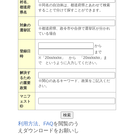
村名、
※同名の自治体は、都道府県とあわせて検索
都道府
することで分けて探すことができます。
県名
対象の
※都道府県、政令市や合併で選挙区が分かれ
選挙区
ている場合
から
登録日
まで
時
※「20xx/xx/xx」 から 「20xx/xx/xx」ま
で というように入力してください。
解決す
るため
※関心のあるキーワード、政策をご記入くだ
の重要
さい。
政策
マニフ
ェスト
ID
利用方法
、
FAQ
を閲覧のう
えダウンロードをお願いし