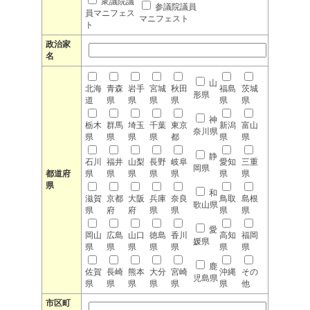
衆議院議
参議院議員
員マニフェス
マニフェスト
ト
政治家
名
山
北海
青森
岩手
宮城
秋田
福島
茨城
形県
道
県
県
県
県
県
県
神
栃木
群馬
埼玉
千葉
東京
新潟
富山
奈川県
県
県
県
県
都
県
県
静
石川
福井
山梨
長野
岐阜
愛知
三重
岡県
都道府
県
県
県
県
県
県
県
県
和
滋賀
京都
大阪
兵庫
奈良
鳥取
島根
歌山県
県
府
府
県
県
県
県
愛
岡山
広島
山口
徳島
香川
高知
福岡
媛県
県
県
県
県
県
県
県
鹿
佐賀
長崎
熊本
大分
宮崎
沖縄
その
児島県
県
県
県
県
県
県
他
市区町