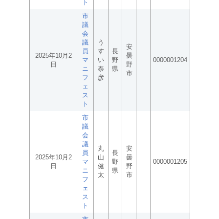
ト
市
議
会
議
う
安
員
す
長
2025年10月2
曇
マ
い
野
0000001204
日
野
ニ
泰
県
市
フ
彦
ェ
ス
ト
市
議
会
議
丸
安
員
長
2025年10月2
山
曇
マ
野
0000001205
日
健
野
ニ
県
太
市
フ
ェ
ス
ト