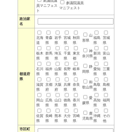
衆議院議
参議院議員
員マニフェス
マニフェスト
ト
政治家
名
山
北海
青森
岩手
宮城
秋田
福島
茨城
形県
道
県
県
県
県
県
県
神
栃木
群馬
埼玉
千葉
東京
新潟
富山
奈川県
県
県
県
県
都
県
県
静
石川
福井
山梨
長野
岐阜
愛知
三重
岡県
都道府
県
県
県
県
県
県
県
県
和
滋賀
京都
大阪
兵庫
奈良
鳥取
島根
歌山県
県
府
府
県
県
県
県
愛
岡山
広島
山口
徳島
香川
高知
福岡
媛県
県
県
県
県
県
県
県
鹿
佐賀
長崎
熊本
大分
宮崎
沖縄
その
児島県
県
県
県
県
県
県
他
市区町