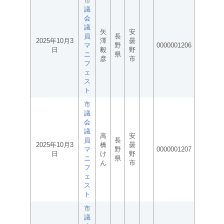
市
議
会
議
矢
安
員
長
2025年10月3
澤
曇
マ
野
0000001206
日
毅
野
ニ
県
彦
市
フ
ェ
ス
ト
市
議
会
議
高
安
員
長
2025年10月3
橋
曇
マ
野
0000001207
日
け
野
ニ
県
ん
市
フ
ェ
ス
ト
市
議