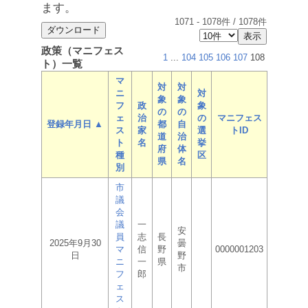
ます。
1071
-
1078
件 /
1078
件
政策（マニフェス
1
...
104
105
106
107
108
ト）一覧
マ
対
対
ニ
対
象
象
フ
政
象
の
の
ェ
治
の
マニフェス
登録年月日 ▲
都
自
ス
家
選
トID
道
治
ト
名
挙
府
体
種
区
県
名
別
市
議
会
議
一
安
員
志
長
2025年9月30
曇
マ
信
野
0000001203
日
野
ニ
一
県
市
フ
郎
ェ
ス