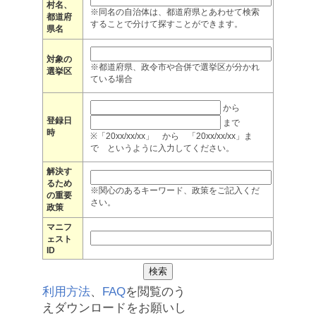
村名、
※同名の自治体は、都道府県とあわせて検索
都道府
することで分けて探すことができます。
県名
対象の
※都道府県、政令市や合併で選挙区が分かれ
選挙区
ている場合
から
登録日
まで
時
※「20xx/xx/xx」 から 「20xx/xx/xx」ま
で というように入力してください。
解決す
るため
※関心のあるキーワード、政策をご記入くだ
の重要
さい。
政策
マニフ
ェスト
ID
利用方法
、
FAQ
を閲覧のう
えダウンロードをお願いし