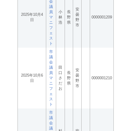
会
議
安
員
小
長
2025年10月4
曇
マ
林
野
0000001209
日
野
ニ
浩
県
市
フ
ェ
ス
ト
市
議
会
議
田
安
員
口
長
2025年10月6
曇
マ
さ
野
0000001210
日
野
ニ
だ
県
市
フ
お
ェ
ス
ト
市
議
会
議
杉
安