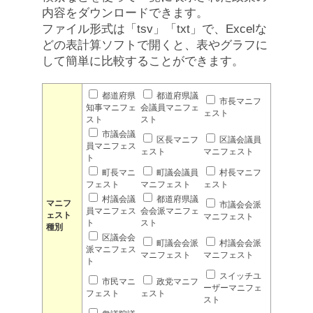
内容をダウンロードできます。
ファイル形式は「tsv」「txt」で、Excelな
どの表計算ソフトで開くと、表やグラフに
して簡単に比較することができます。
都道府県
都道府県議
市長マニフ
知事マニフェ
会議員マニフェ
ェスト
スト
スト
市議会議
区長マニフ
区議会議員
員マニフェス
ェスト
マニフェスト
ト
町長マニ
町議会議員
村長マニフ
フェスト
マニフェスト
ェスト
村議会議
都道府県議
マニフ
市議会会派
員マニフェス
会会派マニフェ
ェスト
マニフェスト
ト
スト
種別
区議会会
町議会会派
村議会会派
派マニフェス
マニフェスト
マニフェスト
ト
スイッチユ
市民マニ
政党マニフ
ーザーマニフェ
フェスト
ェスト
スト