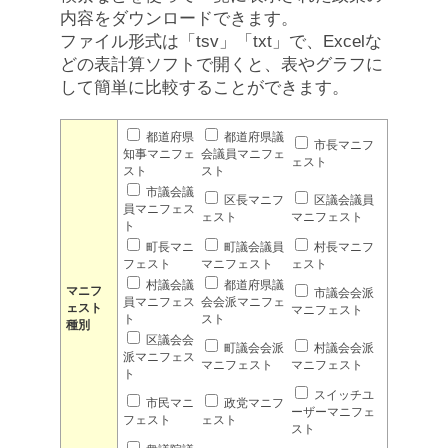
内容をダウンロードできます。
ファイル形式は「tsv」「txt」で、Excelな
どの表計算ソフトで開くと、表やグラフに
して簡単に比較することができます。
都道府県
都道府県議
市長マニフ
知事マニフェ
会議員マニフェ
ェスト
スト
スト
市議会議
区長マニフ
区議会議員
員マニフェス
ェスト
マニフェスト
ト
町長マニ
町議会議員
村長マニフ
フェスト
マニフェスト
ェスト
村議会議
都道府県議
マニフ
市議会会派
員マニフェス
会会派マニフェ
ェスト
マニフェスト
ト
スト
種別
区議会会
町議会会派
村議会会派
派マニフェス
マニフェスト
マニフェスト
ト
スイッチユ
市民マニ
政党マニフ
ーザーマニフェ
フェスト
ェスト
スト