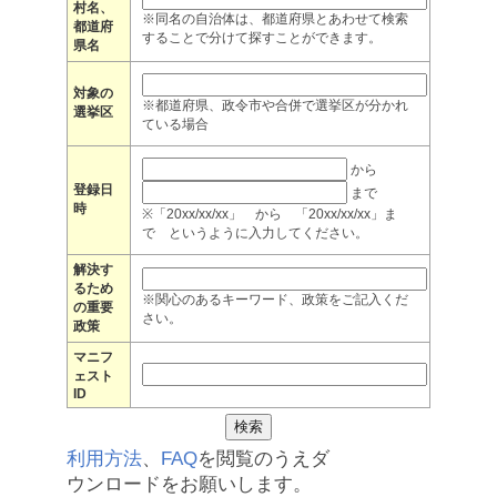
村名、
※同名の自治体は、都道府県とあわせて検索
都道府
することで分けて探すことができます。
県名
対象の
※都道府県、政令市や合併で選挙区が分かれ
選挙区
ている場合
から
登録日
まで
時
※「20xx/xx/xx」 から 「20xx/xx/xx」ま
で というように入力してください。
解決す
るため
※関心のあるキーワード、政策をご記入くだ
の重要
さい。
政策
マニフ
ェスト
ID
利用方法
、
FAQ
を閲覧のうえダ
ウンロードをお願いします。