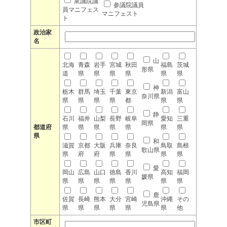
衆議院議
参議院議員
員マニフェス
マニフェスト
ト
政治家
名
山
北海
青森
岩手
宮城
秋田
福島
茨城
形県
道
県
県
県
県
県
県
神
栃木
群馬
埼玉
千葉
東京
新潟
富山
奈川県
県
県
県
県
都
県
県
静
石川
福井
山梨
長野
岐阜
愛知
三重
岡県
都道府
県
県
県
県
県
県
県
県
和
滋賀
京都
大阪
兵庫
奈良
鳥取
島根
歌山県
県
府
府
県
県
県
県
愛
岡山
広島
山口
徳島
香川
高知
福岡
媛県
県
県
県
県
県
県
県
鹿
佐賀
長崎
熊本
大分
宮崎
沖縄
その
児島県
県
県
県
県
県
県
他
市区町