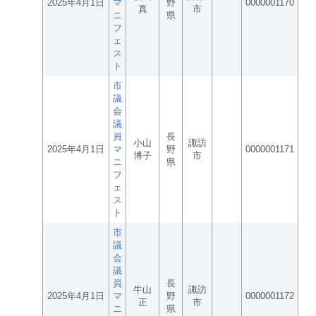
2025年4月1日
マ
野
0000001170
真
市
ニ
県
フ
ェ
ス
ト
市
議
会
議
員
長
小山
諏訪
2025年4月1日
マ
野
0000001171
博子
市
ニ
県
フ
ェ
ス
ト
市
議
会
議
員
長
牛山
諏訪
2025年4月1日
マ
野
0000001172
正
市
ニ
県