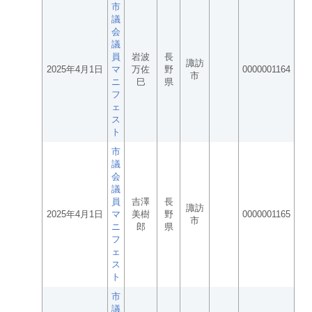
市
議
会
議
員
岩波
長
諏訪
2025年4月1日
マ
万佐
野
0000001164
市
ニ
巳
県
フ
ェ
ス
ト
市
議
会
議
員
吉澤
長
諏訪
2025年4月1日
マ
美樹
野
0000001165
市
ニ
郎
県
フ
ェ
ス
ト
市
議