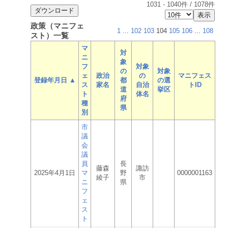
1031
-
1040
件 /
1078
件
政策（マニフェ
1
...
102
103
104
105
106
...
108
スト）一覧
マ
対
ニ
象
フ
対象
の
対象
ェ
政治
の
マニフェス
登録年月日 ▲
都
の選
ス
家名
自治
トID
道
挙区
ト
体名
府
種
県
別
市
議
会
議
員
長
藤森
諏訪
2025年4月1日
マ
野
0000001163
綾子
市
ニ
県
フ
ェ
ス
ト