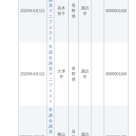
員
長
高木
諏訪
2025年4月1日
マ
野
0000001168
智子
市
ニ
県
フ
ェ
ス
ト
市
議
会
議
員
長
大津
諏訪
2025年4月1日
マ
野
0000001169
学
市
ニ
県
フ
ェ
ス
ト
市
議
会
議
員
長
横山
諏訪