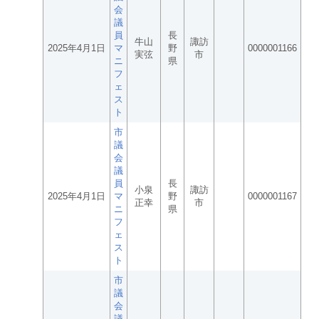
会
議
員
長
牛山
諏訪
2025年4月1日
マ
野
0000001166
実弦
市
ニ
県
フ
ェ
ス
ト
市
議
会
議
員
長
小泉
諏訪
2025年4月1日
マ
野
0000001167
正幸
市
ニ
県
フ
ェ
ス
ト
市
議
会
議