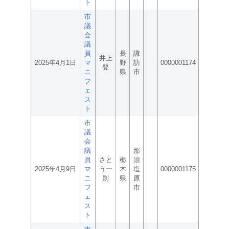
ト
市
議
会
議
員
長
諏
井上
2025年4月1日
マ
野
訪
0000001174
登
ニ
県
市
フ
ェ
ス
ト
市
議
会
議
那
員
さと
栃
須
2025年4月9日
マ
う一
木
塩
0000001175
ニ
則
県
原
フ
市
ェ
ス
ト