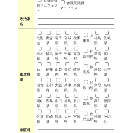
衆議院議
参議院議員
員マニフェス
マニフェスト
ト
政治家
名
山
北海
青森
岩手
宮城
秋田
福島
茨城
形県
道
県
県
県
県
県
県
神
栃木
群馬
埼玉
千葉
東京
新潟
富山
奈川県
県
県
県
県
都
県
県
静
石川
福井
山梨
長野
岐阜
愛知
三重
岡県
都道府
県
県
県
県
県
県
県
県
和
滋賀
京都
大阪
兵庫
奈良
鳥取
島根
歌山県
県
府
府
県
県
県
県
愛
岡山
広島
山口
徳島
香川
高知
福岡
媛県
県
県
県
県
県
県
県
鹿
佐賀
長崎
熊本
大分
宮崎
沖縄
その
児島県
県
県
県
県
県
県
他
市区町