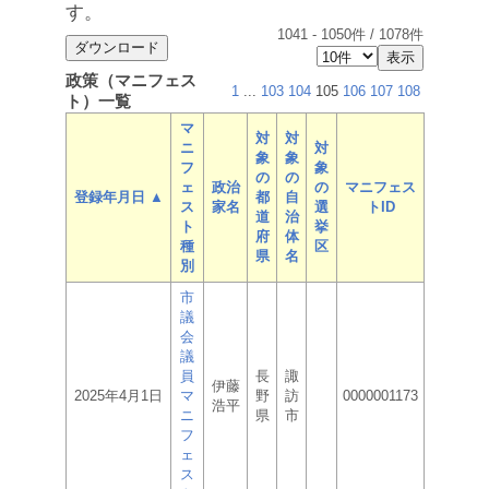
す。
1041
-
1050
件 /
1078
件
政策（マニフェス
1
...
103
104
105
106
107
108
ト）一覧
マ
対
対
ニ
対
象
象
フ
象
の
の
ェ
政治
の
マニフェス
登録年月日 ▲
都
自
ス
家名
選
トID
道
治
ト
挙
府
体
種
区
県
名
別
市
議
会
議
員
長
諏
伊藤
2025年4月1日
マ
野
訪
0000001173
浩平
ニ
県
市
フ
ェ
ス