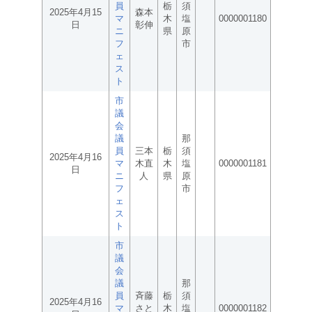
員
栃
須
2025年4月15
森本
マ
木
塩
0000001180
日
彰伸
ニ
県
原
フ
市
ェ
ス
ト
市
議
会
議
那
員
三本
栃
須
2025年4月16
マ
木直
木
塩
0000001181
日
ニ
人
県
原
フ
市
ェ
ス
ト
市
議
会
議
那
員
斉藤
栃
須
2025年4月16
マ
さと
木
塩
0000001182