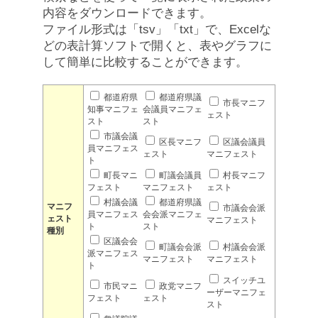
内容をダウンロードできます。
ファイル形式は「tsv」「txt」で、Excelな
どの表計算ソフトで開くと、表やグラフに
して簡単に比較することができます。
都道府県
都道府県議
市長マニフ
知事マニフェ
会議員マニフェ
ェスト
スト
スト
市議会議
区長マニフ
区議会議員
員マニフェス
ェスト
マニフェスト
ト
町長マニ
町議会議員
村長マニフ
フェスト
マニフェスト
ェスト
村議会議
都道府県議
マニフ
市議会会派
員マニフェス
会会派マニフェ
ェスト
マニフェスト
ト
スト
種別
区議会会
町議会会派
村議会会派
派マニフェス
マニフェスト
マニフェスト
ト
スイッチユ
市民マニ
政党マニフ
ーザーマニフェ
フェスト
ェスト
スト