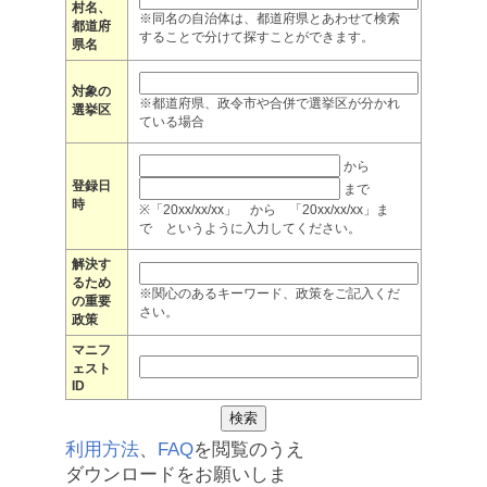
村名、
※同名の自治体は、都道府県とあわせて検索
都道府
することで分けて探すことができます。
県名
対象の
※都道府県、政令市や合併で選挙区が分かれ
選挙区
ている場合
から
登録日
まで
時
※「20xx/xx/xx」 から 「20xx/xx/xx」ま
で というように入力してください。
解決す
るため
※関心のあるキーワード、政策をご記入くだ
の重要
さい。
政策
マニフ
ェスト
ID
利用方法
、
FAQ
を閲覧のうえ
ダウンロードをお願いしま