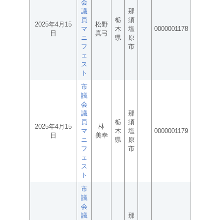
会
議
那
員
栃
須
2025年4月15
松野
マ
木
塩
0000001178
日
真弓
ニ
県
原
フ
市
ェ
ス
ト
市
議
会
議
那
員
栃
須
2025年4月15
林
マ
木
塩
0000001179
日
美幸
ニ
県
原
フ
市
ェ
ス
ト
市
議
会
議
那