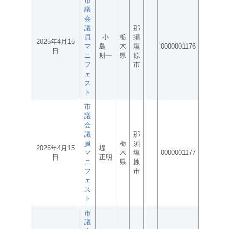
市
議
会
議
那
員
小
栃
須
2025年4月15
マ
島
木
塩
0000001176
日
ニ
耕一
県
原
フ
市
ェ
ス
ト
市
議
会
議
那
員
栃
須
2025年4月15
堤
マ
木
塩
0000001177
日
正明
ニ
県
原
フ
市
ェ
ス
ト
市
議