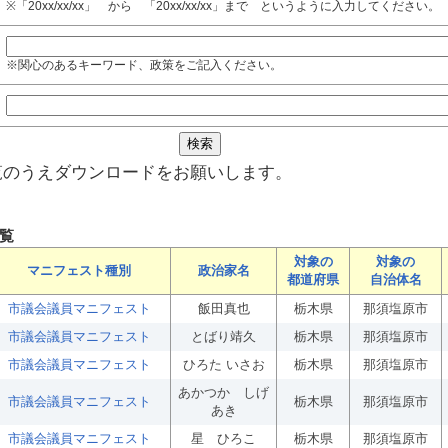
※「20xx/xx/xx」 から 「20xx/xx/xx」まで というように入力してください。
※関心のあるキーワード、政策をご記入ください。
覧のうえダウンロードをお願いします。
覧
対象の
対象の
マニフェスト種別
政治家名
都道府県
自治体名
市議会議員マニフェスト
飯田真也
栃木県
那須塩原市
市議会議員マニフェスト
とばり靖久
栃木県
那須塩原市
市議会議員マニフェスト
ひろた いさお
栃木県
那須塩原市
あかつか しげ
市議会議員マニフェスト
栃木県
那須塩原市
あき
市議会議員マニフェスト
星 ひろこ
栃木県
那須塩原市