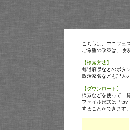
こちらは、マニフェ
ご希望の政策は、検
【検索方法】
都道府県などのボタ
政治家名なども記入
【ダウンロード】
検索などを使って一
ファイル形式は「tsv
することができます