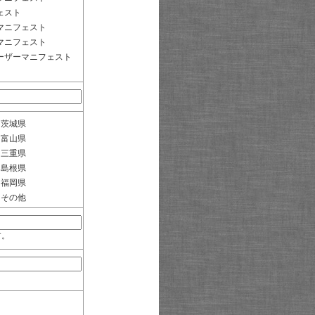
ェスト
マニフェスト
マニフェスト
ーザーマニフェスト
茨城県
富山県
三重県
島根県
福岡県
その他
す。