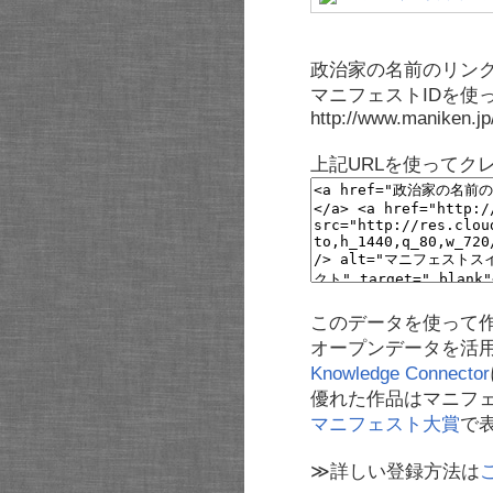
政治家の名前のリンク
マニフェストIDを使
http://www.maniken.j
上記URLを使ってク
このデータを使って
オープンデータを活
Knowledge Connector
優れた作品はマニフ
マニフェスト大賞
で
≫詳しい登録方法は