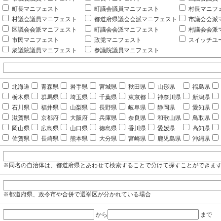
町長マニフェスト
町議会議員マニフェスト
村長マニフ
村議会議員マニフェスト
都道府県議会会派マニフェスト
市議会会派
区議会会派マニフェスト
町議会会派マニフェスト
村議会会派
市民マニフェスト
政党マニフェスト
スイッチユ
衆議院議員マニフェスト
参議院議員マニフェスト
北海道
青森県
岩手県
宮城県
秋田県
山形県
福島県
栃木県
群馬県
埼玉県
千葉県
東京都
神奈川県
新潟県
石川県
福井県
山梨県
長野県
岐阜県
静岡県
愛知県
滋賀県
京都府
大阪府
兵庫県
奈良県
和歌山県
鳥取県
岡山県
広島県
山口県
徳島県
香川県
愛媛県
高知県
佐賀県
長崎県
熊本県
大分県
宮崎県
鹿児島県
沖縄県
※同名の自治体は、都道府県とあわせて検索することで分けて探すことができま
※都道府県、政令市や合併で選挙区が分かれている場合
から
まで