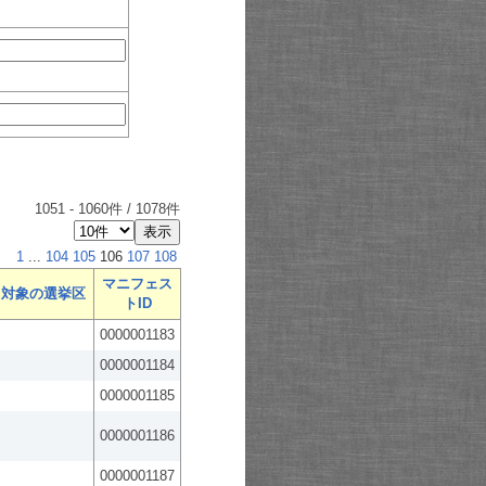
1051
-
1060
件 /
1078
件
1
...
104
105
106
107
108
マニフェス
対象の選挙区
トID
0000001183
0000001184
0000001185
0000001186
0000001187