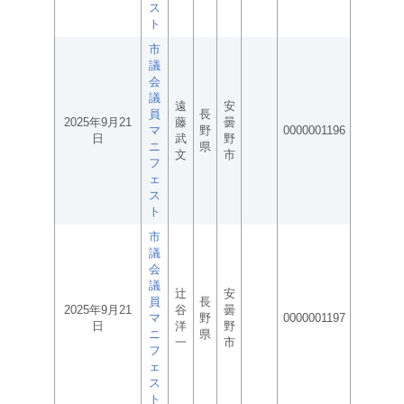
ス
ト
市
議
会
議
遠
安
員
長
2025年9月21
藤
曇
マ
野
0000001196
日
武
野
ニ
県
文
市
フ
ェ
ス
ト
市
議
会
議
辻
安
員
長
2025年9月21
谷
曇
マ
野
0000001197
日
洋
野
ニ
県
一
市
フ
ェ
ス
ト