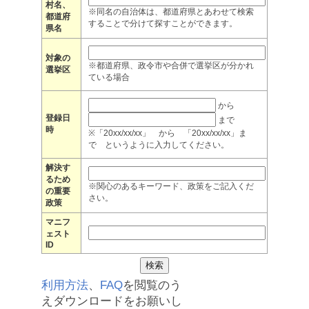
村名、
※同名の自治体は、都道府県とあわせて検索
都道府
することで分けて探すことができます。
県名
対象の
※都道府県、政令市や合併で選挙区が分かれ
選挙区
ている場合
から
登録日
まで
時
※「20xx/xx/xx」 から 「20xx/xx/xx」ま
で というように入力してください。
解決す
るため
※関心のあるキーワード、政策をご記入くだ
の重要
さい。
政策
マニフ
ェスト
ID
利用方法
、
FAQ
を閲覧のう
えダウンロードをお願いし