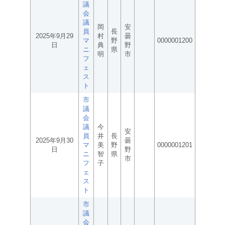
議
会
議
岡
安
員
長
2025年9月29
村
曇
マ
野
0000001200
日
典
野
ニ
県
明
市
フ
ェ
ス
ト
市
議
会
議
今
安
員
井
長
2025年9月30
曇
マ
美
野
0000001201
日
野
ニ
智
県
市
フ
子
ェ
ス
ト
市
議
会