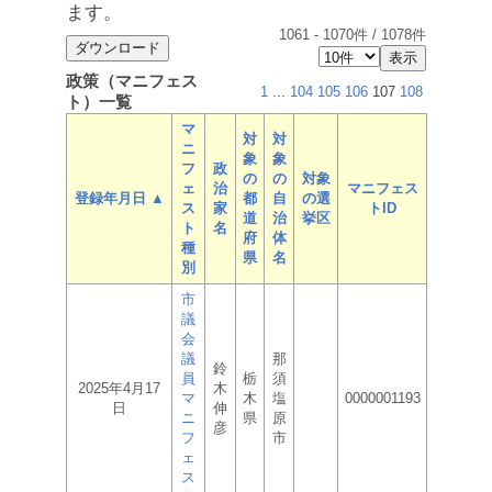
ます。
1061
-
1070
件 /
1078
件
政策（マニフェス
1
...
104
105
106
107
108
ト）一覧
マ
対
対
ニ
象
象
フ
政
の
の
対象
ェ
治
マニフェス
登録年月日 ▲
都
自
の選
ス
家
トID
道
治
挙区
ト
名
府
体
種
県
名
別
市
議
会
議
那
鈴
員
栃
須
2025年4月17
木
マ
木
塩
0000001193
日
伸
ニ
県
原
彦
フ
市
ェ
ス