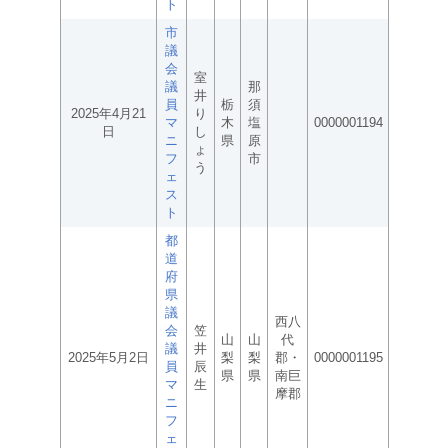
ト
市
議
会
室
議
那
井
員
栃
須
2025年4月21
り
マ
木
塩
0000001194
日
し
ニ
県
原
ょ
フ
市
う
ェ
ス
ト
都
道
府
県
議
西八
会
笠
山
山
代
議
井
2025年5月2日
梨
梨
郡・
0000001195
員
辰
県
県
南巨
マ
生
摩郡
ニ
フ
ェ