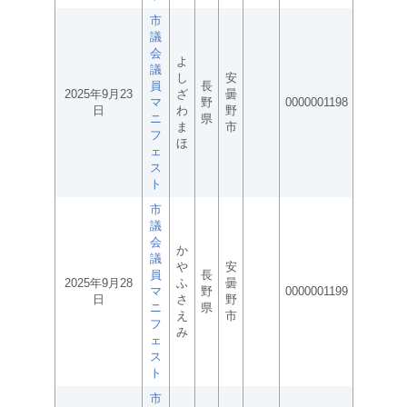
市
議
会
よ
議
し
安
員
長
2025年9月23
ざ
曇
マ
野
0000001198
日
わ
野
ニ
県
ま
市
フ
ほ
ェ
ス
ト
市
議
会
か
議
や
安
員
長
2025年9月28
ふ
曇
マ
野
0000001199
日
さ
野
ニ
県
え
市
フ
み
ェ
ス
ト
市