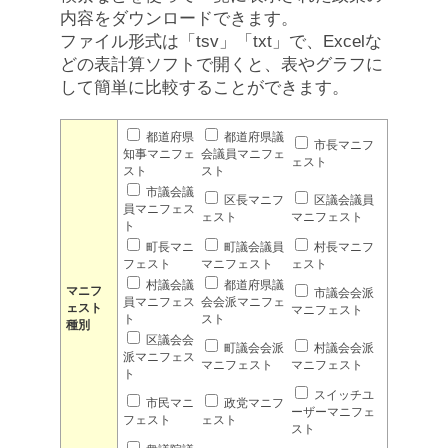
内容をダウンロードできます。
ファイル形式は「tsv」「txt」で、Excelな
どの表計算ソフトで開くと、表やグラフに
して簡単に比較することができます。
都道府県
都道府県議
市長マニフ
知事マニフェ
会議員マニフェ
ェスト
スト
スト
市議会議
区長マニフ
区議会議員
員マニフェス
ェスト
マニフェスト
ト
町長マニ
町議会議員
村長マニフ
フェスト
マニフェスト
ェスト
村議会議
都道府県議
マニフ
市議会会派
員マニフェス
会会派マニフェ
ェスト
マニフェスト
ト
スト
種別
区議会会
町議会会派
村議会会派
派マニフェス
マニフェスト
マニフェスト
ト
スイッチユ
市民マニ
政党マニフ
ーザーマニフェ
フェスト
ェスト
スト