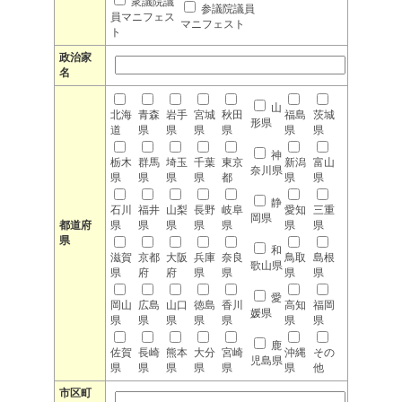
衆議院議
参議院議員
員マニフェス
マニフェスト
ト
政治家
名
山
北海
青森
岩手
宮城
秋田
福島
茨城
形県
道
県
県
県
県
県
県
神
栃木
群馬
埼玉
千葉
東京
新潟
富山
奈川県
県
県
県
県
都
県
県
静
石川
福井
山梨
長野
岐阜
愛知
三重
岡県
都道府
県
県
県
県
県
県
県
県
和
滋賀
京都
大阪
兵庫
奈良
鳥取
島根
歌山県
県
府
府
県
県
県
県
愛
岡山
広島
山口
徳島
香川
高知
福岡
媛県
県
県
県
県
県
県
県
鹿
佐賀
長崎
熊本
大分
宮崎
沖縄
その
児島県
県
県
県
県
県
県
他
市区町