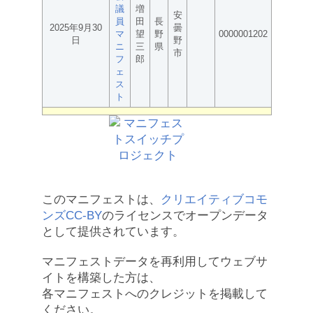
議
増
安
員
田
長
2025年9月30
曇
マ
望
野
0000001202
日
野
ニ
三
県
市
フ
郎
ェ
ス
ト
このマニフェストは、
クリエイティブコモ
ンズCC-BY
のライセンスでオープンデータ
として提供されています。
マニフェストデータを再利用してウェブサ
イトを構築した方は、
各マニフェストへのクレジットを掲載して
ください。