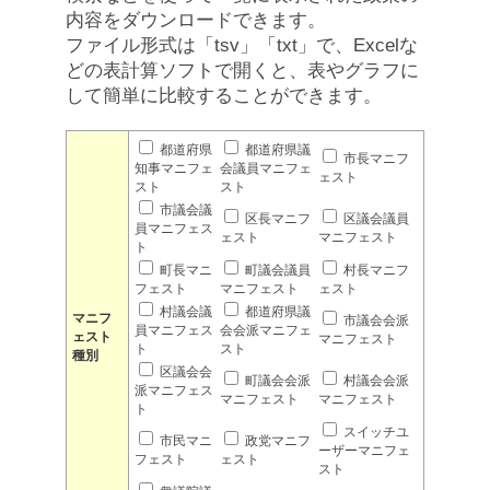
内容をダウンロードできます。
ファイル形式は「tsv」「txt」で、Excelな
どの表計算ソフトで開くと、表やグラフに
して簡単に比較することができます。
都道府県
都道府県議
市長マニフ
知事マニフェ
会議員マニフェ
ェスト
スト
スト
市議会議
区長マニフ
区議会議員
員マニフェス
ェスト
マニフェスト
ト
町長マニ
町議会議員
村長マニフ
フェスト
マニフェスト
ェスト
村議会議
都道府県議
マニフ
市議会会派
員マニフェス
会会派マニフェ
ェスト
マニフェスト
ト
スト
種別
区議会会
町議会会派
村議会会派
派マニフェス
マニフェスト
マニフェスト
ト
スイッチユ
市民マニ
政党マニフ
ーザーマニフェ
フェスト
ェスト
スト