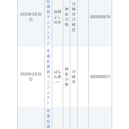
会
川
議
神
崎
員
岩崎
2015年3月31
奈
市
マ
よし
0000000076
日
川
川
ニ
ゆき
県
崎
フ
区
ェ
ス
ト
市
議
会
議
神
員
はな
川
2015年3月31
奈
マ
わ孝
崎
0000000077
日
川
ニ
一
市
県
フ
ェ
ス
ト
市
議
会
議