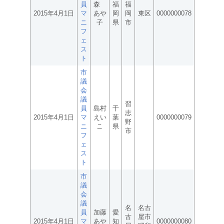
員
森
福
福
2015年4月1日
マ
あや
岡
岡
東区
0000000078
ニ
子
県
市
フ
ェ
ス
ト
市
議
会
議
習
員
島村
千
志
2015年4月1日
マ
えい
葉
0000000079
野
ニ
こ
県
市
フ
ェ
ス
ト
市
議
会
議
名
名古
員
加藤
愛
古
屋市
2015年4月1日
マ
あや
知
0000000080