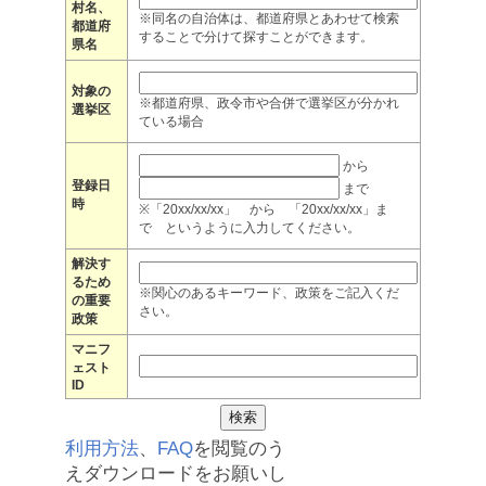
村名、
※同名の自治体は、都道府県とあわせて検索
都道府
することで分けて探すことができます。
県名
対象の
※都道府県、政令市や合併で選挙区が分かれ
選挙区
ている場合
から
登録日
まで
時
※「20xx/xx/xx」 から 「20xx/xx/xx」ま
で というように入力してください。
解決す
るため
※関心のあるキーワード、政策をご記入くだ
の重要
さい。
政策
マニフ
ェスト
ID
利用方法
、
FAQ
を閲覧のう
えダウンロードをお願いし