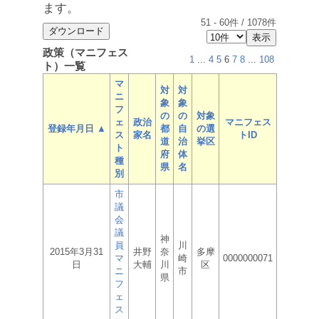
ます。
51
-
60
件 /
1078
件
政策（マニフェス
1
...
4
5
6
7
8
...
108
ト）一覧
マ
対
対
ニ
象
象
フ
の
の
対象
ェ
政治
マニフェス
登録年月日 ▲
都
自
の選
ス
家名
トID
道
治
挙区
ト
府
体
種
県
名
別
市
議
会
議
神
員
川
2015年3月31
井野
奈
多摩
マ
崎
0000000071
日
大輔
川
区
ニ
市
県
フ
ェ
ス