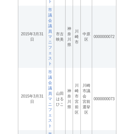
ト
市
議
会
議
神
員
川
2015年3月31
市古
奈
中原
マ
崎
0000000072
日
映美
川
区
ニ
市
県
フ
ェ
ス
ト
市
議
会
川
川崎
議
神
崎
市議
員
山田
2015年3月31
奈
市
会
マ
はる
0000000073
日
川
宮
宮前
ニ
ひこ
県
前
選挙
フ
区
区
ェ
ス
ト