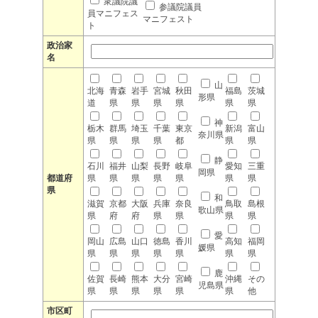
衆議院議
参議院議員
員マニフェス
マニフェスト
ト
政治家
名
山
北海
青森
岩手
宮城
秋田
福島
茨城
形県
道
県
県
県
県
県
県
神
栃木
群馬
埼玉
千葉
東京
新潟
富山
奈川県
県
県
県
県
都
県
県
静
石川
福井
山梨
長野
岐阜
愛知
三重
岡県
都道府
県
県
県
県
県
県
県
県
和
滋賀
京都
大阪
兵庫
奈良
鳥取
島根
歌山県
県
府
府
県
県
県
県
愛
岡山
広島
山口
徳島
香川
高知
福岡
媛県
県
県
県
県
県
県
県
鹿
佐賀
長崎
熊本
大分
宮崎
沖縄
その
児島県
県
県
県
県
県
県
他
市区町