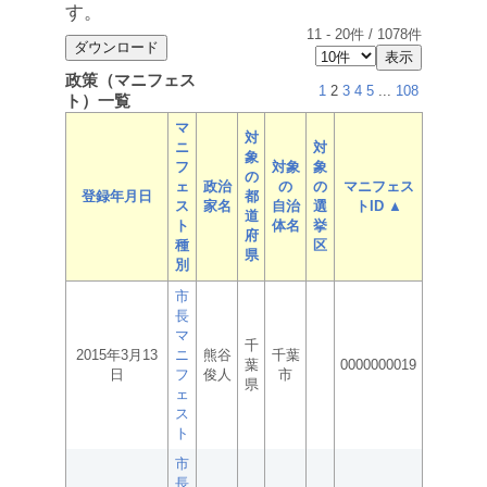
す。
11
-
20
件 /
1078
件
政策（マニフェス
1
2
3
4
5
...
108
ト）一覧
マ
対
ニ
対
象
フ
対象
象
の
ェ
政治
の
の
マニフェス
登録年月日
都
ス
家名
自治
選
トID ▲
道
ト
体名
挙
府
種
区
県
別
市
長
マ
千
2015年3月13
ニ
熊谷
千葉
葉
0000000019
日
フ
俊人
市
県
ェ
ス
ト
市
長