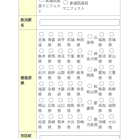
衆議院議
参議院議員
員マニフェス
マニフェスト
ト
政治家
名
山
北海
青森
岩手
宮城
秋田
福島
茨城
形県
道
県
県
県
県
県
県
神
栃木
群馬
埼玉
千葉
東京
新潟
富山
奈川県
県
県
県
県
都
県
県
静
石川
福井
山梨
長野
岐阜
愛知
三重
岡県
都道府
県
県
県
県
県
県
県
県
和
滋賀
京都
大阪
兵庫
奈良
鳥取
島根
歌山県
県
府
府
県
県
県
県
愛
岡山
広島
山口
徳島
香川
高知
福岡
媛県
県
県
県
県
県
県
県
鹿
佐賀
長崎
熊本
大分
宮崎
沖縄
その
児島県
県
県
県
県
県
県
他
市区町