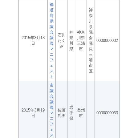
都
道
神
府
奈
県
川
議
県
会
神
神奈
議
石川
2015年3月18
議
奈
川県
会
たく
0000000032
日
員
川
三浦
議
み
マ
県
市
員
ニ
三
フ
浦
ェ
市
ス
区
ト
市
議
会
議
員
岩
2015年3月19
佐藤
奥州
マ
手
0000000033
日
邦夫
市
ニ
県
フ
ェ
ス