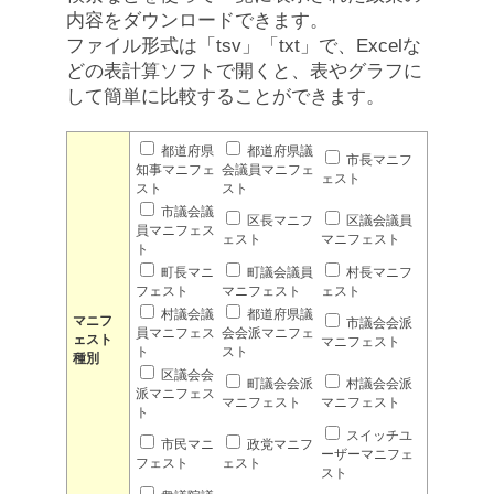
内容をダウンロードできます。
ファイル形式は「tsv」「txt」で、Excelな
どの表計算ソフトで開くと、表やグラフに
して簡単に比較することができます。
都道府県
都道府県議
市長マニフ
知事マニフェ
会議員マニフェ
ェスト
スト
スト
市議会議
区長マニフ
区議会議員
員マニフェス
ェスト
マニフェスト
ト
町長マニ
町議会議員
村長マニフ
フェスト
マニフェスト
ェスト
村議会議
都道府県議
マニフ
市議会会派
員マニフェス
会会派マニフェ
ェスト
マニフェスト
ト
スト
種別
区議会会
町議会会派
村議会会派
派マニフェス
マニフェスト
マニフェスト
ト
スイッチユ
市民マニ
政党マニフ
ーザーマニフェ
フェスト
ェスト
スト