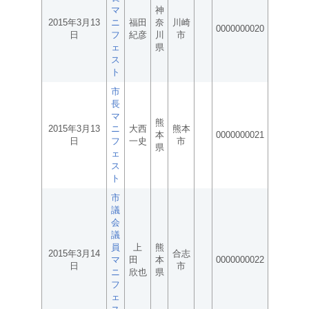
マ
神
2015年3月13
ニ
福田
奈
川崎
0000000020
日
フ
紀彦
川
市
ェ
県
ス
ト
市
長
マ
熊
2015年3月13
ニ
大西
熊本
本
0000000021
日
フ
一史
市
県
ェ
ス
ト
市
議
会
議
員
上
熊
2015年3月14
合志
マ
田
本
0000000022
日
市
ニ
欣也
県
フ
ェ