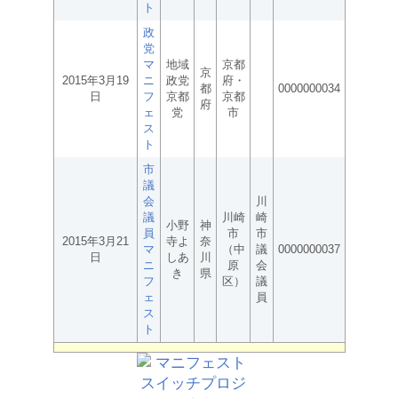
ト
政
党
マ
地域
京都
京
2015年3月19
ニ
政党
府・
都
0000000034
日
フ
京都
京都
府
ェ
党
市
ス
ト
市
議
会
川
議
川崎
崎
小野
神
員
市
市
2015年3月21
寺よ
奈
マ
（中
議
0000000037
日
しあ
川
ニ
原
会
き
県
フ
区）
議
ェ
員
ス
ト