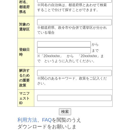
村名、
※同名の自治体は、都道府県とあわせて検索
都道府
することで分けて探すことができます。
県名
対象の
※都道府県、政令市や合併で選挙区が分かれ
選挙区
ている場合
から
登録日
まで
時
※「20xx/xx/xx」 から 「20xx/xx/xx」ま
で というように入力してください。
解決す
るため
※関心のあるキーワード、政策をご記入くだ
の重要
さい。
政策
マニフ
ェスト
ID
利用方法
、
FAQ
を閲覧のうえ
ダウンロードをお願いしま