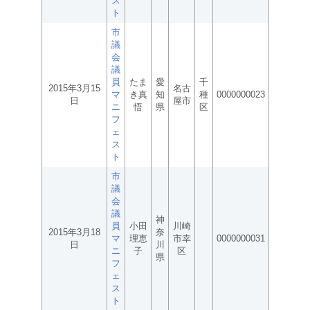
ス
ト
市
議
会
議
員
たま
愛
千
2015年3月15
名古
マ
き真
知
種
0000000023
日
屋市
ニ
悟
県
区
フ
ェ
ス
ト
市
議
会
議
神
員
小田
川崎
2015年3月18
奈
マ
理恵
市幸
0000000031
日
川
ニ
子
区
県
フ
ェ
ス
ト