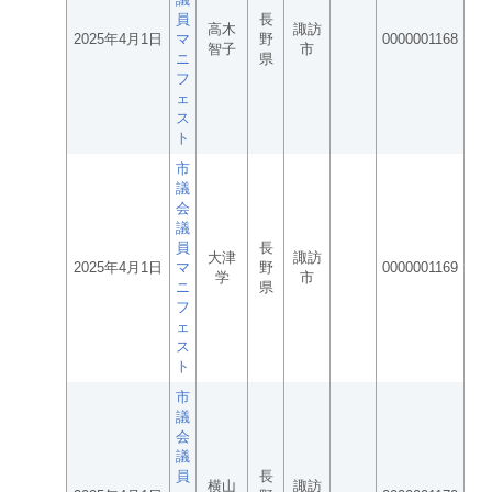
員
長
高木
諏訪
2025年4月1日
マ
野
0000001168
智子
市
ニ
県
フ
ェ
ス
ト
市
議
会
議
員
長
大津
諏訪
2025年4月1日
マ
野
0000001169
学
市
ニ
県
フ
ェ
ス
ト
市
議
会
議
員
長
横山
諏訪