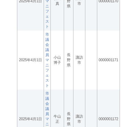
2025年4月1日
マ
野
0000001170
真
市
ニ
県
フ
ェ
ス
ト
市
議
会
議
員
長
小山
諏訪
2025年4月1日
マ
野
0000001171
博子
市
ニ
県
フ
ェ
ス
ト
市
議
会
議
員
長
牛山
諏訪
2025年4月1日
マ
野
0000001172
正
市
ニ
県