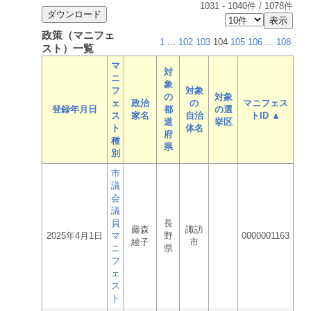
1031
-
1040
件 /
1078
件
政策（マニフェ
1
...
102
103
104
105
106
...
108
スト）一覧
マ
対
ニ
象
フ
対象
の
対象
ェ
政治
の
マニフェス
登録年月日
都
の選
ス
家名
自治
トID ▲
道
挙区
ト
体名
府
種
県
別
市
議
会
議
員
長
藤森
諏訪
2025年4月1日
マ
野
0000001163
綾子
市
ニ
県
フ
ェ
ス
ト