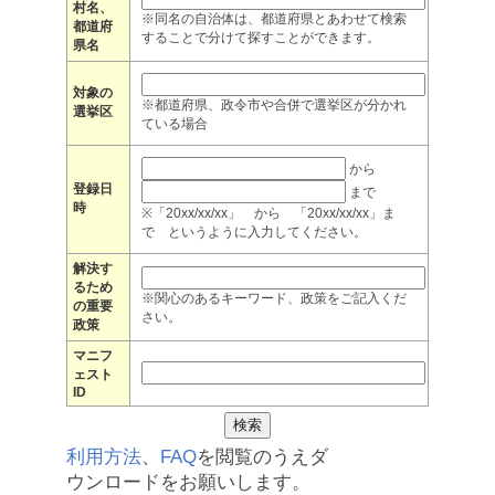
村名、
※同名の自治体は、都道府県とあわせて検索
都道府
することで分けて探すことができます。
県名
対象の
※都道府県、政令市や合併で選挙区が分かれ
選挙区
ている場合
から
登録日
まで
時
※「20xx/xx/xx」 から 「20xx/xx/xx」ま
で というように入力してください。
解決す
るため
※関心のあるキーワード、政策をご記入くだ
の重要
さい。
政策
マニフ
ェスト
ID
利用方法
、
FAQ
を閲覧のうえダ
ウンロードをお願いします。