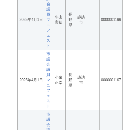
会
議
員
長
牛山
諏訪
2025年4月1日
マ
野
0000001166
実弦
市
ニ
県
フ
ェ
ス
ト
市
議
会
議
員
長
小泉
諏訪
2025年4月1日
マ
野
0000001167
正幸
市
ニ
県
フ
ェ
ス
ト
市
議
会
議