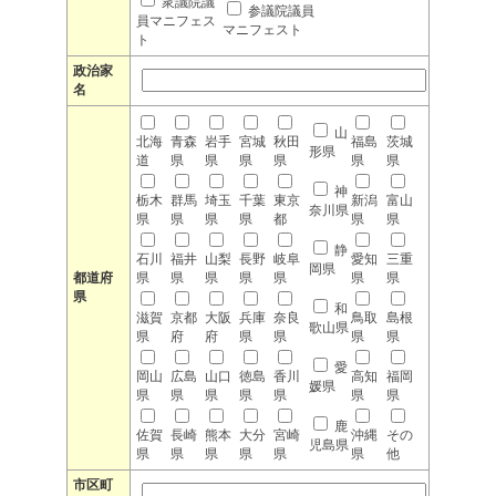
衆議院議
参議院議員
員マニフェス
マニフェスト
ト
政治家
名
山
北海
青森
岩手
宮城
秋田
福島
茨城
形県
道
県
県
県
県
県
県
神
栃木
群馬
埼玉
千葉
東京
新潟
富山
奈川県
県
県
県
県
都
県
県
静
石川
福井
山梨
長野
岐阜
愛知
三重
岡県
都道府
県
県
県
県
県
県
県
県
和
滋賀
京都
大阪
兵庫
奈良
鳥取
島根
歌山県
県
府
府
県
県
県
県
愛
岡山
広島
山口
徳島
香川
高知
福岡
媛県
県
県
県
県
県
県
県
鹿
佐賀
長崎
熊本
大分
宮崎
沖縄
その
児島県
県
県
県
県
県
県
他
市区町