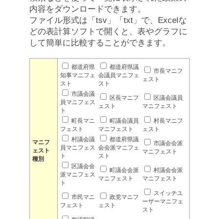
内容をダウンロードできます。
ファイル形式は「tsv」「txt」で、Excelな
どの表計算ソフトで開くと、表やグラフに
して簡単に比較することができます。
都道府県
都道府県議
市長マニフ
知事マニフェ
会議員マニフェ
ェスト
スト
スト
市議会議
区長マニフ
区議会議員
員マニフェス
ェスト
マニフェスト
ト
町長マニ
町議会議員
村長マニフ
フェスト
マニフェスト
ェスト
村議会議
都道府県議
マニフ
市議会会派
員マニフェス
会会派マニフェ
ェスト
マニフェスト
ト
スト
種別
区議会会
町議会会派
村議会会派
派マニフェス
マニフェスト
マニフェスト
ト
スイッチユ
市民マニ
政党マニフ
ーザーマニフェ
フェスト
ェスト
スト