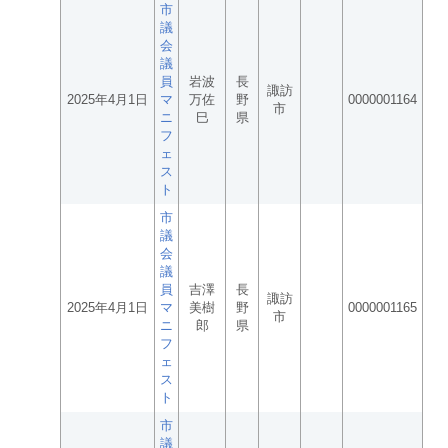
市
議
会
議
員
岩波
長
諏訪
2025年4月1日
マ
万佐
野
0000001164
市
ニ
巳
県
フ
ェ
ス
ト
市
議
会
議
員
吉澤
長
諏訪
2025年4月1日
マ
美樹
野
0000001165
市
ニ
郎
県
フ
ェ
ス
ト
市
議