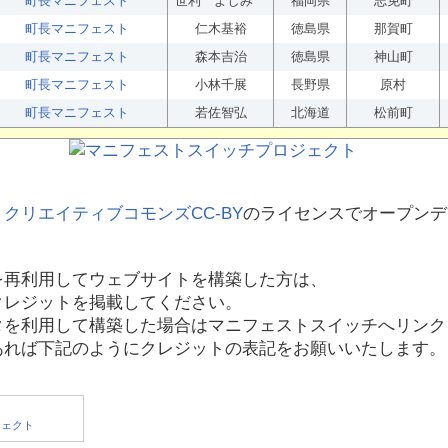
町長マニフェスト
世利 よしみ
福岡県
志免町
町長マニフェスト
仁木基裕
徳島県
那賀町
町長マニフェスト
森本吉治
徳島県
神山町
町長マニフェスト
小林千展
長野県
原村
町長マニフェスト
若佐智弘
北海道
松前町
、
クリエイティブコモンズCC-BY
のライセンスでオープンデ
を再利用してウェブサイトを構築した方は、
クレジットを掲載してください。
タを利用して構築した場合はマニフェストスイッチへリンク
あれば下記のようにクレジットの表記をお願いいたします。