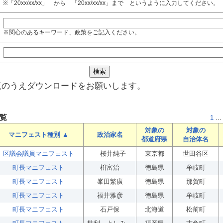
※「20xx/xx/xx」 から 「20xx/xx/xx」まで というように入力してください。
※関心のあるキーワード、政策をご記入ください。
覧のうえダウンロードをお願いします。
覧
1
...
対象の
対象の
マニフェスト種別 ▲
政治家名
都道府県
自治体名
区議会議員マニフェスト
桜井純子
東京都
世田谷区
町長マニフェスト
枡富治
徳島県
牟岐町
町長マニフェスト
峯田繁廣
徳島県
那賀町
町長マニフェスト
福井雅彦
徳島県
牟岐町
町長マニフェスト
石戸保
北海道
松前町