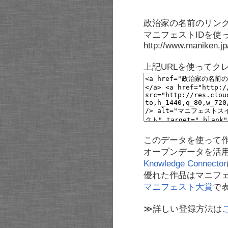
政治家の名前のリンク
マニフェストIDを使
http://www.maniken.j
上記URLを使ってク
このデータを使って
オープンデータを活
Knowledge Connector
優れた作品はマニフ
マニフェスト大賞
で
≫詳しい登録方法は