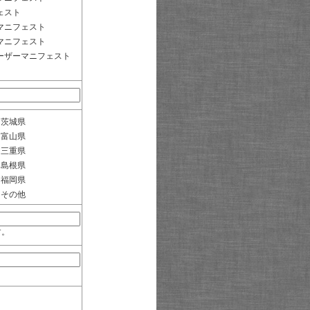
ェスト
マニフェスト
マニフェスト
ーザーマニフェスト
茨城県
富山県
三重県
島根県
福岡県
その他
す。