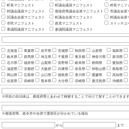
町長マニフェスト
町議会議員マニフェスト
村長マニフ
村議会議員マニフェスト
都道府県議会会派マニフェスト
市議会会派
区議会会派マニフェスト
町議会会派マニフェスト
村議会会派
市民マニフェスト
政党マニフェスト
スイッチユ
衆議院議員マニフェスト
参議院議員マニフェスト
北海道
青森県
岩手県
宮城県
秋田県
山形県
福島県
栃木県
群馬県
埼玉県
千葉県
東京都
神奈川県
新潟県
石川県
福井県
山梨県
長野県
岐阜県
静岡県
愛知県
滋賀県
京都府
大阪府
兵庫県
奈良県
和歌山県
鳥取県
岡山県
広島県
山口県
徳島県
香川県
愛媛県
高知県
佐賀県
長崎県
熊本県
大分県
宮崎県
鹿児島県
沖縄県
※同名の自治体は、都道府県とあわせて検索することで分けて探すことができま
※都道府県、政令市や合併で選挙区が分かれている場合
から
まで