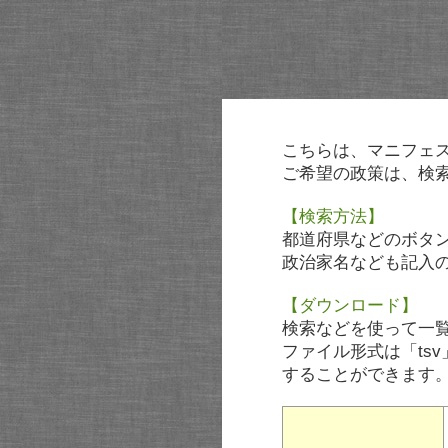
こちらは、マニフェ
ご希望の政策は、検
【検索方法】
都道府県などのボタ
政治家名なども記入
【ダウンロード】
検索などを使って一
ファイル形式は「tsv
することができます