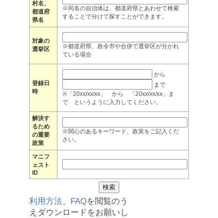
村名、
※同名の自治体は、都道府県とあわせて検索
都道府
することで分けて探すことができます。
県名
対象の
※都道府県、政令市や合併で選挙区が分かれ
選挙区
ている場合
から
登録日
まで
時
※「20xx/xx/xx」 から 「20xx/xx/xx」ま
で というように入力してください。
解決す
るため
※関心のあるキーワード、政策をご記入くだ
の重要
さい。
政策
マニフ
ェスト
ID
利用方法
、
FAQ
を閲覧のう
えダウンロードをお願いし