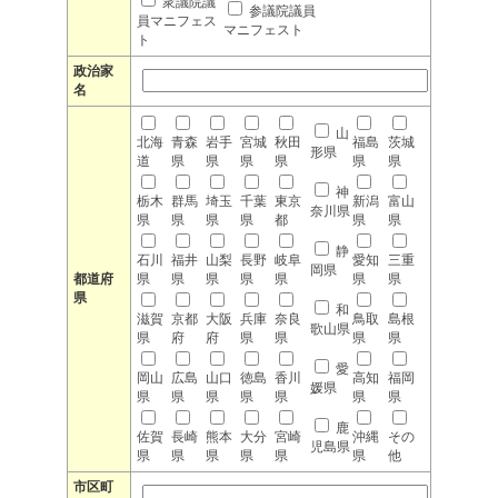
衆議院議
参議院議員
員マニフェス
マニフェスト
ト
政治家
名
山
北海
青森
岩手
宮城
秋田
福島
茨城
形県
道
県
県
県
県
県
県
神
栃木
群馬
埼玉
千葉
東京
新潟
富山
奈川県
県
県
県
県
都
県
県
静
石川
福井
山梨
長野
岐阜
愛知
三重
岡県
都道府
県
県
県
県
県
県
県
県
和
滋賀
京都
大阪
兵庫
奈良
鳥取
島根
歌山県
県
府
府
県
県
県
県
愛
岡山
広島
山口
徳島
香川
高知
福岡
媛県
県
県
県
県
県
県
県
鹿
佐賀
長崎
熊本
大分
宮崎
沖縄
その
児島県
県
県
県
県
県
県
他
市区町