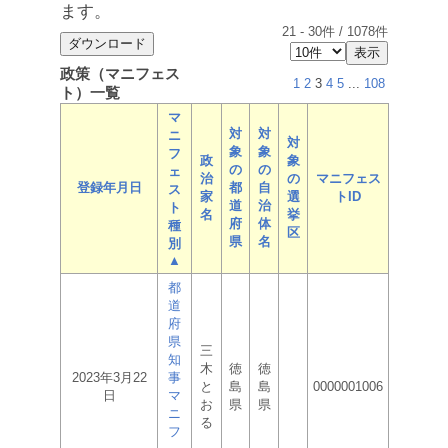
ます。
21
-
30
件 /
1078
件
政策（マニフェス
1
2
3
4
5
...
108
ト）一覧
マ
対
対
ニ
対
象
象
フ
政
象
の
の
ェ
治
の
マニフェス
登録年月日
都
自
ス
家
選
トID
道
治
ト
名
挙
府
体
種
区
県
名
別
▲
都
道
府
県
三
知
木
徳
徳
2023年3月22
事
と
島
島
0000001006
日
マ
お
県
県
ニ
る
フ