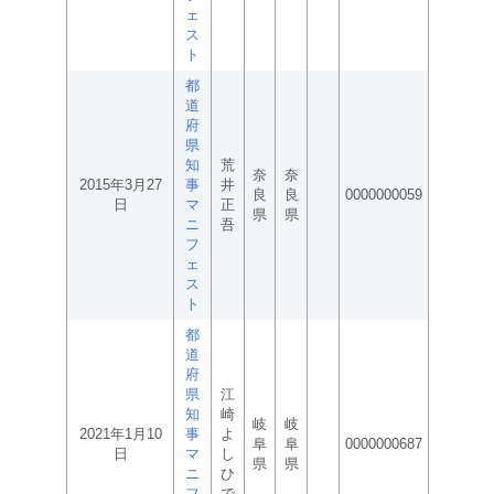
ェ
ス
ト
都
道
府
県
知
荒
奈
奈
2015年3月27
事
井
良
良
0000000059
日
マ
正
県
県
ニ
吾
フ
ェ
ス
ト
都
道
府
県
江
知
崎
岐
岐
2021年1月10
事
よ
阜
阜
0000000687
日
マ
し
県
県
ニ
ひ
フ
で