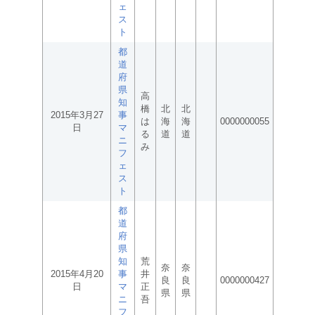
ェ
ス
ト
都
道
府
県
高
知
橋
北
北
2015年3月27
事
は
海
海
0000000055
日
マ
る
道
道
ニ
み
フ
ェ
ス
ト
都
道
府
県
知
荒
奈
奈
2015年4月20
事
井
良
良
0000000427
日
マ
正
県
県
ニ
吾
フ