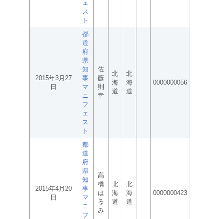
ェ
ス
ト
都
道
府
県
知
佐
北
北
2015年3月27
事
藤
海
海
0000000056
日
マ
則
道
道
ニ
幸
フ
ェ
ス
ト
都
道
府
県
高
知
橋
北
北
2015年4月20
事
は
海
海
0000000423
日
マ
る
道
道
ニ
み
フ