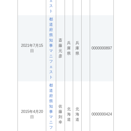
ェ
ス
ト
都
道
府
県
知
斎
兵
兵
2021年7月15
事
藤
庫
庫
0000000897
日
マ
元
県
県
ニ
彦
フ
ェ
ス
ト
都
道
府
県
知
佐
北
北
2015年4月20
事
藤
海
海
0000000424
日
マ
則
道
道
ニ
幸
フ