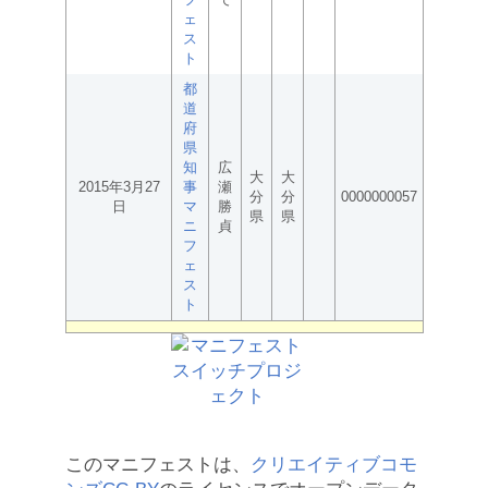
ェ
ス
ト
都
道
府
県
知
広
大
大
2015年3月27
事
瀬
分
分
0000000057
日
マ
勝
県
県
ニ
貞
フ
ェ
ス
ト
このマニフェストは、
クリエイティブコモ