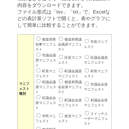
内容をダウンロードできます。
ファイル形式は「tsv」「txt」で、Excelな
どの表計算ソフトで開くと、表やグラフに
して簡単に比較することができます。
都道府県
都道府県議
市長マニフ
知事マニフェ
会議員マニフェ
ェスト
スト
スト
市議会議
区長マニフ
区議会議員
員マニフェス
ェスト
マニフェスト
ト
町長マニ
町議会議員
村長マニフ
フェスト
マニフェスト
ェスト
村議会議
都道府県議
マニフ
市議会会派
員マニフェス
会会派マニフェ
ェスト
マニフェスト
ト
スト
種別
区議会会
町議会会派
村議会会派
派マニフェス
マニフェスト
マニフェスト
ト
スイッチユ
市民マニ
政党マニフ
ーザーマニフェ
フェスト
ェスト
スト