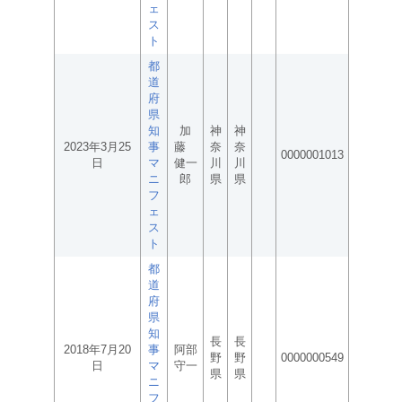
ェ
ス
ト
都
道
府
県
知
加
神
神
2023年3月25
事
藤
奈
奈
0000001013
日
マ
健一
川
川
ニ
郎
県
県
フ
ェ
ス
ト
都
道
府
県
知
長
長
2018年7月20
事
阿部
野
野
0000000549
日
マ
守一
県
県
ニ
フ