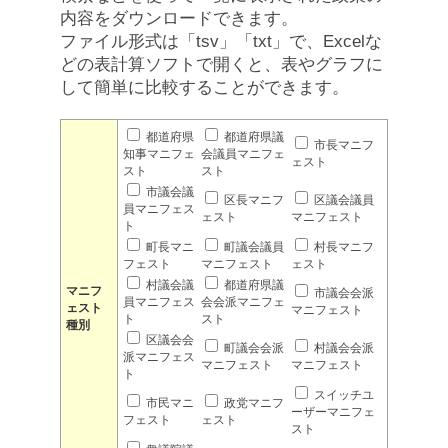
内容をダウンロードできます。
ファイル形式は「tsv」「txt」で、Excelな
どの表計算ソフトで開くと、表やグラフに
して簡単に比較することができます。
都道府県
都道府県議
市長マニフ
知事マニフェ
会議員マニフェ
ェスト
スト
スト
市議会議
区長マニフ
区議会議員
員マニフェス
ェスト
マニフェスト
ト
町長マニ
町議会議員
村長マニフ
フェスト
マニフェスト
ェスト
村議会議
都道府県議
マニフ
市議会会派
員マニフェス
会会派マニフェ
ェスト
マニフェスト
ト
スト
種別
区議会会
町議会会派
村議会会派
派マニフェス
マニフェスト
マニフェスト
ト
スイッチユ
市民マニ
政党マニフ
ーザーマニフェ
フェスト
ェスト
スト