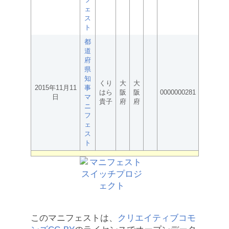
ェ
ス
ト
都
道
府
県
知
くり
大
大
2015年11月11
事
はら
阪
阪
0000000281
日
マ
貴子
府
府
ニ
フ
ェ
ス
ト
このマニフェストは、
クリエイティブコモ