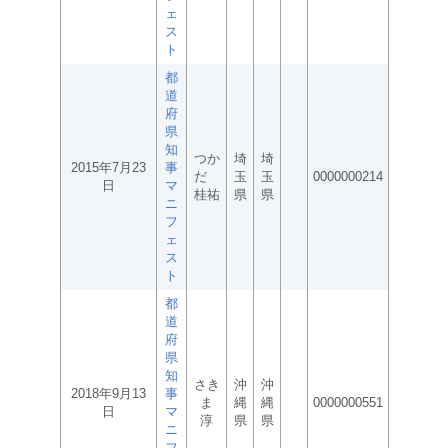
ェ
ス
ト
都
道
府
県
知
つか
埼
埼
2015年7月23
事
だ
玉
玉
0000000214
日
マ
桂祐
県
県
ニ
フ
ェ
ス
ト
都
道
府
県
知
さき
沖
沖
2018年9月13
事
ま
縄
縄
0000000551
日
マ
淳
県
県
ニ
フ