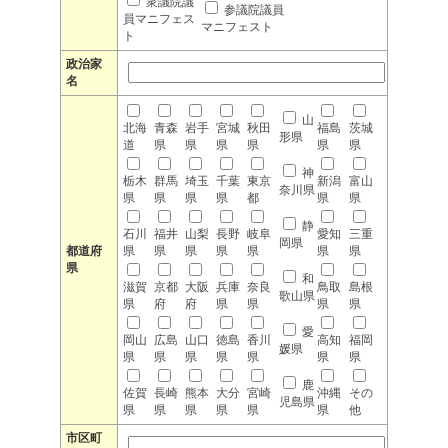
衆議院議
参議院議員
員マニフェス
マニフェスト
ト
政治家
名
山
北海
青森
岩手
宮城
秋田
福島
茨城
形県
道
県
県
県
県
県
県
神
栃木
群馬
埼玉
千葉
東京
新潟
富山
奈川県
県
県
県
県
都
県
県
静
石川
福井
山梨
長野
岐阜
愛知
三重
岡県
都道府
県
県
県
県
県
県
県
県
和
滋賀
京都
大阪
兵庫
奈良
鳥取
島根
歌山県
県
府
府
県
県
県
県
愛
岡山
広島
山口
徳島
香川
高知
福岡
媛県
県
県
県
県
県
県
県
鹿
佐賀
長崎
熊本
大分
宮崎
沖縄
その
児島県
県
県
県
県
県
県
他
市区町