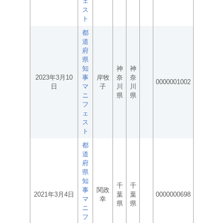
ェ
ス
ト
都
道
府
県
知
神
神
2023年3月10
事
岸牧
奈
奈
0000001002
日
マ
子
川
川
ニ
県
県
フ
ェ
ス
ト
都
道
府
県
知
千
千
事
関政
2021年3月4日
葉
葉
0000000698
マ
幸
県
県
ニ
フ