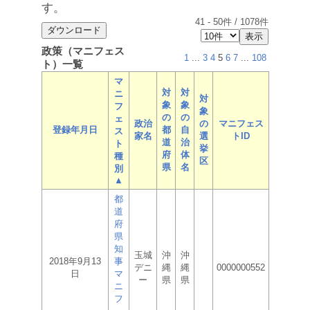
す。
41
-
50
件 /
1078
件
政策（マニフェス
1
...
3
4
5
6
7
...
108
ト）一覧
マ
対
対
ニ
対
象
象
フ
象
の
の
ェ
政治
の
マニフェス
登録年月日
都
自
ス
家名
選
トID
道
治
ト
挙
府
体
種
区
県
名
別
▲
都
道
府
県
知
玉城
沖
沖
2018年9月13
事
デニ
縄
縄
0000000552
日
マ
ー
県
県
ニ
フ