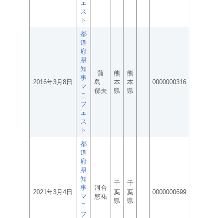
ェ
ス
ト
都
道
府
県
知
蒲
熊
熊
事
2016年3月8日
島
本
本
0000000316
マ
郁夫
県
県
ニ
フ
ェ
ス
ト
都
道
府
県
知
千
千
事
河合
2021年3月4日
葉
葉
0000000699
マ
悠祐
県
県
ニ
フ