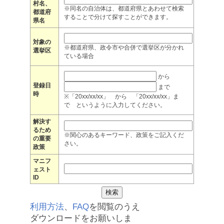
村名、
※同名の自治体は、都道府県とあわせて検索
都道府
することで分けて探すことができます。
県名
対象の
※都道府県、政令市や合併で選挙区が分かれ
選挙区
ている場合
から
登録日
まで
時
※「20xx/xx/xx」 から 「20xx/xx/xx」ま
で というように入力してください。
解決す
るため
※関心のあるキーワード、政策をご記入くだ
の重要
さい。
政策
マニフ
ェスト
ID
利用方法
、
FAQ
を閲覧のうえ
ダウンロードをお願いしま