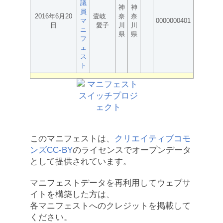
議
神
神
員
2016年6月20
壹岐
奈
奈
マ
0000000401
日
愛子
川
川
ニ
県
県
フ
ェ
ス
ト
このマニフェストは、
クリエイティブコモ
ンズCC-BY
のライセンスでオープンデータ
として提供されています。
マニフェストデータを再利用してウェブサ
イトを構築した方は、
各マニフェストへのクレジットを掲載して
ください。