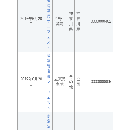
議
院
議
神
神
員
2016年6月20
片野
奈
奈
マ
0000000402
日
英司
川
川
ニ
県
県
フ
ェ
ス
ト
参
議
院
議
員
そ
2019年6月20
立憲民
全
マ
の
0000000605
日
主党
国
ニ
他
フ
ェ
ス
ト
参
議
院