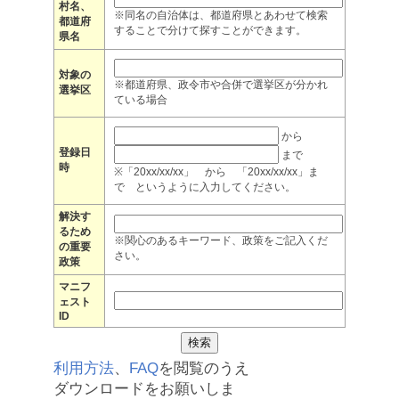
村名、
※同名の自治体は、都道府県とあわせて検索
都道府
することで分けて探すことができます。
県名
対象の
※都道府県、政令市や合併で選挙区が分かれ
選挙区
ている場合
から
登録日
まで
時
※「20xx/xx/xx」 から 「20xx/xx/xx」ま
で というように入力してください。
解決す
るため
※関心のあるキーワード、政策をご記入くだ
の重要
さい。
政策
マニフ
ェスト
ID
利用方法
、
FAQ
を閲覧のうえ
ダウンロードをお願いしま