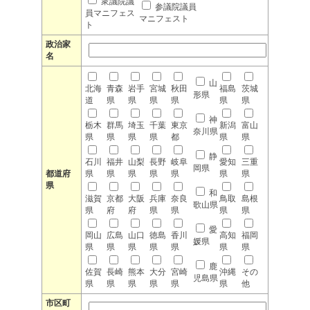
衆議院議
参議院議員
員マニフェス
マニフェスト
ト
政治家
名
山
北海
青森
岩手
宮城
秋田
福島
茨城
形県
道
県
県
県
県
県
県
神
栃木
群馬
埼玉
千葉
東京
新潟
富山
奈川県
県
県
県
県
都
県
県
静
石川
福井
山梨
長野
岐阜
愛知
三重
岡県
都道府
県
県
県
県
県
県
県
県
和
滋賀
京都
大阪
兵庫
奈良
鳥取
島根
歌山県
県
府
府
県
県
県
県
愛
岡山
広島
山口
徳島
香川
高知
福岡
媛県
県
県
県
県
県
県
県
鹿
佐賀
長崎
熊本
大分
宮崎
沖縄
その
児島県
県
県
県
県
県
県
他
市区町