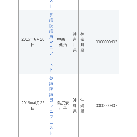
ス
ト
参
議
院
議
神
神
員
2016年6月20
中西
奈
奈
マ
0000000403
日
健治
川
川
ニ
県
県
フ
ェ
ス
ト
参
議
院
議
員
沖
沖
2016年6月22
島尻安
マ
縄
縄
0000000407
日
伊子
ニ
県
県
フ
ェ
ス
ト