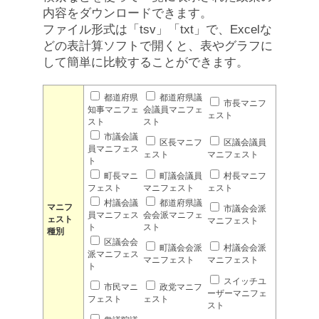
内容をダウンロードできます。
ファイル形式は「tsv」「txt」で、Excelな
どの表計算ソフトで開くと、表やグラフに
して簡単に比較することができます。
都道府県
都道府県議
市長マニフ
知事マニフェ
会議員マニフェ
ェスト
スト
スト
市議会議
区長マニフ
区議会議員
員マニフェス
ェスト
マニフェスト
ト
町長マニ
町議会議員
村長マニフ
フェスト
マニフェスト
ェスト
村議会議
都道府県議
マニフ
市議会会派
員マニフェス
会会派マニフェ
ェスト
マニフェスト
ト
スト
種別
区議会会
町議会会派
村議会会派
派マニフェス
マニフェスト
マニフェスト
ト
スイッチユ
市民マニ
政党マニフ
ーザーマニフェ
フェスト
ェスト
スト