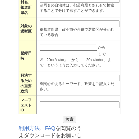
村名、
※同名の自治体は、都道府県とあわせて検索
都道府
することで分けて探すことができます。
県名
対象の
※都道府県、政令市や合併で選挙区が分かれ
選挙区
ている場合
から
登録日
まで
時
※「20xx/xx/xx」 から 「20xx/xx/xx」ま
で というように入力してください。
解決す
るため
※関心のあるキーワード、政策をご記入くだ
の重要
さい。
政策
マニフ
ェスト
ID
利用方法
、
FAQ
を閲覧のう
えダウンロードをお願いし