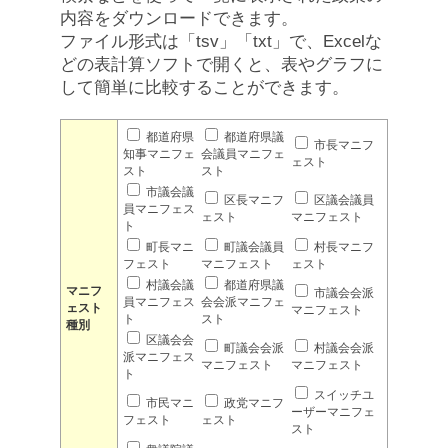
内容をダウンロードできます。
ファイル形式は「tsv」「txt」で、Excelな
どの表計算ソフトで開くと、表やグラフに
して簡単に比較することができます。
都道府県
都道府県議
市長マニフ
知事マニフェ
会議員マニフェ
ェスト
スト
スト
市議会議
区長マニフ
区議会議員
員マニフェス
ェスト
マニフェスト
ト
町長マニ
町議会議員
村長マニフ
フェスト
マニフェスト
ェスト
村議会議
都道府県議
マニフ
市議会会派
員マニフェス
会会派マニフェ
ェスト
マニフェスト
ト
スト
種別
区議会会
町議会会派
村議会会派
派マニフェス
マニフェスト
マニフェスト
ト
スイッチユ
市民マニ
政党マニフ
ーザーマニフェ
フェスト
ェスト
スト