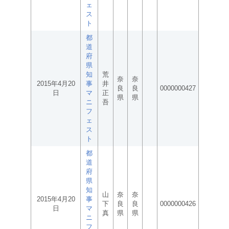
ェ
ス
ト
都
道
府
県
知
荒
奈
奈
2015年4月20
事
井
良
良
0000000427
日
マ
正
県
県
ニ
吾
フ
ェ
ス
ト
都
道
府
県
知
山
奈
奈
2015年4月20
事
下
良
良
0000000426
日
マ
真
県
県
ニ
フ