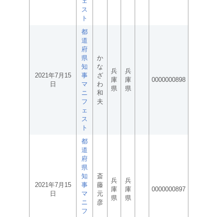
ェ
ス
ト
都
道
府
県
か
知
な
兵
兵
2021年7月15
事
ざ
庫
庫
0000000898
日
マ
わ
県
県
ニ
和
フ
夫
ェ
ス
ト
都
道
府
県
知
斎
兵
兵
2021年7月15
事
藤
庫
庫
0000000897
日
マ
元
県
県
ニ
彦
フ