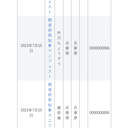
ェ
ス
ト
都
道
府
中
県
川
知
ち
兵
兵
2021年7月15
事
ょ
庫
庫
0000000896
日
マ
う
県
県
ニ
ぞ
フ
う
ェ
ス
ト
都
道
府
県
知
服
兵
兵
2021年7月15
事
部
庫
庫
0000000895
日
マ
修
県
県
ニ
フ