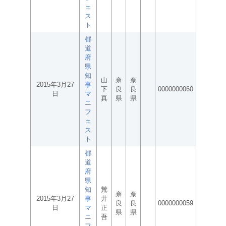
ェ
ス
ト
都
道
府
県
知
山
奈
奈
2015年3月27
事
下
良
良
0000000060
日
マ
真
県
県
ニ
フ
ェ
ス
ト
都
道
府
県
知
荒
奈
奈
2015年3月27
事
井
良
良
0000000059
日
マ
正
県
県
ニ
吾
フ