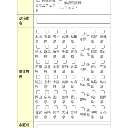
衆議院議
参議院議員
員マニフェス
マニフェスト
ト
政治家
名
山
北海
青森
岩手
宮城
秋田
福島
茨城
形県
道
県
県
県
県
県
県
神
栃木
群馬
埼玉
千葉
東京
新潟
富山
奈川県
県
県
県
県
都
県
県
静
石川
福井
山梨
長野
岐阜
愛知
三重
岡県
都道府
県
県
県
県
県
県
県
県
和
滋賀
京都
大阪
兵庫
奈良
鳥取
島根
歌山県
県
府
府
県
県
県
県
愛
岡山
広島
山口
徳島
香川
高知
福岡
媛県
県
県
県
県
県
県
県
鹿
佐賀
長崎
熊本
大分
宮崎
沖縄
その
児島県
県
県
県
県
県
県
他
市区町