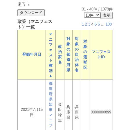
ます。
31
-
40
件 /
1078
件
政策（マニフェス
1
2
3
4
5
6
...
108
ト）一覧
マ
対
対
ニ
対
象
象
フ
政
象
の
の
ェ
治
の
マニフェス
登録年月日
都
自
ス
家
選
トID
道
治
ト
名
挙
府
体
種
区
県
名
別
▲
都
道
府
県
知
金
兵
兵
2021年7月15
事
田
庫
庫
0000000899
日
マ
峰
県
県
ニ
生
フ