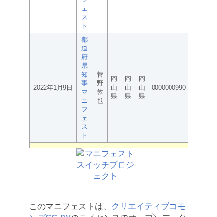
ェ
ス
ト
都
道
府
県
知
菅
岡
岡
岡
事
野
2022年1月9日
山
山
山
0000000990
マ
敦
県
県
県
ニ
也
フ
ェ
ス
ト
このマニフェストは、
クリエイティブコモ