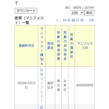
す。
951
-
960
件 /
1078
件
政策（マニフェス
1
...
94
95
96
97
98
...
108
ト）一覧
マ
対
対
ニ
対
象
象
フ
象
の
の
ェ
政治
の
マニフェス
登録年月日
都
自
ス
家名
選
トID
道
治
ト
挙
府
体
種
区
県
名
別
▲
区
長
マ
東
台
2015年3月11
ニ
服部
京
東
0000000009
日
フ
征夫
都
区
ェ
ス
ト
区