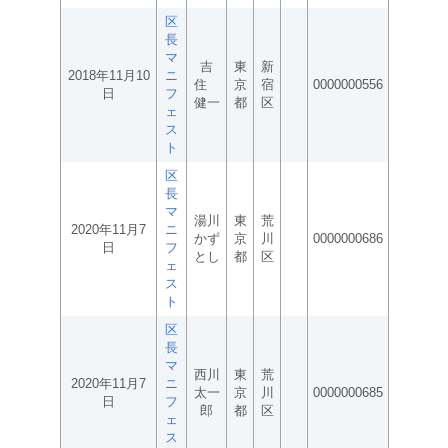
区
長
マ
吉
東
新
2018年11月10
ニ
住
京
宿
0000000556
日
フ
健一
都
区
ェ
ス
ト
区
長
マ
湯川
東
荒
2020年11月7
ニ
かず
京
川
0000000686
日
フ
とし
都
区
ェ
ス
ト
区
長
マ
西川
東
荒
2020年11月7
ニ
太一
京
川
0000000685
日
フ
郎
都
区
ェ
ス