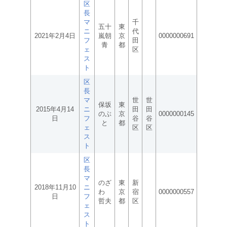
区
長
マ
千
五十
東
ニ
代
2021年2月4日
嵐朝
京
0000000691
フ
田
青
都
ェ
区
ス
ト
区
長
マ
世
世
保坂
東
2015年4月14
ニ
田
田
のぶ
京
0000000145
日
フ
谷
谷
と
都
ェ
区
区
ス
ト
区
長
マ
のざ
東
新
2018年11月10
ニ
わ
京
宿
0000000557
日
フ
哲夫
都
区
ェ
ス
ト