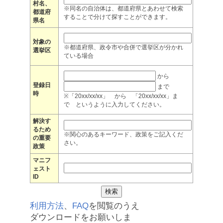
村名、
※同名の自治体は、都道府県とあわせて検索
都道府
することで分けて探すことができます。
県名
対象の
※都道府県、政令市や合併で選挙区が分かれ
選挙区
ている場合
から
登録日
まで
時
※「20xx/xx/xx」 から 「20xx/xx/xx」ま
で というように入力してください。
解決す
るため
※関心のあるキーワード、政策をご記入くだ
の重要
さい。
政策
マニフ
ェスト
ID
利用方法
、
FAQ
を閲覧のうえ
ダウンロードをお願いしま