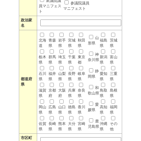
衆議院議
参議院議員
員マニフェス
マニフェスト
ト
政治家
名
山
北海
青森
岩手
宮城
秋田
福島
茨城
形県
道
県
県
県
県
県
県
神
栃木
群馬
埼玉
千葉
東京
新潟
富山
奈川県
県
県
県
県
都
県
県
静
石川
福井
山梨
長野
岐阜
愛知
三重
岡県
都道府
県
県
県
県
県
県
県
県
和
滋賀
京都
大阪
兵庫
奈良
鳥取
島根
歌山県
県
府
府
県
県
県
県
愛
岡山
広島
山口
徳島
香川
高知
福岡
媛県
県
県
県
県
県
県
県
鹿
佐賀
長崎
熊本
大分
宮崎
沖縄
その
児島県
県
県
県
県
県
県
他
市区町