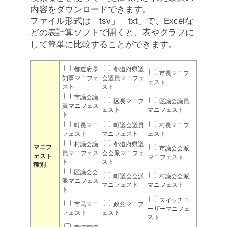
内容をダウンロードできます。
ファイル形式は「tsv」「txt」で、Excelな
どの表計算ソフトで開くと、表やグラフに
して簡単に比較することができます。
都道府県
都道府県議
市長マニフ
知事マニフェ
会議員マニフェ
ェスト
スト
スト
市議会議
区長マニフ
区議会議員
員マニフェス
ェスト
マニフェスト
ト
町長マニ
町議会議員
村長マニフ
フェスト
マニフェスト
ェスト
村議会議
都道府県議
マニフ
市議会会派
員マニフェス
会会派マニフェ
ェスト
マニフェスト
ト
スト
種別
区議会会
町議会会派
村議会会派
派マニフェス
マニフェスト
マニフェスト
ト
スイッチユ
市民マニ
政党マニフ
ーザーマニフェ
フェスト
ェスト
スト