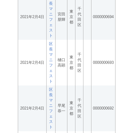
長
マ
千
東
ニ
宮田
代
2021年2月4日
京
0000000694
フ
朋輝
田
都
ェ
区
ス
ト
区
長
マ
千
東
ニ
樋口
代
2021年2月4日
京
0000000693
フ
高顕
田
都
ェ
区
ス
ト
区
長
マ
千
東
ニ
早尾
代
2021年2月4日
京
0000000692
フ
恭一
田
都
ェ
区
ス
ト