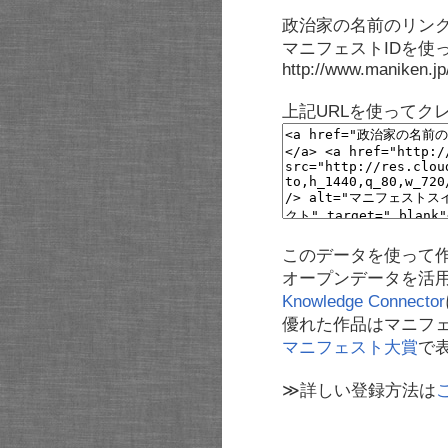
政治家の名前のリンク
マニフェストIDを使
http://www.maniken.j
上記URLを使ってク
このデータを使って
オープンデータを活
Knowledge Connector
優れた作品はマニフ
マニフェスト大賞
で
≫詳しい登録方法は