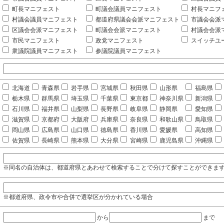
町長マニフェスト
町議会議員マニフェスト
村長マニフ
村議会議員マニフェスト
都道府県議会会派マニフェスト
市議会会派
区議会会派マニフェスト
町議会会派マニフェスト
村議会会派
市民マニフェスト
政党マニフェスト
スイッチユ
衆議院議員マニフェスト
参議院議員マニフェスト
北海道
青森県
岩手県
宮城県
秋田県
山形県
福島県
栃木県
群馬県
埼玉県
千葉県
東京都
神奈川県
新潟県
石川県
福井県
山梨県
長野県
岐阜県
静岡県
愛知県
滋賀県
京都府
大阪府
兵庫県
奈良県
和歌山県
鳥取県
岡山県
広島県
山口県
徳島県
香川県
愛媛県
高知県
佐賀県
長崎県
熊本県
大分県
宮崎県
鹿児島県
沖縄県
※同名の自治体は、都道府県とあわせて検索することで分けて探すことができま
※都道府県、政令市や合併で選挙区が分かれている場合
から
まで