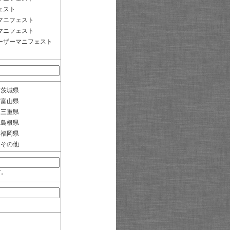
ェスト
マニフェスト
マニフェスト
ーザーマニフェスト
茨城県
富山県
三重県
島根県
福岡県
その他
す。