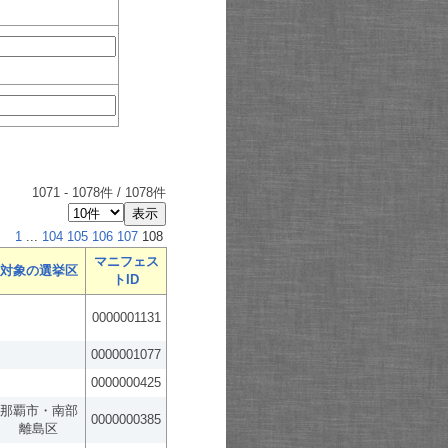
1071
-
1078
件 /
1078
件
1
...
104
105
106
107
108
マニフェス
対象の選挙区
トID
0000001131
0000001077
0000000425
那覇市・南部
0000000385
離島区