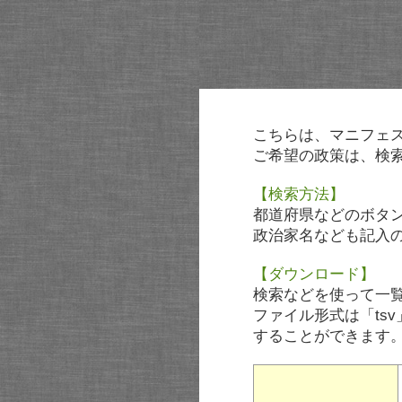
こちらは、マニフェ
ご希望の政策は、検
【検索方法】
都道府県などのボタ
政治家名なども記入
【ダウンロード】
検索などを使って一
ファイル形式は「tsv
することができます