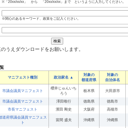
※「20xx/xx/xx」 から 「20xx/xx/xx」まで というように入力してください。
※関心のあるキーワード、政策をご記入ください。
覧のうえダウンロードをお願いします。
覧
対象の
対象の
マニフェスト種別
政治家名 ▲
都道府県
自治体名
櫻井じゅんいち
市議会議員マニフェスト
栃木県
大田原市
ろう
市議会議員マニフェスト
澤田唯行
徳島県
徳島市
市長マニフェスト
濱田 剛史
大阪府
高槻市
都道府県議会議員マニフェス
當間 盛夫
沖縄県
沖縄県
ト