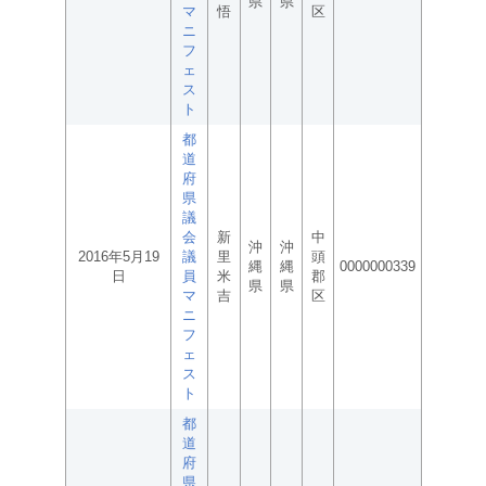
県
県
マ
悟
区
ニ
フ
ェ
ス
ト
都
道
府
県
議
会
新
中
沖
沖
2016年5月19
議
里
頭
縄
縄
0000000339
日
員
米
郡
県
県
マ
吉
区
ニ
フ
ェ
ス
ト
都
道
府
県