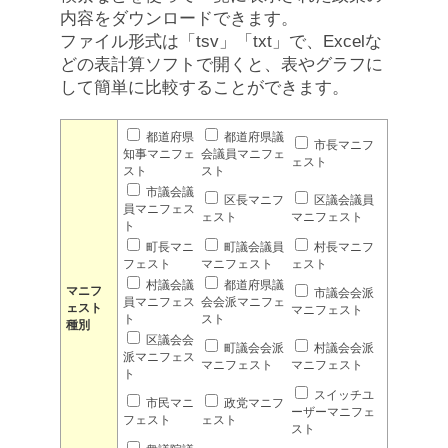
内容をダウンロードできます。
ファイル形式は「tsv」「txt」で、Excelな
どの表計算ソフトで開くと、表やグラフに
して簡単に比較することができます。
都道府県
都道府県議
市長マニフ
知事マニフェ
会議員マニフェ
ェスト
スト
スト
市議会議
区長マニフ
区議会議員
員マニフェス
ェスト
マニフェスト
ト
町長マニ
町議会議員
村長マニフ
フェスト
マニフェスト
ェスト
村議会議
都道府県議
マニフ
市議会会派
員マニフェス
会会派マニフェ
ェスト
マニフェスト
ト
スト
種別
区議会会
町議会会派
村議会会派
派マニフェス
マニフェスト
マニフェスト
ト
スイッチユ
市民マニ
政党マニフ
ーザーマニフェ
フェスト
ェスト
スト