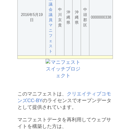
議
会
中
中
沖
沖
2016年5月19
議
川
頭
縄
縄
0000000338
日
員
京
郡
県
県
マ
貴
区
ニ
フ
ェ
ス
ト
このマニフェストは、
クリエイティブコモ
ンズCC-BY
のライセンスでオープンデータ
として提供されています。
マニフェストデータを再利用してウェブサ
イトを構築した方は、