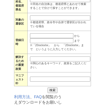
村名、
※同名の自治体は、都道府県とあわせて検索
都道府
することで分けて探すことができます。
県名
対象の
※都道府県、政令市や合併で選挙区が分かれ
選挙区
ている場合
から
登録日
まで
時
※「20xx/xx/xx」 から 「20xx/xx/xx」ま
で というように入力してください。
解決す
るため
※関心のあるキーワード、政策をご記入くだ
の重要
さい。
政策
マニフ
ェスト
ID
利用方法
、
FAQ
を閲覧のう
えダウンロードをお願いし