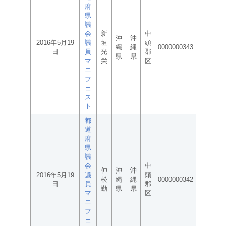
府
県
議
会
新
中
沖
沖
2016年5月19
議
垣
頭
縄
縄
0000000343
日
員
光
郡
県
県
マ
栄
区
ニ
フ
ェ
ス
ト
都
道
府
県
議
会
中
仲
沖
沖
2016年5月19
議
頭
松
縄
縄
0000000342
日
員
郡
勤
県
県
マ
区
ニ
フ
ェ