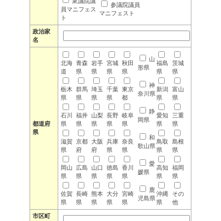
衆議院議
参議院議員
員マニフェス
マニフェスト
ト
政治家
名
山
北海
青森
岩手
宮城
秋田
福島
茨城
形県
道
県
県
県
県
県
県
神
栃木
群馬
埼玉
千葉
東京
新潟
富山
奈川県
県
県
県
県
都
県
県
静
石川
福井
山梨
長野
岐阜
愛知
三重
岡県
都道府
県
県
県
県
県
県
県
県
和
滋賀
京都
大阪
兵庫
奈良
鳥取
島根
歌山県
県
府
府
県
県
県
県
愛
岡山
広島
山口
徳島
香川
高知
福岡
媛県
県
県
県
県
県
県
県
鹿
佐賀
長崎
熊本
大分
宮崎
沖縄
その
児島県
県
県
県
県
県
県
他
市区町