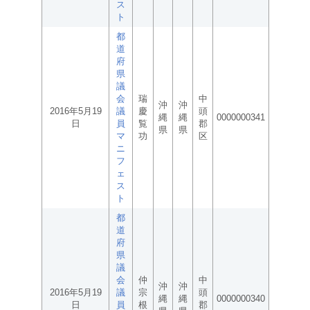
ス
ト
都
道
府
県
議
会
瑞
中
沖
沖
2016年5月19
議
慶
頭
縄
縄
0000000341
日
員
覧
郡
県
県
マ
功
区
ニ
フ
ェ
ス
ト
都
道
府
県
議
会
仲
中
沖
沖
2016年5月19
議
宗
頭
縄
縄
0000000340
日
員
根
郡