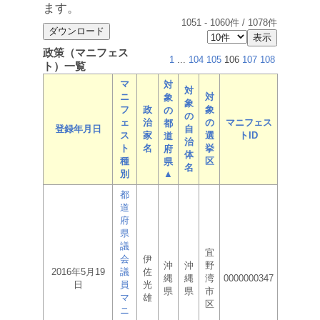
ます。
1051
-
1060
件 /
1078
件
政策（マニフェス
1
...
104
105
106
107
108
ト）一覧
マ
対
対
ニ
対
象
象
フ
政
象
の
の
ェ
治
の
マニフェス
都
登録年月日
自
ス
家
選
トID
道
治
ト
名
挙
府
体
種
区
県
名
別
▲
都
道
府
県
議
宜
会
伊
沖
沖
野
2016年5月19
議
佐
縄
縄
湾
0000000347
日
員
光
県
県
市
マ
雄
区
ニ