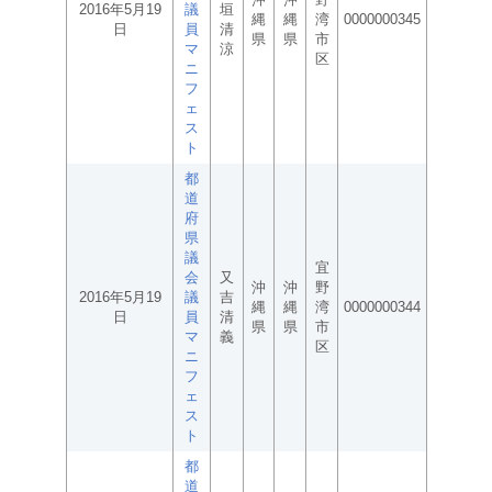
2016年5月19
議
垣
縄
縄
湾
0000000345
日
員
清
県
県
市
マ
涼
区
ニ
フ
ェ
ス
ト
都
道
府
県
議
宜
会
又
沖
沖
野
2016年5月19
議
吉
縄
縄
湾
0000000344
日
員
清
県
県
市
マ
義
区
ニ
フ
ェ
ス
ト
都
道