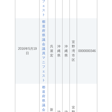
フ
ェ
ス
ト
都
道
府
県
議
宜
会
呉
沖
沖
野
2016年5月19
議
屋
縄
縄
湾
0000000346
日
員
宏
県
県
市
マ
区
ニ
フ
ェ
ス
ト
都
道
府
県
議
宜
会
新
沖
沖
野