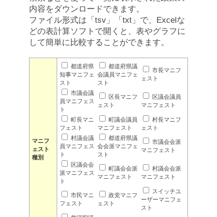
内容をダウンロードできます。
ファイル形式は「tsv」「txt」で、Excelな
どの表計算ソフトで開くと、表やグラフに
して簡単に比較することができます。
都道府県
都道府県議
市長マニフ
知事マニフェ
会議員マニフェ
ェスト
スト
スト
市議会議
区長マニフ
区議会議員
員マニフェス
ェスト
マニフェスト
ト
町長マニ
町議会議員
村長マニフ
フェスト
マニフェスト
ェスト
村議会議
都道府県議
マニフ
市議会会派
員マニフェス
会会派マニフェ
ェスト
マニフェスト
ト
スト
種別
区議会会
町議会会派
村議会会派
派マニフェス
マニフェスト
マニフェスト
ト
スイッチユ
市民マニ
政党マニフ
ーザーマニフェ
フェスト
ェスト
スト