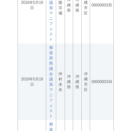
2016年5月19
議
陽
縄
縄
縄
0000000335
日
員
宗
市
県
県
マ
儀
区
ニ
フ
ェ
ス
ト
都
道
府
県
議
会
仲
沖
沖
沖
2016年5月19
議
村
縄
縄
縄
0000000334
日
員
未
市
県
県
マ
央
区
ニ
フ
ェ
ス
ト
都
道