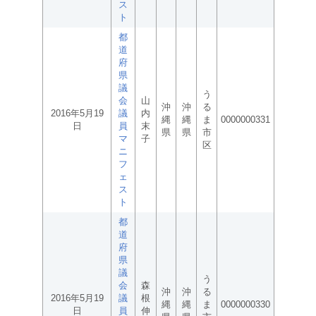
ス
ト
都
道
府
県
議
う
会
山
沖
沖
る
2016年5月19
議
内
縄
縄
ま
0000000331
日
員
末
県
県
市
マ
子
区
ニ
フ
ェ
ス
ト
都
道
府
県
議
う
会
森
沖
沖
る
2016年5月19
議
根
縄
縄
ま
0000000330
日
員
伸