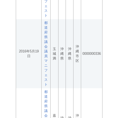
フ
ェ
ス
ト
都
道
府
県
議
会
沖
玉
沖
沖
2016年5月19
議
縄
城
縄
縄
0000000336
日
員
市
満
県
県
マ
区
ニ
フ
ェ
ス
ト
都
道
府
県
議
会
嘉
沖
沖
沖