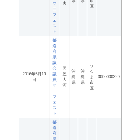
県
県
市
マ
夫
区
ニ
フ
ェ
ス
ト
都
道
府
県
議
う
会
照
沖
沖
る
2016年5月19
議
屋
縄
縄
ま
0000000329
日
員
大
県
県
市
マ
河
区
ニ
フ
ェ
ス
ト
都
道
府
県