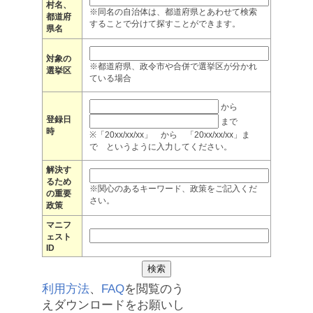
村名、
※同名の自治体は、都道府県とあわせて検索
都道府
することで分けて探すことができます。
県名
対象の
※都道府県、政令市や合併で選挙区が分かれ
選挙区
ている場合
から
登録日
まで
時
※「20xx/xx/xx」 から 「20xx/xx/xx」ま
で というように入力してください。
解決す
るため
※関心のあるキーワード、政策をご記入くだ
の重要
さい。
政策
マニフ
ェスト
ID
利用方法
、
FAQ
を閲覧のう
えダウンロードをお願いし