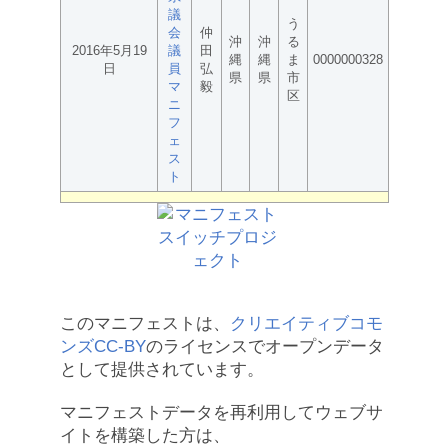
議
う
会
仲
沖
沖
る
2016年5月19
議
田
縄
縄
ま
0000000328
日
員
弘
県
県
市
マ
毅
区
ニ
フ
ェ
ス
ト
このマニフェストは、
クリエイティブコモ
ンズCC-BY
のライセンスでオープンデータ
として提供されています。
マニフェストデータを再利用してウェブサ
イトを構築した方は、