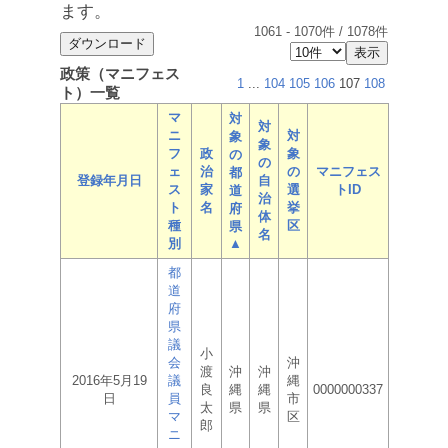
ます。
1061
-
1070
件 /
1078
件
政策（マニフェス
1
...
104
105
106
107
108
ト）一覧
マ
対
対
ニ
対
象
象
フ
政
象
の
の
ェ
治
の
マニフェス
都
登録年月日
自
ス
家
選
トID
道
治
ト
名
挙
府
体
種
区
県
名
別
▲
都
道
府
県
議
小
会
沖
渡
沖
沖
2016年5月19
議
縄
良
縄
縄
0000000337
日
員
市
太
県
県
マ
区
郎
ニ