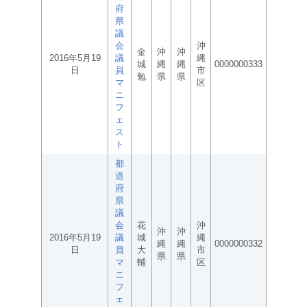
府
県
議
会
沖
金
沖
沖
2016年5月19
議
縄
城
縄
縄
0000000333
日
員
市
勉
県
県
マ
区
ニ
フ
ェ
ス
ト
都
道
府
県
議
会
花
沖
沖
沖
2016年5月19
議
城
縄
縄
縄
0000000332
日
員
大
市
県
県
マ
輔
区
ニ
フ
ェ