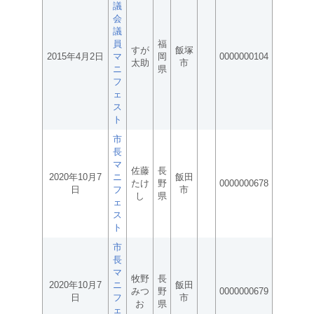
議
会
議
員
福
すが
飯塚
2015年4月2日
マ
岡
0000000104
太助
市
ニ
県
フ
ェ
ス
ト
市
長
マ
佐藤
長
2020年10月7
ニ
飯田
たけ
野
0000000678
日
フ
市
し
県
ェ
ス
ト
市
長
マ
牧野
長
2020年10月7
ニ
飯田
みつ
野
0000000679
日
フ
市
お
県
ェ