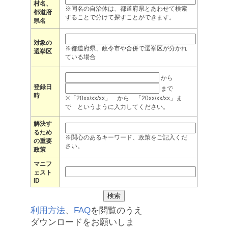
村名、
※同名の自治体は、都道府県とあわせて検索
都道府
することで分けて探すことができます。
県名
対象の
※都道府県、政令市や合併で選挙区が分かれ
選挙区
ている場合
から
登録日
まで
時
※「20xx/xx/xx」 から 「20xx/xx/xx」ま
で というように入力してください。
解決す
るため
※関心のあるキーワード、政策をご記入くだ
の重要
さい。
政策
マニフ
ェスト
ID
利用方法
、
FAQ
を閲覧のうえ
ダウンロードをお願いしま