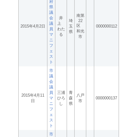
府
県
議
南第
会
井
埼
22
議
上
区
2015年4月2日
玉
0000000112
員
わた
和光
県
マ
る
市
ニ
フ
ェ
ス
ト
市
議
会
議
員
三浦
青
2015年4月11
八戸
マ
ひろ
森
0000000137
日
市
ニ
し
県
フ
ェ
ス
ト
市