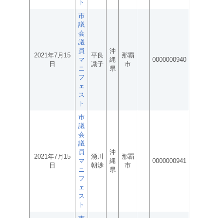
ト
市
議
会
議
員
沖
2021年7月15
平良
那覇
マ
縄
0000000940
日
識子
市
ニ
県
フ
ェ
ス
ト
市
議
会
議
員
沖
2021年7月15
湧川
那覇
マ
縄
0000000941
日
朝渉
市
ニ
県
フ
ェ
ス
ト