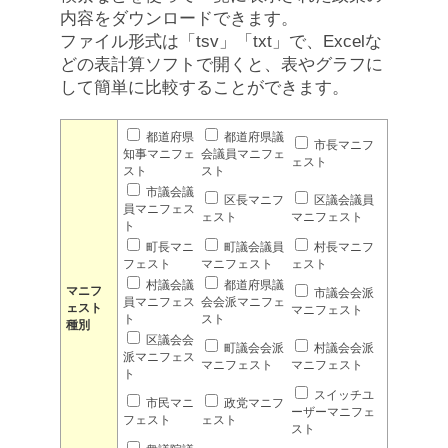
内容をダウンロードできます。
ファイル形式は「tsv」「txt」で、Excelな
どの表計算ソフトで開くと、表やグラフに
して簡単に比較することができます。
都道府県
都道府県議
市長マニフ
知事マニフェ
会議員マニフェ
ェスト
スト
スト
市議会議
区長マニフ
区議会議員
員マニフェス
ェスト
マニフェスト
ト
町長マニ
町議会議員
村長マニフ
フェスト
マニフェスト
ェスト
村議会議
都道府県議
マニフ
市議会会派
員マニフェス
会会派マニフェ
ェスト
マニフェスト
ト
スト
種別
区議会会
町議会会派
村議会会派
派マニフェス
マニフェスト
マニフェスト
ト
スイッチユ
市民マニ
政党マニフ
ーザーマニフェ
フェスト
ェスト
スト