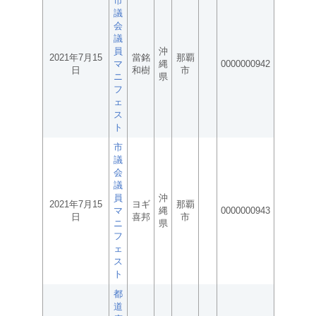
市
議
会
議
員
沖
2021年7月15
當銘
那覇
マ
縄
0000000942
日
和樹
市
ニ
県
フ
ェ
ス
ト
市
議
会
議
員
沖
2021年7月15
ヨギ
那覇
マ
縄
0000000943
日
喜邦
市
ニ
県
フ
ェ
ス
ト
都
道