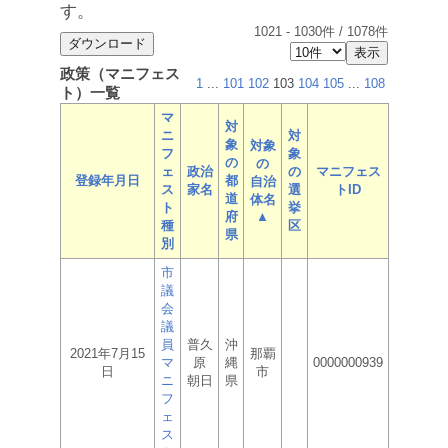
す。
1021
-
1030
件 /
1078
件
政策（マニフェス
1
...
101
102
103
104
105
...
108
ト）一覧
マ
対
ニ
対
象
対象
フ
象
の
の
ェ
政治
の
マニフェス
登録年月日
都
自治
ス
家名
選
トID
道
体名
ト
挙
府
▲
種
区
県
別
市
議
会
議
員
普久
沖
2021年7月15
那覇
マ
原
縄
0000000939
日
市
ニ
朝日
県
フ
ェ
ス