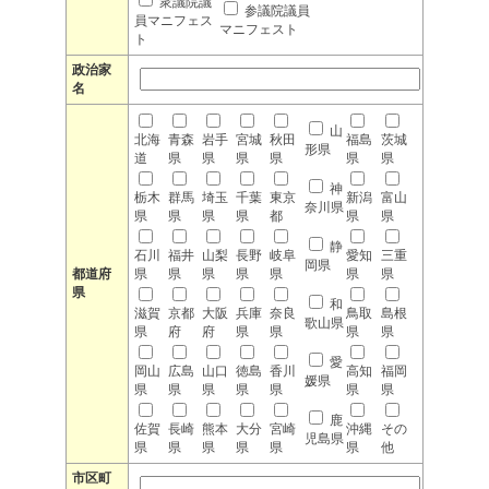
衆議院議
参議院議員
員マニフェス
マニフェスト
ト
政治家
名
山
北海
青森
岩手
宮城
秋田
福島
茨城
形県
道
県
県
県
県
県
県
神
栃木
群馬
埼玉
千葉
東京
新潟
富山
奈川県
県
県
県
県
都
県
県
静
石川
福井
山梨
長野
岐阜
愛知
三重
岡県
都道府
県
県
県
県
県
県
県
県
和
滋賀
京都
大阪
兵庫
奈良
鳥取
島根
歌山県
県
府
府
県
県
県
県
愛
岡山
広島
山口
徳島
香川
高知
福岡
媛県
県
県
県
県
県
県
県
鹿
佐賀
長崎
熊本
大分
宮崎
沖縄
その
児島県
県
県
県
県
県
県
他
市区町