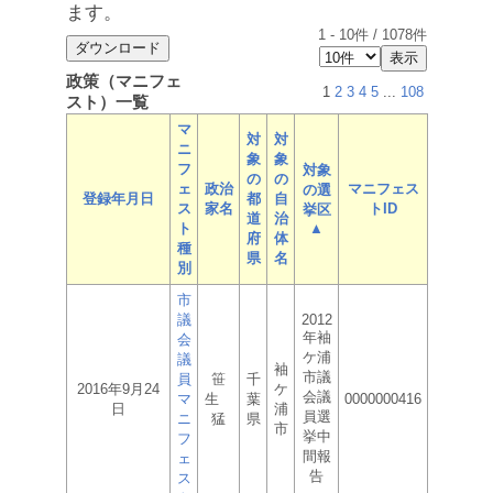
ます。
1
-
10
件 /
1078
件
政策（マニフェ
1
2
3
4
5
...
108
スト）一覧
マ
対
対
ニ
象
象
フ
対象
の
の
ェ
政治
マニフェス
の選
登録年月日
都
自
ス
家名
トID
挙区
道
治
ト
▲
府
体
種
県
名
別
市
議
2012
年袖
会
ケ浦
議
袖
市議
員
笹
千
2016年9月24
ケ
会議
マ
生
葉
0000000416
日
浦
員選
ニ
猛
県
市
挙中
フ
間報
ェ
告
ス