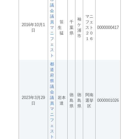
議
会
議
マニ
袖
員
笹
千
フェ
2016年10月1
ケ
マ
生
葉
スト
0000000417
日
浦
ニ
猛
県
２０
市
フ
１６
ェ
ス
ト
都
道
府
県
議
会
徳
徳
阿南
2023年3月29
議
岩本
島
島
選挙
0000001026
日
員
達
県
県
区
マ
ニ
フ
ェ
ス
ト