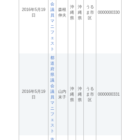
会
沖
沖
うる
2016年5月19
議
森根
縄
縄
ま市
0000000330
日
員
伸夫
県
県
区
マ
ニ
フ
ェ
ス
ト
都
道
府
県
議
会
沖
沖
うる
2016年5月19
議
山内
縄
縄
ま市
0000000331
日
員
末子
県
県
区
マ
ニ
フ
ェ
ス
ト
市