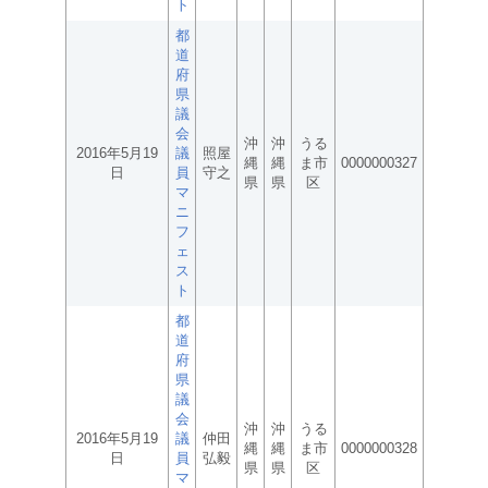
ト
都
道
府
県
議
会
沖
沖
うる
2016年5月19
議
照屋
縄
縄
ま市
0000000327
日
員
守之
県
県
区
マ
ニ
フ
ェ
ス
ト
都
道
府
県
議
会
沖
沖
うる
2016年5月19
議
仲田
縄
縄
ま市
0000000328
日
員
弘毅
県
県
区
マ