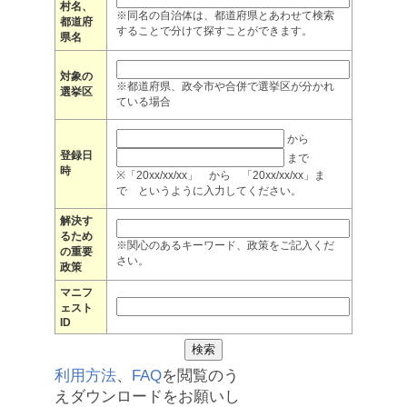
村名、
※同名の自治体は、都道府県とあわせて検索
都道府
することで分けて探すことができます。
県名
対象の
※都道府県、政令市や合併で選挙区が分かれ
選挙区
ている場合
から
登録日
まで
時
※「20xx/xx/xx」 から 「20xx/xx/xx」ま
で というように入力してください。
解決す
るため
※関心のあるキーワード、政策をご記入くだ
の重要
さい。
政策
マニフ
ェスト
ID
利用方法
、
FAQ
を閲覧のう
えダウンロードをお願いし