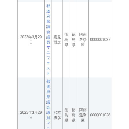
都
道
府
県
議
会
徳
徳
阿南
2023年3月29
議
嘉見
島
島
選挙
0000001027
日
員
博之
県
県
区
マ
ニ
フ
ェ
ス
ト
都
道
府
県
議
会
徳
徳
阿南
2023年3月29
議
沢本
島
島
選挙
0000001028
日
員
勝彦
県
県
区
マ
ニ