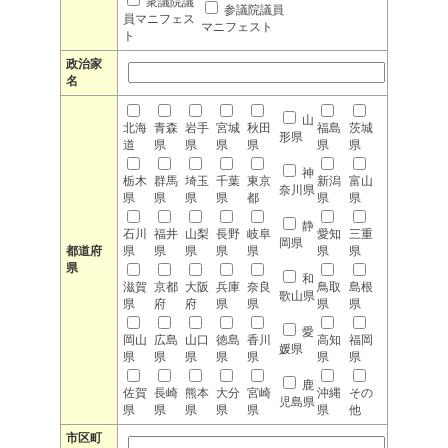
衆議院議
参議院議員
員マニフェス
マニフェスト
ト
政治家
名
山
北海
青森
岩手
宮城
秋田
福島
茨城
形県
道
県
県
県
県
県
県
神
栃木
群馬
埼玉
千葉
東京
新潟
富山
奈川県
県
県
県
県
都
県
県
静
石川
福井
山梨
長野
岐阜
愛知
三重
岡県
都道府
県
県
県
県
県
県
県
県
和
滋賀
京都
大阪
兵庫
奈良
鳥取
島根
歌山県
県
府
府
県
県
県
県
愛
岡山
広島
山口
徳島
香川
高知
福岡
媛県
県
県
県
県
県
県
県
鹿
佐賀
長崎
熊本
大分
宮崎
沖縄
その
児島県
県
県
県
県
県
県
他
市区町