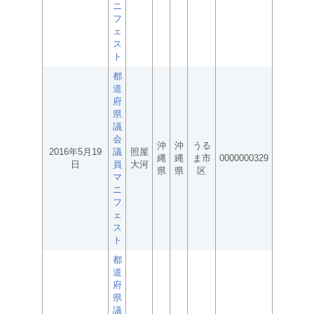
ニ
フ
ェ
ス
ト
都
道
府
県
議
会
沖
沖
うる
2016年5月19
議
照屋
縄
縄
ま市
0000000329
日
員
大河
県
県
区
マ
ニ
フ
ェ
ス
ト
都
道
府
県
議