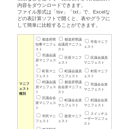
内容をダウンロードできます。
ファイル形式は「tsv」「txt」で、Excelな
どの表計算ソフトで開くと、表やグラフに
して簡単に比較することができます。
都道府県
都道府県議
市長マニフ
知事マニフェ
会議員マニフェ
ェスト
スト
スト
市議会議
区長マニフ
区議会議員
員マニフェス
ェスト
マニフェスト
ト
町長マニ
町議会議員
村長マニフ
フェスト
マニフェスト
ェスト
村議会議
都道府県議
マニフ
市議会会派
員マニフェス
会会派マニフェ
ェスト
マニフェスト
ト
スト
種別
区議会会
町議会会派
村議会会派
派マニフェス
マニフェスト
マニフェスト
ト
スイッチユ
市民マニ
政党マニフ
ーザーマニフェ
フェスト
ェスト
スト