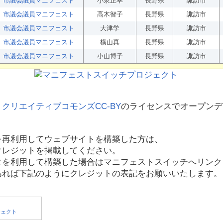
市議会議員マニフェスト
小泉正幸
長野県
諏訪市
市議会議員マニフェスト
高木智子
長野県
諏訪市
市議会議員マニフェスト
大津学
長野県
諏訪市
市議会議員マニフェスト
横山真
長野県
諏訪市
市議会議員マニフェスト
小山博子
長野県
諏訪市
、
クリエイティブコモンズCC-BY
のライセンスでオープンデ
を再利用してウェブサイトを構築した方は、
クレジットを掲載してください。
タを利用して構築した場合はマニフェストスイッチへリンク
あれば下記のようにクレジットの表記をお願いいたします。