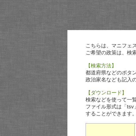
こちらは、マニフェ
ご希望の政策は、検
【検索方法】
都道府県などのボタ
政治家名なども記入
【ダウンロード】
検索などを使って一
ファイル形式は「tsv
することができます