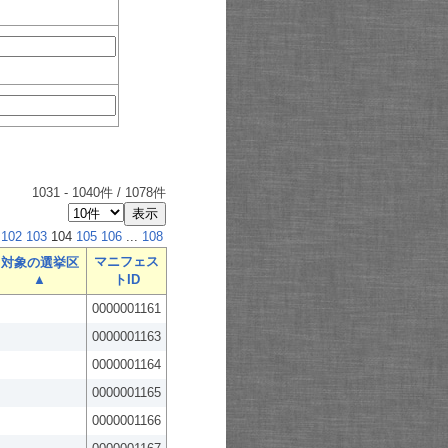
1031
-
1040
件 /
1078
件
102
103
104
105
106
...
108
マニフェス
対象の選挙区
▲
トID
0000001161
0000001163
0000001164
0000001165
0000001166