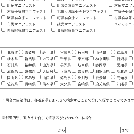
町長マニフェスト
町議会議員マニフェスト
村長マニフ
村議会議員マニフェスト
都道府県議会会派マニフェスト
市議会会派
区議会会派マニフェスト
町議会会派マニフェスト
村議会会派
市民マニフェスト
政党マニフェスト
スイッチユ
衆議院議員マニフェスト
参議院議員マニフェスト
北海道
青森県
岩手県
宮城県
秋田県
山形県
福島県
栃木県
群馬県
埼玉県
千葉県
東京都
神奈川県
新潟県
石川県
福井県
山梨県
長野県
岐阜県
静岡県
愛知県
滋賀県
京都府
大阪府
兵庫県
奈良県
和歌山県
鳥取県
岡山県
広島県
山口県
徳島県
香川県
愛媛県
高知県
佐賀県
長崎県
熊本県
大分県
宮崎県
鹿児島県
沖縄県
※同名の自治体は、都道府県とあわせて検索することで分けて探すことができま
※都道府県、政令市や合併で選挙区が分かれている場合
から
まで