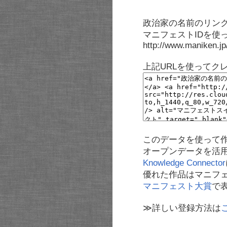
政治家の名前のリンク
マニフェストIDを使
http://www.maniken.j
上記URLを使ってク
このデータを使って
オープンデータを活
Knowledge Connector
優れた作品はマニフ
マニフェスト大賞
で
≫詳しい登録方法は