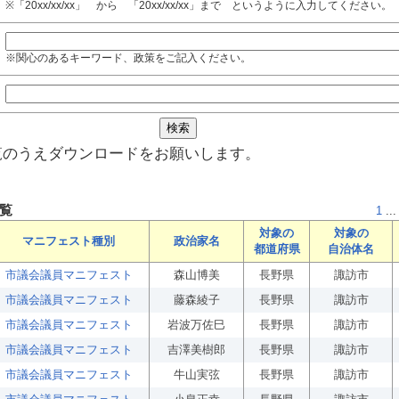
※「20xx/xx/xx」 から 「20xx/xx/xx」まで というように入力してください。
※関心のあるキーワード、政策をご記入ください。
覧のうえダウンロードをお願いします。
覧
1
...
対象の
対象の
マニフェスト種別
政治家名
都道府県
自治体名
市議会議員マニフェスト
森山博美
長野県
諏訪市
市議会議員マニフェスト
藤森綾子
長野県
諏訪市
市議会議員マニフェスト
岩波万佐巳
長野県
諏訪市
市議会議員マニフェスト
吉澤美樹郎
長野県
諏訪市
市議会議員マニフェスト
牛山実弦
長野県
諏訪市