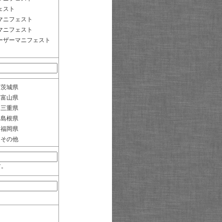
ェスト
マニフェスト
マニフェスト
ーザーマニフェスト
茨城県
富山県
三重県
島根県
福岡県
その他
す。