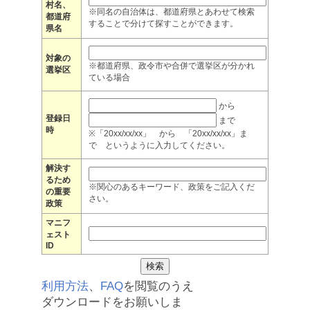
村名、
※同名の自治体は、都道府県とあわせて検索
都道府
することで分けて探すことができます。
県名
対象の
※都道府県、政令市や合併で選挙区が分かれ
選挙区
ている場合
から
登録日
まで
時
※「20xx/xx/xx」 から 「20xx/xx/xx」ま
で というように入力してください。
解決す
るため
※関心のあるキーワード、政策をご記入くだ
の重要
さい。
政策
マニフ
ェスト
ID
利用方法
、
FAQ
を閲覧のうえ
ダウンロードをお願いしま