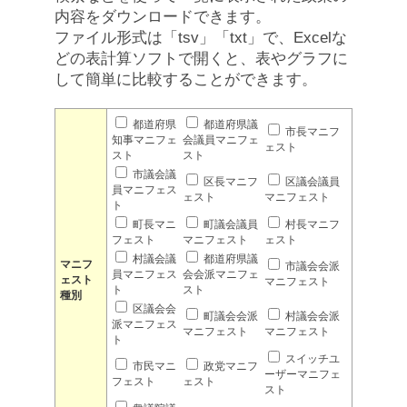
内容をダウンロードできます。
ファイル形式は「tsv」「txt」で、Excelな
どの表計算ソフトで開くと、表やグラフに
して簡単に比較することができます。
都道府県
都道府県議
市長マニフ
知事マニフェ
会議員マニフェ
ェスト
スト
スト
市議会議
区長マニフ
区議会議員
員マニフェス
ェスト
マニフェスト
ト
町長マニ
町議会議員
村長マニフ
フェスト
マニフェスト
ェスト
村議会議
都道府県議
マニフ
市議会会派
員マニフェス
会会派マニフェ
ェスト
マニフェスト
ト
スト
種別
区議会会
町議会会派
村議会会派
派マニフェス
マニフェスト
マニフェスト
ト
スイッチユ
市民マニ
政党マニフ
ーザーマニフェ
フェスト
ェスト
スト