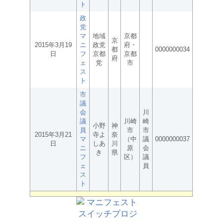
ト
政
党
マ
地域
京都
京
2015年3月19
ニ
政党
府・
都
0000000034
日
フ
京都
京都
府
ェ
党
市
ス
ト
市
議
会
川
議
川崎
崎
小野
神
員
市
市
2015年3月21
寺よ
奈
マ
（中
議
0000000037
日
しあ
川
ニ
原
会
き
県
フ
区）
議
ェ
員
ス
ト