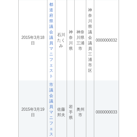
都
道
神
府
奈
県
川
議
県
会
神
神奈
議
石川
2015年3月18
議
奈
川県
会
たく
0000000032
日
員
川
三浦
議
み
マ
県
市
員
ニ
三
フ
浦
ェ
市
ス
区
ト
市
議
会
議
員
岩
2015年3月19
佐藤
奥州
マ
手
0000000033
日
邦夫
市
ニ
県
フ
ェ
ス