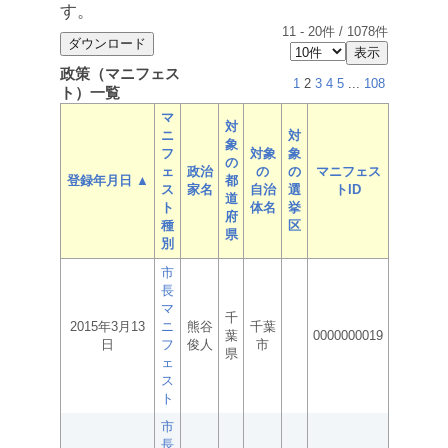
す。
11
-
20
件 /
1078
件
政策（マニフェス
1
2
3
4
5
...
108
ト）一覧
マ
対
ニ
対
象
フ
対象
象
の
ェ
政治
の
の
マニフェス
登録年月日 ▲
都
ス
家名
自治
選
トID
道
ト
体名
挙
府
種
区
県
別
市
長
マ
千
2015年3月13
ニ
熊谷
千葉
葉
0000000019
日
フ
俊人
市
県
ェ
ス
ト
市
長