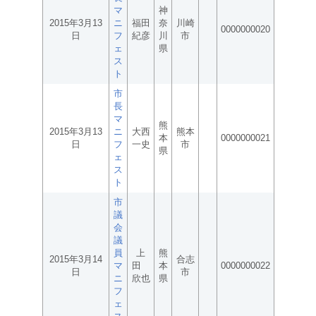
マ
神
2015年3月13
ニ
福田
奈
川崎
0000000020
日
フ
紀彦
川
市
ェ
県
ス
ト
市
長
マ
熊
2015年3月13
ニ
大西
熊本
本
0000000021
日
フ
一史
市
県
ェ
ス
ト
市
議
会
議
員
上
熊
2015年3月14
合志
マ
田
本
0000000022
日
市
ニ
欣也
県
フ
ェ