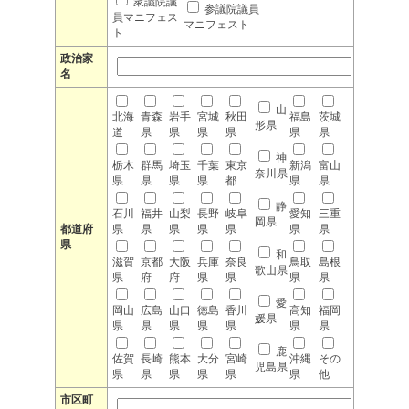
衆議院議
参議院議員
員マニフェス
マニフェスト
ト
政治家
名
山
北海
青森
岩手
宮城
秋田
福島
茨城
形県
道
県
県
県
県
県
県
神
栃木
群馬
埼玉
千葉
東京
新潟
富山
奈川県
県
県
県
県
都
県
県
静
石川
福井
山梨
長野
岐阜
愛知
三重
岡県
都道府
県
県
県
県
県
県
県
県
和
滋賀
京都
大阪
兵庫
奈良
鳥取
島根
歌山県
県
府
府
県
県
県
県
愛
岡山
広島
山口
徳島
香川
高知
福岡
媛県
県
県
県
県
県
県
県
鹿
佐賀
長崎
熊本
大分
宮崎
沖縄
その
児島県
県
県
県
県
県
県
他
市区町