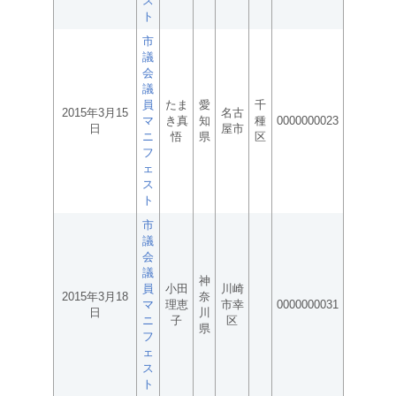
ス
ト
市
議
会
議
員
たま
愛
千
2015年3月15
名古
マ
き真
知
種
0000000023
日
屋市
ニ
悟
県
区
フ
ェ
ス
ト
市
議
会
議
神
員
小田
川崎
2015年3月18
奈
マ
理恵
市幸
0000000031
日
川
ニ
子
区
県
フ
ェ
ス
ト