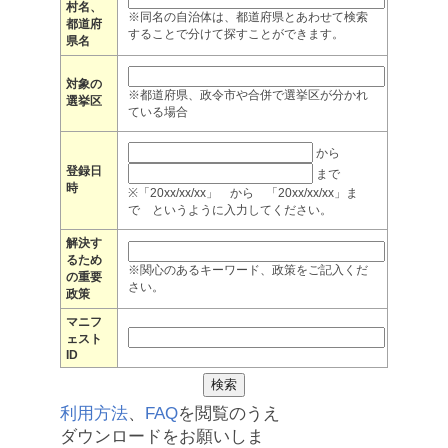
村名、
※同名の自治体は、都道府県とあわせて検索
都道府
することで分けて探すことができます。
県名
対象の
※都道府県、政令市や合併で選挙区が分かれ
選挙区
ている場合
から
登録日
まで
時
※「20xx/xx/xx」 から 「20xx/xx/xx」ま
で というように入力してください。
解決す
るため
※関心のあるキーワード、政策をご記入くだ
の重要
さい。
政策
マニフ
ェスト
ID
利用方法
、
FAQ
を閲覧のうえ
ダウンロードをお願いしま