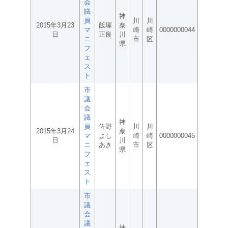
会
議
神
員
川
川
2015年3月23
飯塚
奈
マ
崎
崎
0000000044
日
正良
川
ニ
市
区
県
フ
ェ
ス
ト
市
議
会
議
神
員
佐野
川
川
2015年3月24
奈
マ
よし
崎
崎
0000000045
日
川
ニ
あき
市
区
県
フ
ェ
ス
ト
市
議
会
議
神