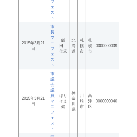
フ
ェ
ス
ト
市
長
マ
飯
北
札
札
2015年3月21
ニ
田
海
幌
幌
0000000039
日
フ
佳宏
道
市
市
ェ
ス
ト
市
議
会
議
神
員
ほり
川
高
2015年3月21
奈
マ
ぞえ
崎
津
0000000040
日
川
ニ
健
市
区
県
フ
ェ
ス
ト