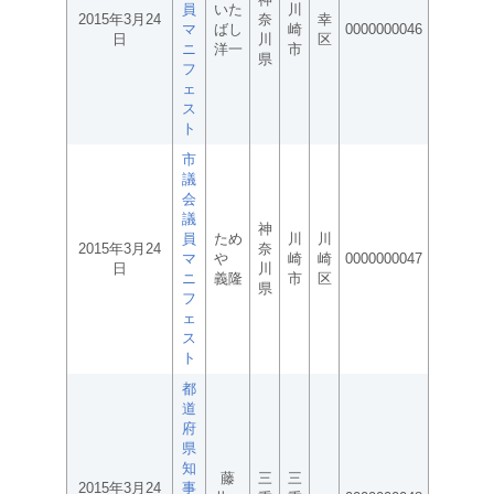
員
いた
川
2015年3月24
奈
幸
マ
ばし
崎
0000000046
日
川
区
ニ
洋一
市
県
フ
ェ
ス
ト
市
議
会
議
神
員
ため
川
川
2015年3月24
奈
マ
や
崎
崎
0000000047
日
川
ニ
義隆
市
区
県
フ
ェ
ス
ト
都
道
府
県
知
藤
三
三
2015年3月24
事