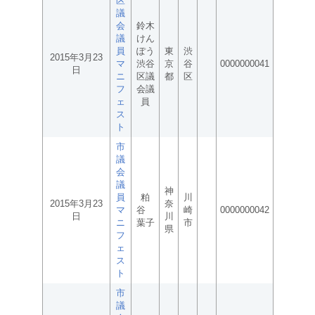
区
議
会
鈴木
議
けん
員
ぽう
東
渋
2015年3月23
マ
渋谷
京
谷
0000000041
日
ニ
区議
都
区
フ
会議
ェ
員
ス
ト
市
議
会
議
神
員
粕
川
2015年3月23
奈
マ
谷
崎
0000000042
日
川
ニ
葉子
市
県
フ
ェ
ス
ト
市
議