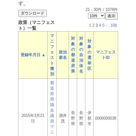
す。
21
-
30
件 /
1078
件
政策（マニフェス
1
2
3
4
5
...
108
ト）一覧
マ
対
対
ニ
対
象
象
フ
象
の
の
ェ
政治
の
マニフェス
登録年月日 ▲
都
自
ス
家名
選
トID
道
治
ト
挙
府
体
種
区
県
名
別
都
道
府
県
議
会
長
長
伊
2015年3月21
議
酒井
野
野
那
0000000038
日
員
茂
県
県
市
マ
ニ