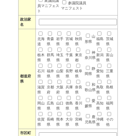
衆議院議
参議院議員
員マニフェス
マニフェスト
ト
政治家
名
山
北海
青森
岩手
宮城
秋田
福島
茨城
形県
道
県
県
県
県
県
県
神
栃木
群馬
埼玉
千葉
東京
新潟
富山
奈川県
県
県
県
県
都
県
県
静
石川
福井
山梨
長野
岐阜
愛知
三重
岡県
都道府
県
県
県
県
県
県
県
県
和
滋賀
京都
大阪
兵庫
奈良
鳥取
島根
歌山県
県
府
府
県
県
県
県
愛
岡山
広島
山口
徳島
香川
高知
福岡
媛県
県
県
県
県
県
県
県
鹿
佐賀
長崎
熊本
大分
宮崎
沖縄
その
児島県
県
県
県
県
県
県
他
市区町