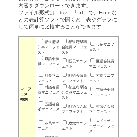
内容をダウンロードできます。
ファイル形式は「tsv」「txt」で、Excelな
どの表計算ソフトで開くと、表やグラフに
して簡単に比較することができます。
都道府県
都道府県議
市長マニフ
知事マニフェ
会議員マニフェ
ェスト
スト
スト
市議会議
区長マニフ
区議会議員
員マニフェス
ェスト
マニフェスト
ト
町長マニ
町議会議員
村長マニフ
フェスト
マニフェスト
ェスト
村議会議
都道府県議
マニフ
市議会会派
員マニフェス
会会派マニフェ
ェスト
マニフェスト
ト
スト
種別
区議会会
町議会会派
村議会会派
派マニフェス
マニフェスト
マニフェスト
ト
スイッチユ
市民マニ
政党マニフ
ーザーマニフェ
フェスト
ェスト
スト