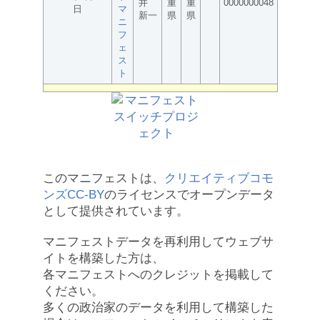
井
重
重
0000000048
日
マ
新一
県
県
ニ
フ
ェ
ス
ト
このマニフェストは、
クリエイティブコモ
ンズCC-BY
のライセンスでオープンデータ
として提供されています。
マニフェストデータを再利用してウェブサ
イトを構築した方は、
各マニフェストへのクレジットを掲載して
ください。
多くの政治家のデータを利用して構築した