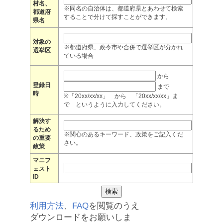
村名、
※同名の自治体は、都道府県とあわせて検索
都道府
することで分けて探すことができます。
県名
対象の
※都道府県、政令市や合併で選挙区が分かれ
選挙区
ている場合
から
登録日
まで
時
※「20xx/xx/xx」 から 「20xx/xx/xx」ま
で というように入力してください。
解決す
るため
※関心のあるキーワード、政策をご記入くだ
の重要
さい。
政策
マニフ
ェスト
ID
利用方法
、
FAQ
を閲覧のうえ
ダウンロードをお願いしま