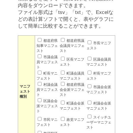
内容をダウンロードできます。
ファイル形式は「tsv」「txt」で、Excelな
どの表計算ソフトで開くと、表やグラフに
して簡単に比較することができます。
都道府県
都道府県議
市長マニフ
知事マニフェ
会議員マニフェ
ェスト
スト
スト
市議会議
区長マニフ
区議会議員
員マニフェス
ェスト
マニフェスト
ト
町長マニ
町議会議員
村長マニフ
フェスト
マニフェスト
ェスト
村議会議
都道府県議
マニフ
市議会会派
員マニフェス
会会派マニフェ
ェスト
マニフェスト
ト
スト
種別
区議会会
町議会会派
村議会会派
派マニフェス
マニフェスト
マニフェスト
ト
スイッチユ
市民マニ
政党マニフ
ーザーマニフェ
フェスト
ェスト
スト