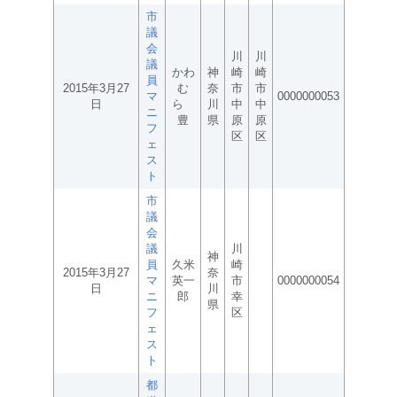
市
議
会
川
川
議
かわ
神
崎
崎
員
2015年3月27
む
奈
市
市
マ
0000000053
日
ら
川
中
中
ニ
豊
県
原
原
フ
区
区
ェ
ス
ト
市
議
会
議
川
神
員
久米
崎
2015年3月27
奈
マ
英一
市
0000000054
日
川
ニ
郎
幸
県
フ
区
ェ
ス
ト
都