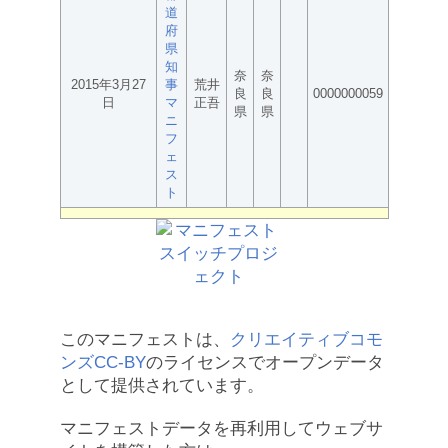
道
府
県
知
奈
奈
2015年3月27
事
荒井
良
良
0000000059
日
マ
正吾
県
県
ニ
フ
ェ
ス
ト
このマニフェストは、
クリエイティブコモ
ンズCC-BY
のライセンスでオープンデータ
として提供されています。
マニフェストデータを再利用してウェブサ