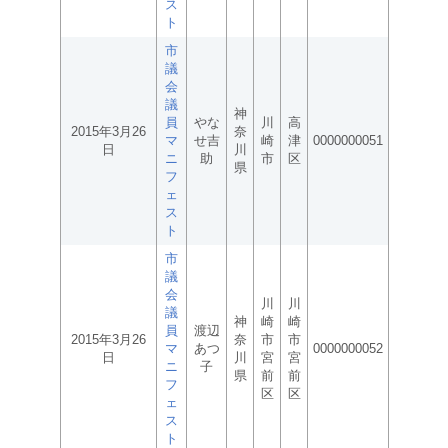
ス
ト
市
議
会
議
神
員
やな
川
高
2015年3月26
奈
マ
せ吉
崎
津
0000000051
日
川
ニ
助
市
区
県
フ
ェ
ス
ト
市
議
会
川
川
議
神
崎
崎
員
渡辺
2015年3月26
奈
市
市
マ
あつ
0000000052
日
川
宮
宮
ニ
子
県
前
前
フ
区
区
ェ
ス
ト