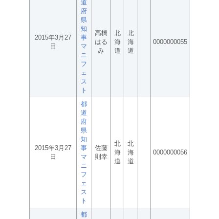
道
府
県
知
高橋
北
北
2015年3月27
事
はる
海
海
0000000055
日
マ
み
道
道
ニ
フ
ェ
ス
ト
都
道
府
県
知
北
北
2015年3月27
事
佐藤
海
海
0000000056
日
マ
則幸
道
道
ニ
フ
ェ
ス
ト
都