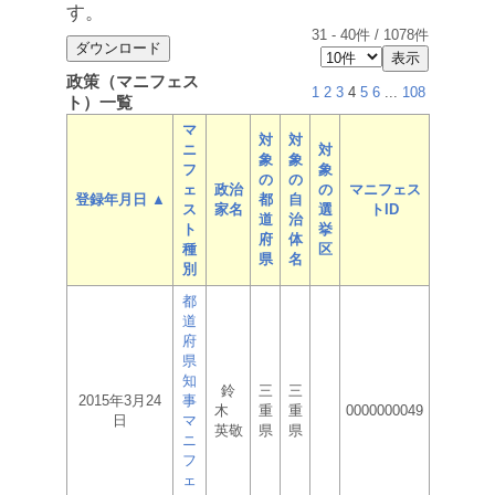
す。
31
-
40
件 /
1078
件
政策（マニフェス
1
2
3
4
5
6
...
108
ト）一覧
マ
対
対
ニ
対
象
象
フ
象
の
の
ェ
政治
の
マニフェス
登録年月日 ▲
都
自
ス
家名
選
トID
道
治
ト
挙
府
体
種
区
県
名
別
都
道
府
県
知
鈴
三
三
2015年3月24
事
木
重
重
0000000049
日
マ
英敬
県
県
ニ
フ
ェ