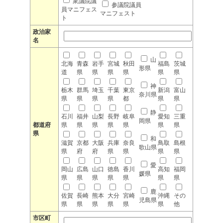
衆議院議
参議院議員
員マニフェス
マニフェスト
ト
政治家
名
山
北海
青森
岩手
宮城
秋田
福島
茨城
形県
道
県
県
県
県
県
県
神
栃木
群馬
埼玉
千葉
東京
新潟
富山
奈川県
県
県
県
県
都
県
県
静
石川
福井
山梨
長野
岐阜
愛知
三重
岡県
都道府
県
県
県
県
県
県
県
県
和
滋賀
京都
大阪
兵庫
奈良
鳥取
島根
歌山県
県
府
府
県
県
県
県
愛
岡山
広島
山口
徳島
香川
高知
福岡
媛県
県
県
県
県
県
県
県
鹿
佐賀
長崎
熊本
大分
宮崎
沖縄
その
児島県
県
県
県
県
県
県
他
市区町