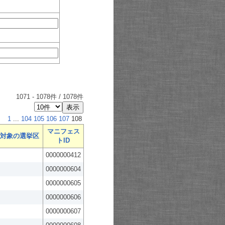
1071
-
1078
件 /
1078
件
1
...
104
105
106
107
108
マニフェス
対象の選挙区
トID
0000000412
0000000604
0000000605
0000000606
0000000607