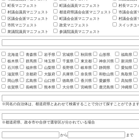
町長マニフェスト
町議会議員マニフェスト
村長マニフ
村議会議員マニフェスト
都道府県議会会派マニフェスト
市議会会派
区議会会派マニフェスト
町議会会派マニフェスト
村議会会派
市民マニフェスト
政党マニフェスト
スイッチユ
衆議院議員マニフェスト
参議院議員マニフェスト
北海道
青森県
岩手県
宮城県
秋田県
山形県
福島県
栃木県
群馬県
埼玉県
千葉県
東京都
神奈川県
新潟県
石川県
福井県
山梨県
長野県
岐阜県
静岡県
愛知県
滋賀県
京都府
大阪府
兵庫県
奈良県
和歌山県
鳥取県
岡山県
広島県
山口県
徳島県
香川県
愛媛県
高知県
佐賀県
長崎県
熊本県
大分県
宮崎県
鹿児島県
沖縄県
※同名の自治体は、都道府県とあわせて検索することで分けて探すことができま
※都道府県、政令市や合併で選挙区が分かれている場合
から
まで