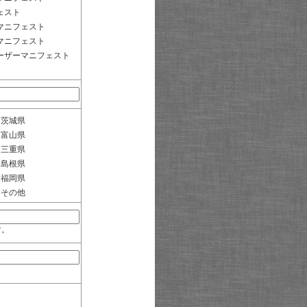
ェスト
マニフェスト
マニフェスト
ーザーマニフェスト
茨城県
富山県
三重県
島根県
福岡県
その他
す。