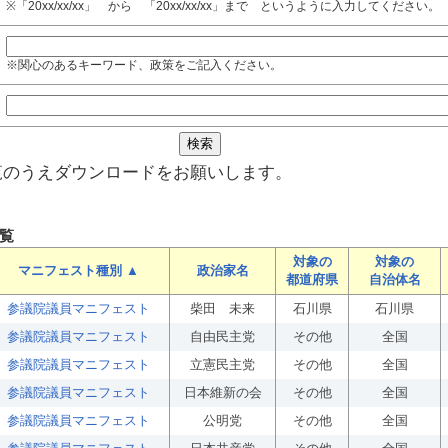
※「20xx/xx/xx」 から 「20xx/xx/xx」まで というように入力してください。
※関心のあるキーワード、政策をご記入ください。
覧のうえダウンロードをお願いします。
覧
対象の
対象の
マニフェスト種別 ▲
政治家名
都道府県
自治体名
参議院議員マニフェスト
柴田 未来
石川県
石川県
参議院議員マニフェスト
自由民主党
その他
全国
参議院議員マニフェスト
立憲民主党
その他
全国
参議院議員マニフェスト
日本維新の会
その他
全国
参議院議員マニフェスト
公明党
その他
全国