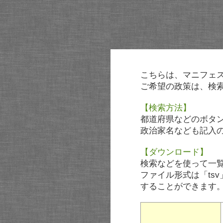
こちらは、マニフェ
ご希望の政策は、検
【検索方法】
都道府県などのボタ
政治家名なども記入
【ダウンロード】
検索などを使って一
ファイル形式は「tsv
することができます