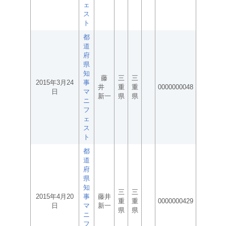
ェ
ス
ト
都
道
府
県
知
藤
三
三
2015年3月24
事
井
重
重
0000000048
日
マ
新一
県
県
ニ
フ
ェ
ス
ト
都
道
府
県
知
三
三
2015年4月20
事
藤井
重
重
0000000429
日
マ
新一
県
県
ニ
フ