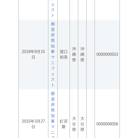
ェ
ス
ト
都
道
府
県
知
沖
沖
2018年9月15
事
渡口
縄
縄
0000000553
日
マ
初美
県
県
ニ
フ
ェ
ス
ト
都
道
府
県
知
大
大
2015年3月27
事
釘宮
分
分
0000000058
日
マ
磐
県
県
ニ
フ