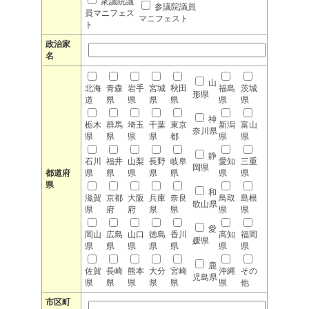
衆議院議
参議院議員
員マニフェス
マニフェスト
ト
政治家
名
山
北海
青森
岩手
宮城
秋田
福島
茨城
形県
道
県
県
県
県
県
県
神
栃木
群馬
埼玉
千葉
東京
新潟
富山
奈川県
県
県
県
県
都
県
県
静
石川
福井
山梨
長野
岐阜
愛知
三重
岡県
都道府
県
県
県
県
県
県
県
県
和
滋賀
京都
大阪
兵庫
奈良
鳥取
島根
歌山県
県
府
府
県
県
県
県
愛
岡山
広島
山口
徳島
香川
高知
福岡
媛県
県
県
県
県
県
県
県
鹿
佐賀
長崎
熊本
大分
宮崎
沖縄
その
児島県
県
県
県
県
県
県
他
市区町