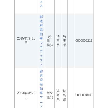
ェ
ス
ト
都
道
府
県
知
武
埼
埼
2015年7月23
事
田
玉
玉
0000000216
日
マ
信弘
県
県
ニ
フ
ェ
ス
ト
都
道
府
県
知
徳
徳
2023年3月22
事
飯泉
島
島
0000001008
日
マ
嘉門
県
県
ニ
フ