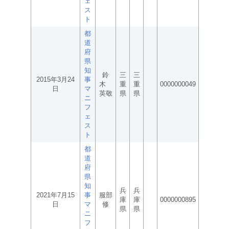
ェ
ス
ト
都
道
府
県
知
鈴
三
三
2015年3月24
事
木
重
重
0000000049
日
マ
英敬
県
県
ニ
フ
ェ
ス
ト
都
道
府
県
知
兵
兵
2021年7月15
事
服部
庫
庫
0000000895
日
マ
修
県
県
ニ
フ