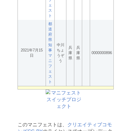
ェ
ス
ト
都
道
府
県
知
中川
兵
兵
2021年7月15
事
ちょ
庫
庫
0000000896
日
マ
うぞ
県
県
ニ
う
フ
ェ
ス
ト
このマニフェストは、
クリエイティブコモ