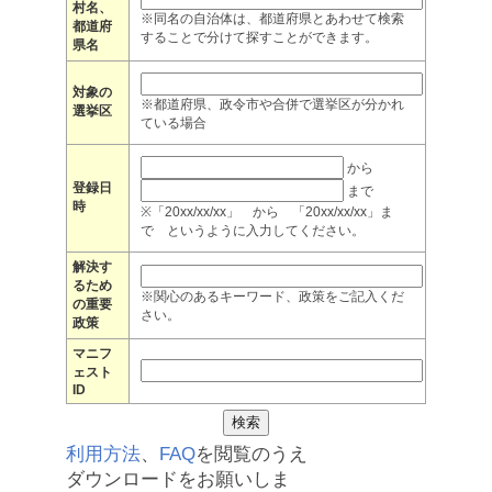
村名、
※同名の自治体は、都道府県とあわせて検索
都道府
することで分けて探すことができます。
県名
対象の
※都道府県、政令市や合併で選挙区が分かれ
選挙区
ている場合
から
登録日
まで
時
※「20xx/xx/xx」 から 「20xx/xx/xx」ま
で というように入力してください。
解決す
るため
※関心のあるキーワード、政策をご記入くだ
の重要
さい。
政策
マニフ
ェスト
ID
利用方法
、
FAQ
を閲覧のうえ
ダウンロードをお願いしま