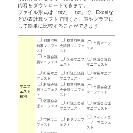
内容をダウンロードできます。
ファイル形式は「tsv」「txt」で、Excelな
どの表計算ソフトで開くと、表やグラフに
して簡単に比較することができます。
都道府県
都道府県議
市長マニフ
知事マニフェ
会議員マニフェ
ェスト
スト
スト
市議会議
区長マニフ
区議会議員
員マニフェス
ェスト
マニフェスト
ト
町長マニ
町議会議員
村長マニフ
フェスト
マニフェスト
ェスト
村議会議
都道府県議
マニフ
市議会会派
員マニフェス
会会派マニフェ
ェスト
マニフェスト
ト
スト
種別
区議会会
町議会会派
村議会会派
派マニフェス
マニフェスト
マニフェスト
ト
スイッチユ
市民マニ
政党マニフ
ーザーマニフェ
フェスト
ェスト
スト