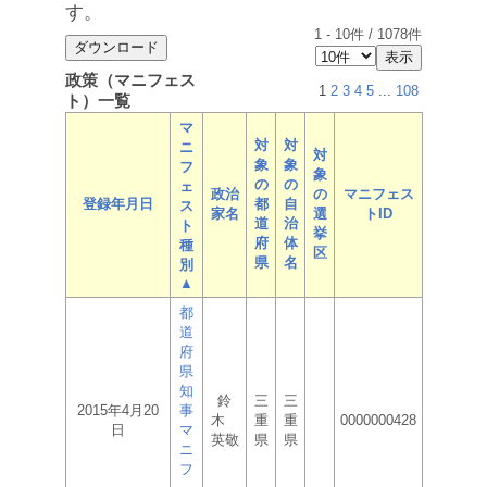
す。
1
-
10
件 /
1078
件
政策（マニフェス
1
2
3
4
5
...
108
ト）一覧
マ
対
対
ニ
対
象
象
フ
象
の
の
ェ
政治
の
マニフェス
登録年月日
都
自
ス
家名
選
トID
道
治
ト
挙
府
体
種
区
県
名
別
▲
都
道
府
県
知
鈴
三
三
2015年4月20
事
木
重
重
0000000428
日
マ
英敬
県
県
ニ
フ