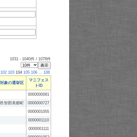
1031
-
1040
件 /
1078
件
102
103
104
105
106
...
108
マニフェス
対象の選挙区
トID
0000000081
邑智郡美郷町
0000000727
0000001055
0000001110
0000001111