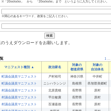
※「20xx/xx/xx」 から 「20xx/xx/xx」まで というように入力してください。
※関心のあるキーワード、政策をご記入ください。
覧のうえダウンロードをお願いします。
覧
1
...
対象の
対象の
マニフェスト種別 ▲
政治家名
都道府県
自治体名
町議会議員マニフェスト
戸村裕司
神奈川県
中井町
町議会議員マニフェスト
ニシハラシンジ
島根県
邑智郡美郷町
村議会議員マニフェスト
北原貴穂
長野県
原村
村議会議員マニフェスト
平出敏廣
長野県
原村
村議会議員マニフェスト
百瀬嘉徳
長野県
原村