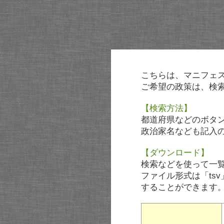
こちらは、マニフェ
ご希望の政策は、検
【検索方法】
都道府県などのボタ
政治家名なども記入
【ダウンロード】
検索などを使って一
ファイル形式は「tsv
することができます