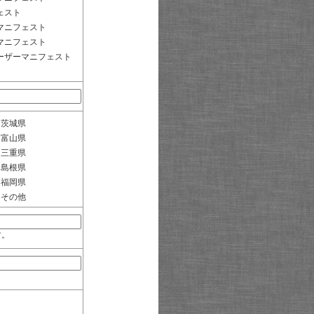
ェスト
マニフェスト
マニフェスト
ーザーマニフェスト
茨城県
富山県
三重県
島根県
福岡県
その他
す。