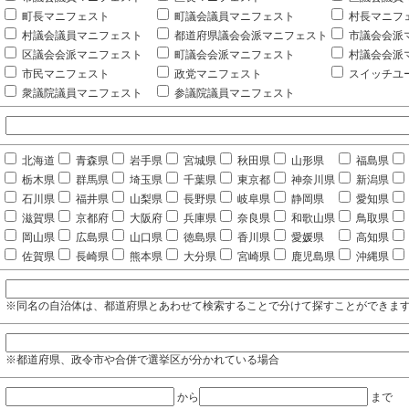
町長マニフェスト
町議会議員マニフェスト
村長マニフ
村議会議員マニフェスト
都道府県議会会派マニフェスト
市議会会派
区議会会派マニフェスト
町議会会派マニフェスト
村議会会派
市民マニフェスト
政党マニフェスト
スイッチユ
衆議院議員マニフェスト
参議院議員マニフェスト
北海道
青森県
岩手県
宮城県
秋田県
山形県
福島県
栃木県
群馬県
埼玉県
千葉県
東京都
神奈川県
新潟県
石川県
福井県
山梨県
長野県
岐阜県
静岡県
愛知県
滋賀県
京都府
大阪府
兵庫県
奈良県
和歌山県
鳥取県
岡山県
広島県
山口県
徳島県
香川県
愛媛県
高知県
佐賀県
長崎県
熊本県
大分県
宮崎県
鹿児島県
沖縄県
※同名の自治体は、都道府県とあわせて検索することで分けて探すことができま
※都道府県、政令市や合併で選挙区が分かれている場合
から
まで