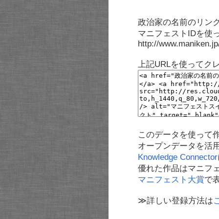
政治家の名前のリンク
マニフェストIDを使
http://www.maniken.j
上記URLを使ってク
このデータを使って
オープンデータを活
Knowledge Connector
優れた作品はマニフ
マニフェスト大賞
で
≫詳しい登録方法は