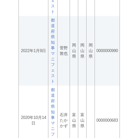
ェ
ス
ト
都
道
府
県
知
岡
岡
岡
事
菅野
2022年1月9日
山
山
山
0000000990
マ
敦也
県
県
県
ニ
フ
ェ
ス
ト
都
道
府
県
知
石井
富
富
2020年10月14
事
たか
山
山
0000000683
日
マ
かず
県
県
ニ
フ