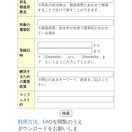
村名、
※同名の自治体は、都道府県とあわせて検索
都道府
することで分けて探すことができます。
県名
対象の
※都道府県、政令市や合併で選挙区が分かれ
選挙区
ている場合
から
登録日
まで
時
※「20xx/xx/xx」 から 「20xx/xx/xx」ま
で というように入力してください。
解決す
るため
※関心のあるキーワード、政策をご記入くだ
の重要
さい。
政策
マニフ
ェスト
ID
利用方法
、
FAQ
を閲覧のうえ
ダウンロードをお願いしま