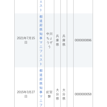
ェ
ス
ト
都
道
府
県
知
中川
兵
兵
2021年7月15
事
ちょ
庫
庫
0000000896
日
マ
うぞ
県
県
ニ
う
フ
ェ
ス
ト
都
道
府
県
知
大
大
2015年3月27
事
釘宮
分
分
0000000058
日
マ
磐
県
県
ニ
フ