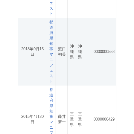
ェ
ス
ト
都
道
府
県
知
沖
沖
2018年9月15
事
渡口
縄
縄
0000000553
日
マ
初美
県
県
ニ
フ
ェ
ス
ト
都
道
府
県
知
三
三
2015年4月20
事
藤井
重
重
0000000429
日
マ
新一
県
県
ニ
フ