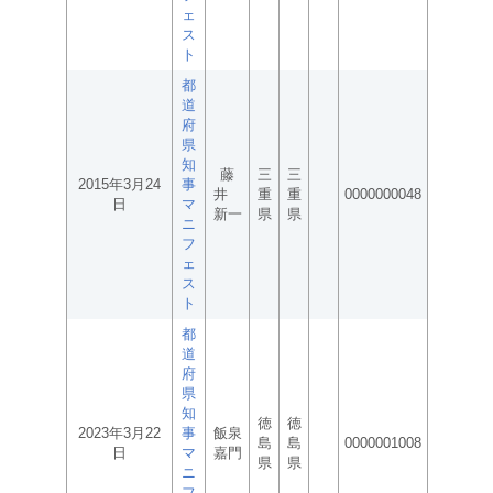
ェ
ス
ト
都
道
府
県
知
藤
三
三
2015年3月24
事
井
重
重
0000000048
日
マ
新一
県
県
ニ
フ
ェ
ス
ト
都
道
府
県
知
徳
徳
2023年3月22
事
飯泉
島
島
0000001008
日
マ
嘉門
県
県
ニ
フ