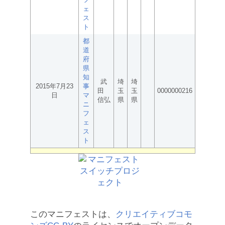
ェ
ス
ト
都
道
府
県
知
武
埼
埼
2015年7月23
事
田
玉
玉
0000000216
日
マ
信弘
県
県
ニ
フ
ェ
ス
ト
このマニフェストは、
クリエイティブコモ