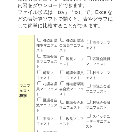
内容をダウンロードできます。
ファイル形式は「tsv」「txt」で、Excelな
どの表計算ソフトで開くと、表やグラフに
して簡単に比較することができます。
都道府県
都道府県議
市長マニフ
知事マニフェ
会議員マニフェ
ェスト
スト
スト
市議会議
区長マニフ
区議会議員
員マニフェス
ェスト
マニフェスト
ト
町長マニ
町議会議員
村長マニフ
フェスト
マニフェスト
ェスト
村議会議
都道府県議
マニフ
市議会会派
員マニフェス
会会派マニフェ
ェスト
マニフェスト
ト
スト
種別
区議会会
町議会会派
村議会会派
派マニフェス
マニフェスト
マニフェスト
ト
スイッチユ
市民マニ
政党マニフ
ーザーマニフェ
フェスト
ェスト
スト