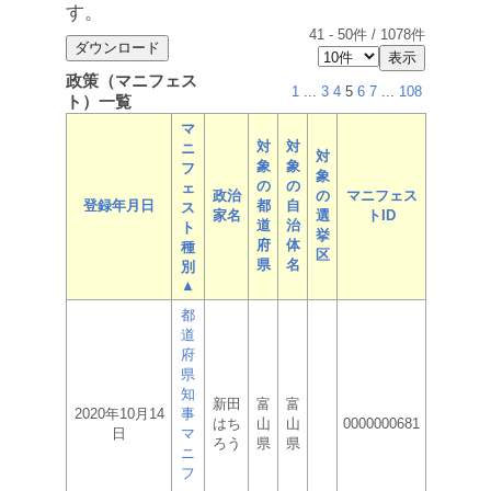
す。
41
-
50
件 /
1078
件
政策（マニフェス
1
...
3
4
5
6
7
...
108
ト）一覧
マ
対
対
ニ
対
象
象
フ
象
の
の
ェ
政治
の
マニフェス
登録年月日
都
自
ス
家名
選
トID
道
治
ト
挙
府
体
種
区
県
名
別
▲
都
道
府
県
知
新田
富
富
2020年10月14
事
はち
山
山
0000000681
日
マ
ろう
県
県
ニ
フ