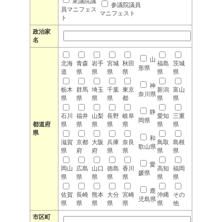
衆議院議
参議院議員
員マニフェス
マニフェスト
ト
政治家
名
山
北海
青森
岩手
宮城
秋田
福島
茨城
形県
道
県
県
県
県
県
県
神
栃木
群馬
埼玉
千葉
東京
新潟
富山
奈川県
県
県
県
県
都
県
県
静
石川
福井
山梨
長野
岐阜
愛知
三重
岡県
都道府
県
県
県
県
県
県
県
県
和
滋賀
京都
大阪
兵庫
奈良
鳥取
島根
歌山県
県
府
府
県
県
県
県
愛
岡山
広島
山口
徳島
香川
高知
福岡
媛県
県
県
県
県
県
県
県
鹿
佐賀
長崎
熊本
大分
宮崎
沖縄
その
児島県
県
県
県
県
県
県
他
市区町