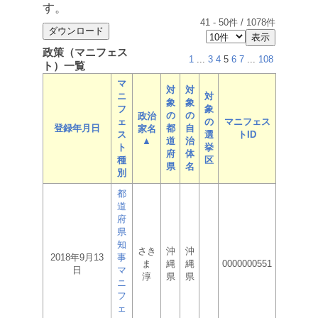
す。
41
-
50
件 /
1078
件
政策（マニフェス
1
...
3
4
5
6
7
...
108
ト）一覧
マ
対
対
ニ
対
象
象
フ
象
の
の
政治
ェ
の
マニフェス
登録年月日
都
自
家名
ス
選
トID
▲
道
治
ト
挙
府
体
種
区
県
名
別
都
道
府
県
知
さき
沖
沖
2018年9月13
事
ま
縄
縄
0000000551
日
マ
淳
県
県
ニ
フ
ェ