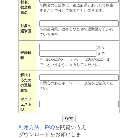
村名、
※同名の自治体は、都道府県とあわせて検索
都道府
することで分けて探すことができます。
県名
対象の
※都道府県、政令市や合併で選挙区が分かれ
選挙区
ている場合
から
登録日
まで
時
※「20xx/xx/xx」 から 「20xx/xx/xx」ま
で というように入力してください。
解決す
るため
※関心のあるキーワード、政策をご記入くだ
の重要
さい。
政策
マニフ
ェスト
ID
利用方法
、
FAQ
を閲覧のうえ
ダウンロードをお願いしま