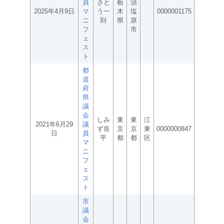
員
さと
栃
須
2025年4月9日
マ
う一
木
塩
0000001175
ニ
則
県
原
フ
市
ェ
ス
ト
都
道
府
県
議
会
しみ
東
東
江
2021年6月29
議
ず良
京
京
東
0000000847
日
員
平
都
都
区
マ
ニ
フ
ェ
ス
ト
市
議
会