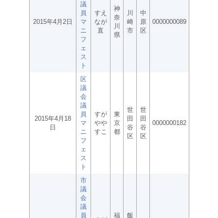
議
神
員
すえ
川
中
奈
2015年4月2日
マ
なが
崎
原
0000000089
川
ニ
直
市
区
県
フ
ェ
ス
ト
区
議
会
議
世
世
員
すが
東
2015年4月18
田
田
マ
やや
京
0000000182
日
谷
谷
ニ
すこ
都
区
区
フ
ェ
ス
ト
市
議
会
議
員
福
飯