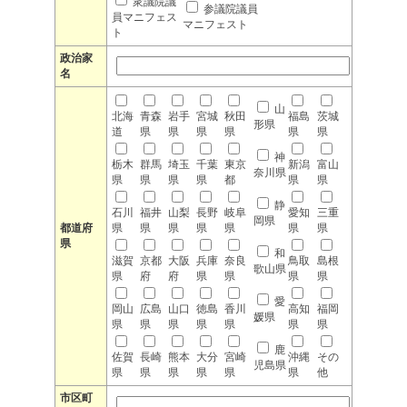
衆議院議
参議院議員
員マニフェス
マニフェスト
ト
政治家
名
山
北海
青森
岩手
宮城
秋田
福島
茨城
形県
道
県
県
県
県
県
県
神
栃木
群馬
埼玉
千葉
東京
新潟
富山
奈川県
県
県
県
県
都
県
県
静
石川
福井
山梨
長野
岐阜
愛知
三重
岡県
都道府
県
県
県
県
県
県
県
県
和
滋賀
京都
大阪
兵庫
奈良
鳥取
島根
歌山県
県
府
府
県
県
県
県
愛
岡山
広島
山口
徳島
香川
高知
福岡
媛県
県
県
県
県
県
県
県
鹿
佐賀
長崎
熊本
大分
宮崎
沖縄
その
児島県
県
県
県
県
県
県
他
市区町