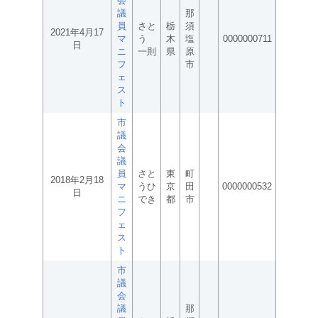
会
議
那
員
さと
栃
須
2021年4月17
マ
う
木
塩
0000000711
日
ニ
一則
県
原
フ
市
ェ
ス
ト
市
議
会
議
員
さと
東
町
2018年2月18
マ
うひ
京
田
0000000532
日
ニ
でき
都
市
フ
ェ
ス
ト
市
議
会
議
那