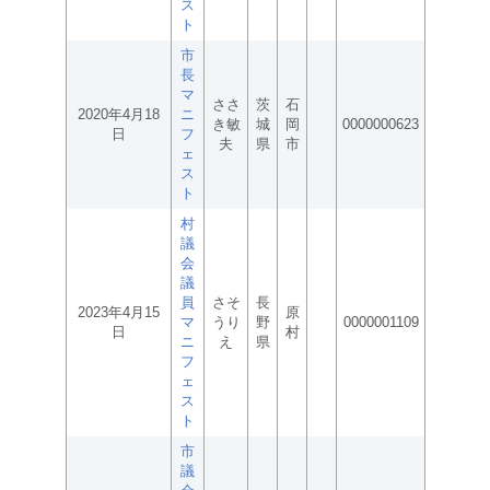
ス
ト
市
長
マ
ささ
茨
石
2020年4月18
ニ
き敏
城
岡
0000000623
日
フ
夫
県
市
ェ
ス
ト
村
議
会
議
員
さそ
長
2023年4月15
原
マ
うり
野
0000001109
日
村
ニ
え
県
フ
ェ
ス
ト
市
議