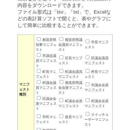
内容をダウンロードできます。
ファイル形式は「tsv」「txt」で、Excelな
どの表計算ソフトで開くと、表やグラフに
して簡単に比較することができます。
都道府県
都道府県議
市長マニフ
知事マニフェ
会議員マニフェ
ェスト
スト
スト
市議会議
区長マニフ
区議会議員
員マニフェス
ェスト
マニフェスト
ト
町長マニ
町議会議員
村長マニフ
フェスト
マニフェスト
ェスト
村議会議
都道府県議
マニフ
市議会会派
員マニフェス
会会派マニフェ
ェスト
マニフェスト
ト
スト
種別
区議会会
町議会会派
村議会会派
派マニフェス
マニフェスト
マニフェスト
ト
スイッチユ
市民マニ
政党マニフ
ーザーマニフェ
フェスト
ェスト
スト