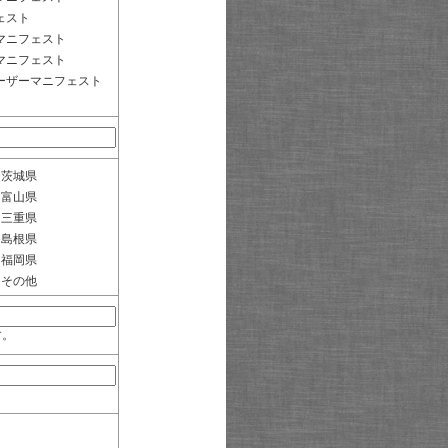
ェスト
マニフェスト
マニフェスト
ーザーマニフェスト
茨城県
富山県
三重県
島根県
福岡県
その他
す。