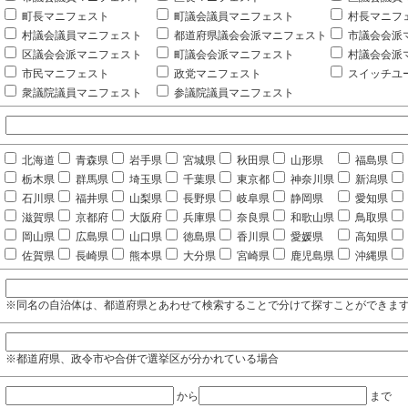
町長マニフェスト
町議会議員マニフェスト
村長マニフ
村議会議員マニフェスト
都道府県議会会派マニフェスト
市議会会派
区議会会派マニフェスト
町議会会派マニフェスト
村議会会派
市民マニフェスト
政党マニフェスト
スイッチユ
衆議院議員マニフェスト
参議院議員マニフェスト
北海道
青森県
岩手県
宮城県
秋田県
山形県
福島県
栃木県
群馬県
埼玉県
千葉県
東京都
神奈川県
新潟県
石川県
福井県
山梨県
長野県
岐阜県
静岡県
愛知県
滋賀県
京都府
大阪府
兵庫県
奈良県
和歌山県
鳥取県
岡山県
広島県
山口県
徳島県
香川県
愛媛県
高知県
佐賀県
長崎県
熊本県
大分県
宮崎県
鹿児島県
沖縄県
※同名の自治体は、都道府県とあわせて検索することで分けて探すことができま
※都道府県、政令市や合併で選挙区が分かれている場合
から
まで