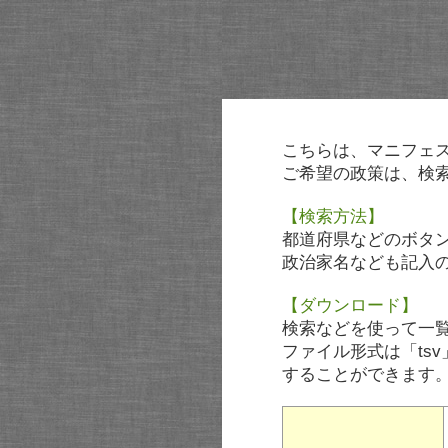
こちらは、マニフェ
ご希望の政策は、検
【検索方法】
都道府県などのボタ
政治家名なども記入
【ダウンロード】
検索などを使って一
ファイル形式は「tsv
することができます