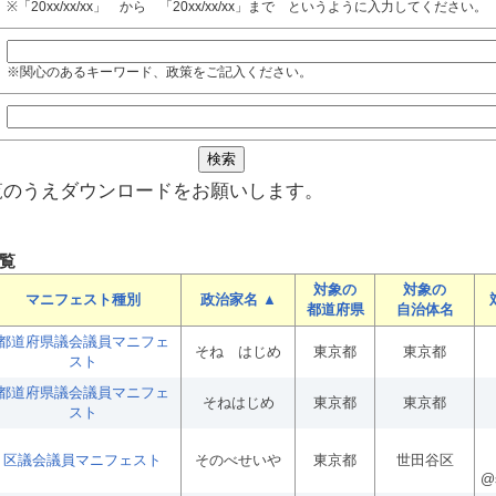
※「20xx/xx/xx」 から 「20xx/xx/xx」まで というように入力してください。
※関心のあるキーワード、政策をご記入ください。
覧のうえダウンロードをお願いします。
覧
対象の
対象の
マニフェスト種別
政治家名 ▲
都道府県
自治体名
都道府県議会議員マニフェ
そね はじめ
東京都
東京都
スト
都道府県議会議員マニフェ
そねはじめ
東京都
東京都
スト
区議会議員マニフェスト
そのべせいや
東京都
世田谷区
@