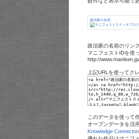
数件など表示可能で
政治家の名前
政治家の名前のリンク
マニフェストIDを使
http://www.maniken.j
上記URLを使ってク
このデータを使って
オープンデータを活
Knowledge Connector
優れた作品はマニフ