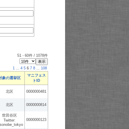
51
-
60
件 /
1078
件
1
...
4
5
6
7
8
...
108
マニフェス
対象の選挙区
トID
北区
0000000481
北区
0000000814
世田谷区
0000000123
Twitter:
sonobe_tokyo