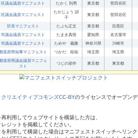
区議会議員マニフェスト
たかく 則男
東京都
世田谷区
たかじょう 訓
区議会議員マニフェスト
東京都
世田谷区
子
区長マニフェスト
たぶち正文
東京都
目黒区
市議会議員マニフェスト
たまき真悟
愛知県
名古屋市
市議会議員マニフェスト
ためや 義隆
神奈川県
川崎市
都道府県知事マニフェスト
つかだ 桂祐
埼玉県
埼玉県
都道府県議会議員マニフェ
つじの栄作
東京都
東京都
スト
、
クリエイティブコモンズCC-BY
のライセンスでオープンデ
を再利用してウェブサイトを構築した方は、
クレジットを掲載してください。
タを利用して構築した場合はマニフェストスイッチへリンク