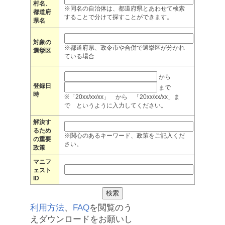
村名、
※同名の自治体は、都道府県とあわせて検索
都道府
することで分けて探すことができます。
県名
対象の
※都道府県、政令市や合併で選挙区が分かれ
選挙区
ている場合
から
登録日
まで
時
※「20xx/xx/xx」 から 「20xx/xx/xx」ま
で というように入力してください。
解決す
るため
※関心のあるキーワード、政策をご記入くだ
の重要
さい。
政策
マニフ
ェスト
ID
利用方法
、
FAQ
を閲覧のう
えダウンロードをお願いし