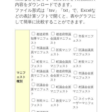
内容をダウンロードできます。
ファイル形式は「tsv」「txt」で、Excelな
どの表計算ソフトで開くと、表やグラフに
して簡単に比較することができます。
都道府県
都道府県議
市長マニフ
知事マニフェ
会議員マニフェ
ェスト
スト
スト
市議会議
区長マニフ
区議会議員
員マニフェス
ェスト
マニフェスト
ト
町長マニ
町議会議員
村長マニフ
フェスト
マニフェスト
ェスト
村議会議
都道府県議
マニフ
市議会会派
員マニフェス
会会派マニフェ
ェスト
マニフェスト
ト
スト
種別
区議会会
町議会会派
村議会会派
派マニフェス
マニフェスト
マニフェスト
ト
スイッチユ
市民マニ
政党マニフ
ーザーマニフェ
フェスト
ェスト
スト