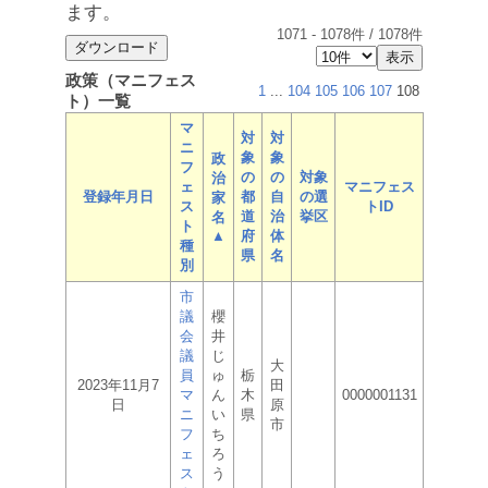
ます。
1071
-
1078
件 /
1078
件
政策（マニフェス
1
...
104
105
106
107
108
ト）一覧
マ
対
対
ニ
象
象
政
フ
の
の
対象
治
ェ
マニフェス
登録年月日
都
自
の選
家
ス
トID
道
治
挙区
名
ト
▲
府
体
種
県
名
別
市
議
櫻
会
井
議
じ
大
員
ゅ
栃
2023年11月7
田
マ
ん
木
0000001131
日
原
ニ
い
県
市
フ
ち
ェ
ろ
ス
う