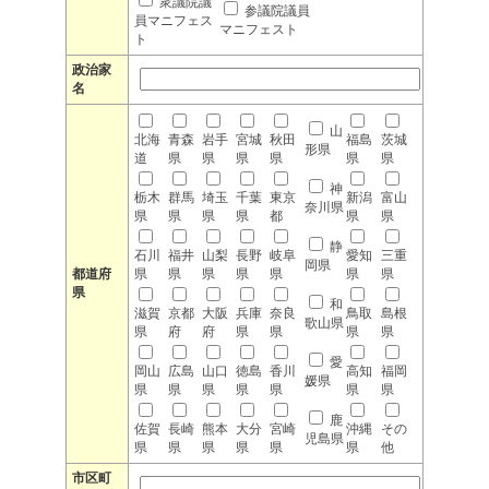
衆議院議
参議院議員
員マニフェス
マニフェスト
ト
政治家
名
山
北海
青森
岩手
宮城
秋田
福島
茨城
形県
道
県
県
県
県
県
県
神
栃木
群馬
埼玉
千葉
東京
新潟
富山
奈川県
県
県
県
県
都
県
県
静
石川
福井
山梨
長野
岐阜
愛知
三重
岡県
都道府
県
県
県
県
県
県
県
県
和
滋賀
京都
大阪
兵庫
奈良
鳥取
島根
歌山県
県
府
府
県
県
県
県
愛
岡山
広島
山口
徳島
香川
高知
福岡
媛県
県
県
県
県
県
県
県
鹿
佐賀
長崎
熊本
大分
宮崎
沖縄
その
児島県
県
県
県
県
県
県
他
市区町