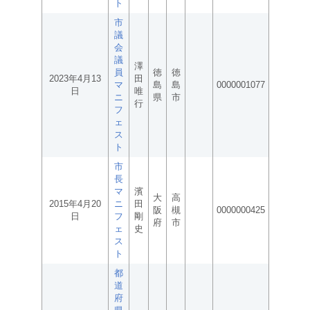
ト
市
議
会
議
澤
員
徳
徳
2023年4月13
田
マ
島
島
0000001077
日
唯
ニ
県
市
行
フ
ェ
ス
ト
市
長
マ
濱
大
高
2015年4月20
ニ
田
阪
槻
0000000425
日
フ
剛
府
市
ェ
史
ス
ト
都
道
府