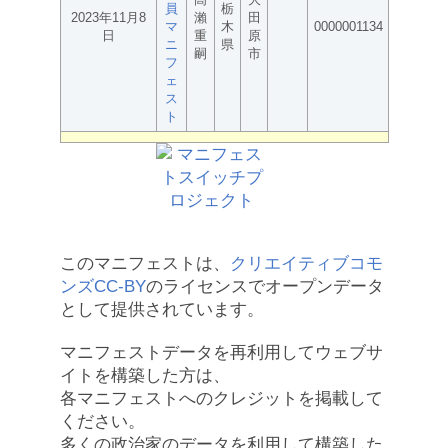
員
栃
2023年11月8
瀨
田
マ
木
0000001134
日
重
原
ニ
県
嗣
市
フ
ェ
ス
ト
このマニフェストは、
クリエイティブコモ
ンズCC-BY
のライセンスでオープンデータ
として提供されています。
マニフェストデータを再利用してウェブサ
イトを構築した方は、
各マニフェストへのクレジットを掲載して
ください。
多くの政治家のデータを利用して構築した