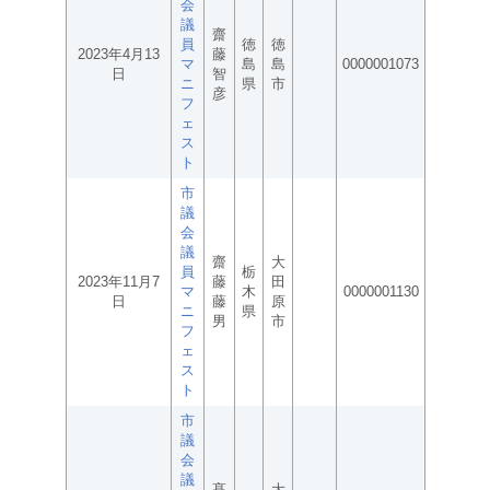
会
議
齋
員
徳
徳
2023年4月13
藤
マ
島
島
0000001073
日
智
ニ
県
市
彦
フ
ェ
ス
ト
市
議
会
議
齋
大
員
栃
2023年11月7
藤
田
マ
木
0000001130
日
藤
原
ニ
県
男
市
フ
ェ
ス
ト
市
議
会
議
髙
大