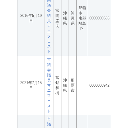
県
議
那覇
会
當
沖
沖
市・
2016年5月19
議
間
縄
縄
南部
0000000385
日
員
盛
県
県
離島
マ
夫
区
ニ
フ
ェ
ス
ト
市
議
会
議
當
員
沖
那
2021年7月15
銘
マ
縄
覇
0000000942
日
和
ニ
県
市
樹
フ
ェ
ス
ト
市
議