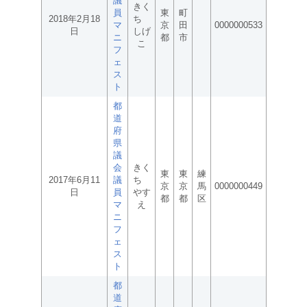
議
きく
員
東
町
2018年2月18
ち
マ
京
田
0000000533
日
しげ
ニ
都
市
こ
フ
ェ
ス
ト
都
道
府
県
議
会
きく
東
東
練
2017年6月11
議
ち
京
京
馬
0000000449
日
員
やす
都
都
区
マ
え
ニ
フ
ェ
ス
ト
都
道