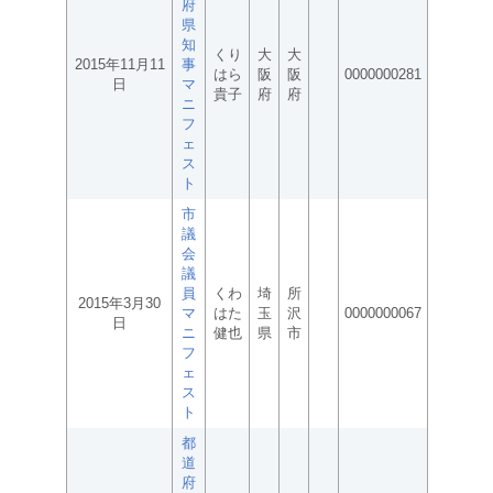
府
県
知
くり
大
大
2015年11月11
事
はら
阪
阪
0000000281
日
マ
貴子
府
府
ニ
フ
ェ
ス
ト
市
議
会
議
員
くわ
埼
所
2015年3月30
マ
はた
玉
沢
0000000067
日
ニ
健也
県
市
フ
ェ
ス
ト
都
道
府