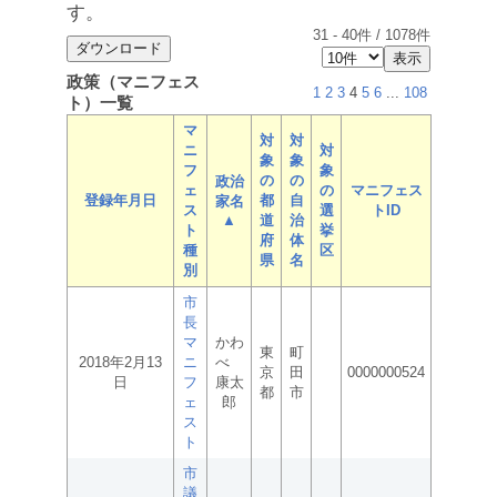
す。
31
-
40
件 /
1078
件
政策（マニフェス
1
2
3
4
5
6
...
108
ト）一覧
マ
対
対
ニ
対
象
象
フ
象
の
の
政治
ェ
の
マニフェス
登録年月日
都
自
家名
ス
選
トID
▲
道
治
ト
挙
府
体
種
区
県
名
別
市
長
マ
かわ
東
町
2018年2月13
ニ
べ
京
田
0000000524
日
フ
康太
都
市
ェ
郎
ス
ト
市
議