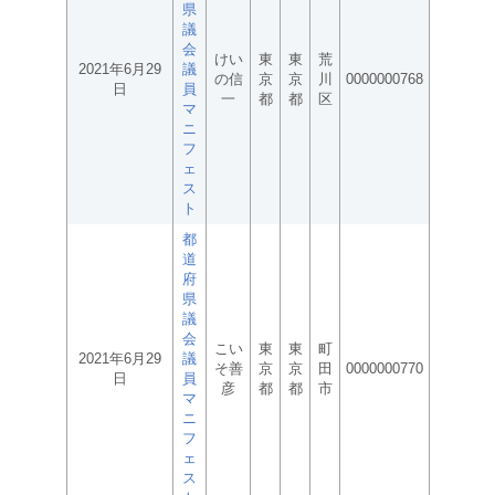
県
議
会
けい
東
東
荒
2021年6月29
議
の信
京
京
川
0000000768
日
員
一
都
都
区
マ
ニ
フ
ェ
ス
ト
都
道
府
県
議
会
こい
東
東
町
2021年6月29
議
そ善
京
京
田
0000000770
日
員
彦
都
都
市
マ
ニ
フ
ェ
ス