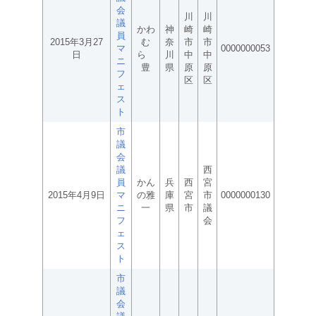
会
川
川
議
かわ
神
崎
崎
員
2015年3月27
む
奈
市
市
マ
0000000053
日
ら
川
中
中
ニ
豊
県
原
原
フ
区
区
ェ
ス
ト
市
議
会
議
西
員
かん
兵
西
宮
2015年4月9日
マ
の雅
庫
宮
市
0000000130
ニ
一
県
市
議
フ
会
ェ
ス
ト
市
議
会