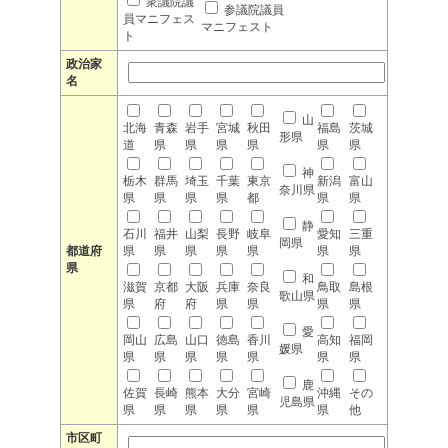
衆議院議
参議院議員
員マニフェス
マニフェスト
ト
政治家
名
山
北海
青森
岩手
宮城
秋田
福島
茨城
形県
道
県
県
県
県
県
県
神
栃木
群馬
埼玉
千葉
東京
新潟
富山
奈川県
県
県
県
県
都
県
県
静
石川
福井
山梨
長野
岐阜
愛知
三重
岡県
都道府
県
県
県
県
県
県
県
県
和
滋賀
京都
大阪
兵庫
奈良
鳥取
島根
歌山県
県
府
府
県
県
県
県
愛
岡山
広島
山口
徳島
香川
高知
福岡
媛県
県
県
県
県
県
県
県
鹿
佐賀
長崎
熊本
大分
宮崎
沖縄
その
児島県
県
県
県
県
県
県
他
市区町