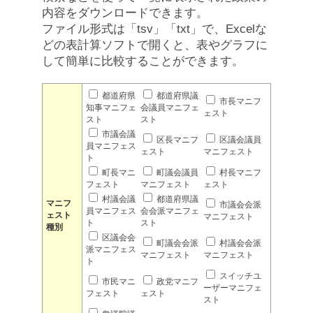
内容をダウンロードできます。
ファイル形式は「tsv」「txt」で、Excelな
どの表計算ソフトで開くと、表やグラフに
して簡単に比較することができます。
都道府県
都道府県議
市長マニフ
知事マニフェ
会議員マニフェ
ェスト
スト
スト
市議会議
区長マニフ
区議会議員
員マニフェス
ェスト
マニフェスト
ト
町長マニ
町議会議員
村長マニフ
フェスト
マニフェスト
ェスト
村議会議
都道府県議
マニフ
市議会会派
員マニフェス
会会派マニフェ
ェスト
マニフェスト
ト
スト
種別
区議会会
町議会会派
村議会会派
派マニフェス
マニフェスト
マニフェスト
ト
スイッチユ
市民マニ
政党マニフ
ーザーマニフェ
フェスト
ェスト
スト