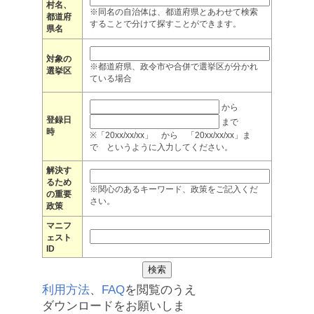
村名、
※同名の自治体は、都道府県とあわせて検索
都道府
することで分けて探すことができます。
県名
対象の
※都道府県、政令市や合併で選挙区が分かれ
選挙区
ている場合
から
登録日
まで
時
※「20xx/xx/xx」 から 「20xx/xx/xx」ま
で というように入力してください。
解決す
るため
※関心のあるキーワード、政策をご記入くだ
の重要
さい。
政策
マニフ
ェスト
ID
利用方法
、
FAQ
を閲覧のうえ
ダウンロードをお願いしま