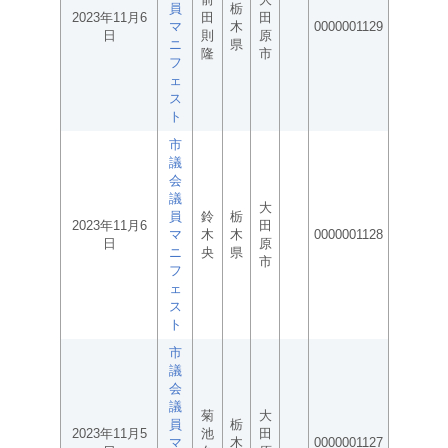
員
栃
2023年11月6
田
田
マ
木
0000001129
日
則
原
ニ
県
隆
市
フ
ェ
ス
ト
市
議
会
議
大
員
鈴
栃
2023年11月6
田
マ
木
木
0000001128
日
原
ニ
央
県
市
フ
ェ
ス
ト
市
議
会
議
菊
大
員
栃
2023年11月5
池
田
マ
木
0000001127