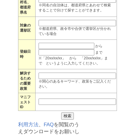
村名、
※同名の自治体は、都道府県とあわせて検索
都道府
することで分けて探すことができます。
県名
対象の
※都道府県、政令市や合併で選挙区が分かれ
選挙区
ている場合
から
登録日
まで
時
※「20xx/xx/xx」 から 「20xx/xx/xx」ま
で というように入力してください。
解決す
るため
※関心のあるキーワード、政策をご記入くだ
の重要
さい。
政策
マニフ
ェスト
ID
利用方法
、
FAQ
を閲覧のう
えダウンロードをお願いし