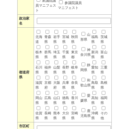
衆議院議
参議院議員
員マニフェス
マニフェスト
ト
政治家
名
山
北海
青森
岩手
宮城
秋田
福島
茨城
形県
道
県
県
県
県
県
県
神
栃木
群馬
埼玉
千葉
東京
新潟
富山
奈川県
県
県
県
県
都
県
県
静
石川
福井
山梨
長野
岐阜
愛知
三重
岡県
都道府
県
県
県
県
県
県
県
県
和
滋賀
京都
大阪
兵庫
奈良
鳥取
島根
歌山県
県
府
府
県
県
県
県
愛
岡山
広島
山口
徳島
香川
高知
福岡
媛県
県
県
県
県
県
県
県
鹿
佐賀
長崎
熊本
大分
宮崎
沖縄
その
児島県
県
県
県
県
県
県
他
市区町