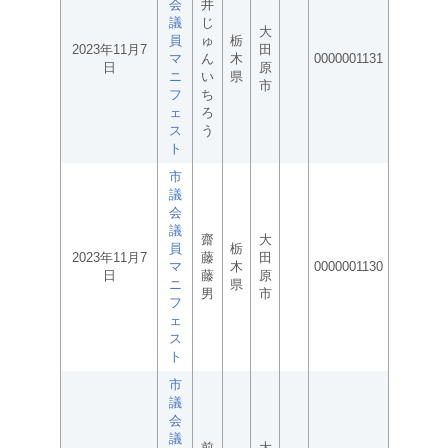
会
井
議
じ
大
員
ゅ
栃
2023年11月7
田
マ
ん
木
0000001131
日
原
ニ
い
県
市
フ
ち
ェ
ろ
ス
う
ト
市
議
会
議
齋
大
員
栃
2023年11月7
藤
田
マ
木
0000001130
日
藤
原
ニ
県
男
市
フ
ェ
ス
ト
市
議
会
議
前
大