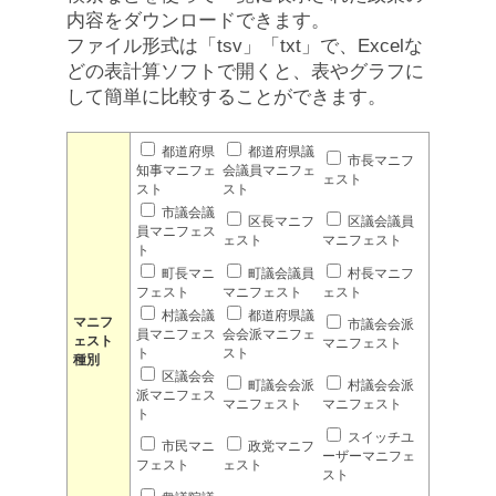
内容をダウンロードできます。
ファイル形式は「tsv」「txt」で、Excelな
どの表計算ソフトで開くと、表やグラフに
して簡単に比較することができます。
都道府県
都道府県議
市長マニフ
知事マニフェ
会議員マニフェ
ェスト
スト
スト
市議会議
区長マニフ
区議会議員
員マニフェス
ェスト
マニフェスト
ト
町長マニ
町議会議員
村長マニフ
フェスト
マニフェスト
ェスト
村議会議
都道府県議
マニフ
市議会会派
員マニフェス
会会派マニフェ
ェスト
マニフェスト
ト
スト
種別
区議会会
町議会会派
村議会会派
派マニフェス
マニフェスト
マニフェスト
ト
スイッチユ
市民マニ
政党マニフ
ーザーマニフェ
フェスト
ェスト
スト