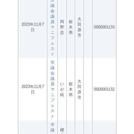
市
議
会
議
大
員
岡
栃
2023年11月7
田
マ
野
木
0000001133
日
原
ニ
忠
県
市
フ
ェ
ス
ト
市
議
会
議
大
員
い
栃
2023年11月7
田
マ
が
木
0000001132
日
原
ニ
純
県
市
フ
ェ
ス
ト
市
議
櫻