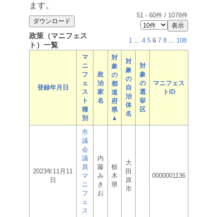
ます。
51
-
60
件 /
1078
件
政策（マニフェス
1
...
4
5
6
7
8
...
108
ト）一覧
マ
対
対
ニ
対
象
象
フ
政
象
の
の
ェ
治
の
マニフェス
都
登録年月日
自
ス
家
選
トID
道
治
ト
名
挙
府
体
種
区
県
名
別
▲
市
議
会
議
内
大
員
藤
栃
2023年11月11
田
マ
み
木
0000001136
日
原
ニ
き
県
市
フ
お
ェ
ス