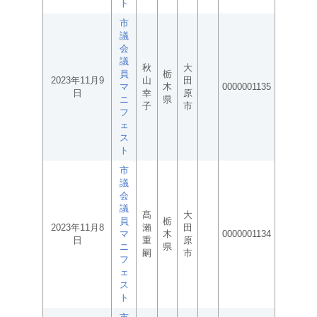
ト
市
議
会
議
秋
大
員
栃
2023年11月9
山
田
マ
木
0000001135
日
幸
原
ニ
県
子
市
フ
ェ
ス
ト
市
議
会
議
髙
大
員
栃
2023年11月8
瀨
田
マ
木
0000001134
日
重
原
ニ
県
嗣
市
フ
ェ
ス
ト