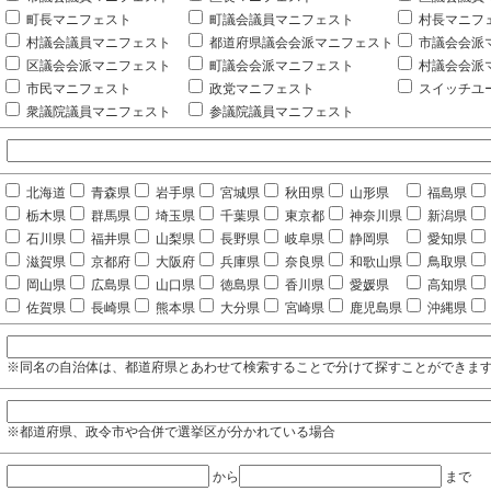
町長マニフェスト
町議会議員マニフェスト
村長マニフ
村議会議員マニフェスト
都道府県議会会派マニフェスト
市議会会派
区議会会派マニフェスト
町議会会派マニフェスト
村議会会派
市民マニフェスト
政党マニフェスト
スイッチユ
衆議院議員マニフェスト
参議院議員マニフェスト
北海道
青森県
岩手県
宮城県
秋田県
山形県
福島県
栃木県
群馬県
埼玉県
千葉県
東京都
神奈川県
新潟県
石川県
福井県
山梨県
長野県
岐阜県
静岡県
愛知県
滋賀県
京都府
大阪府
兵庫県
奈良県
和歌山県
鳥取県
岡山県
広島県
山口県
徳島県
香川県
愛媛県
高知県
佐賀県
長崎県
熊本県
大分県
宮崎県
鹿児島県
沖縄県
※同名の自治体は、都道府県とあわせて検索することで分けて探すことができま
※都道府県、政令市や合併で選挙区が分かれている場合
から
まで