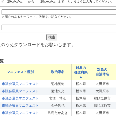
※「20xx/xx/xx」 から 「20xx/xx/xx」まで というように入力してください。
※関心のあるキーワード、政策をご記入ください。
覧のうえダウンロードをお願いします。
覧
対象の
対象の
マニフェスト種別
政治家名
都道府県
自治体名
▲
市議会議員マニフェスト
菊地英樹
栃木県
大田原市
市議会議員マニフェスト
菊池久光
栃木県
大田原市
市議会議員マニフェスト
宮塚 博江
栃木県
那須塩原市
市議会議員マニフェスト
金子哲也
栃木県
那須塩原市
市議会議員マニフェスト
君島たかあき
栃木県
大田原市