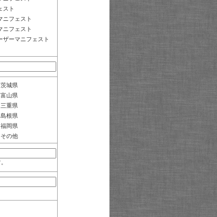
ェスト
マニフェスト
マニフェスト
ーザーマニフェスト
茨城県
富山県
三重県
島根県
福岡県
その他
す。