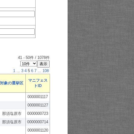
41
-
50
件 /
1078
件
1
...
3
4
5
6
7
...
108
マニフェス
対象の選挙区
トID
0000001117
0000001127
那須塩原市
0000000723
那須塩原市
0000000714
0000001120