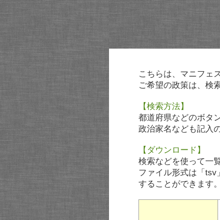
こちらは、マニフェ
ご希望の政策は、検
【検索方法】
都道府県などのボタ
政治家名なども記入
【ダウンロード】
検索などを使って一
ファイル形式は「tsv
することができます