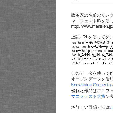
政治家の名前のリンク
マニフェストIDを使
http://www.maniken.j
上記URLを使ってク
このデータを使って
オープンデータを活
Knowledge Connector
優れた作品はマニフ
マニフェスト大賞
で
≫詳しい登録方法は