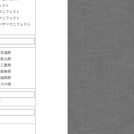
ェスト
マニフェスト
マニフェスト
ーザーマニフェスト
茨城県
富山県
三重県
島根県
福岡県
その他
す。