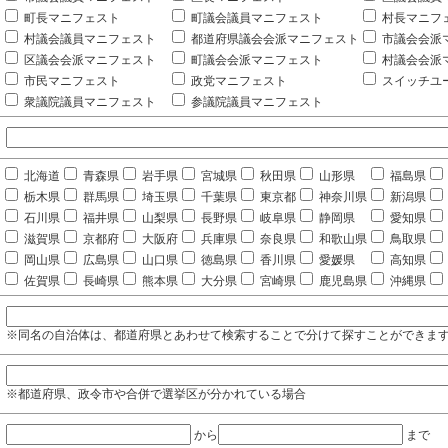
町長マニフェスト
町議会議員マニフェスト
村長マニフ
村議会議員マニフェスト
都道府県議会会派マニフェスト
市議会会派
区議会会派マニフェスト
町議会会派マニフェスト
村議会会派
市民マニフェスト
政党マニフェスト
スイッチユ
衆議院議員マニフェスト
参議院議員マニフェスト
北海道
青森県
岩手県
宮城県
秋田県
山形県
福島県
栃木県
群馬県
埼玉県
千葉県
東京都
神奈川県
新潟県
石川県
福井県
山梨県
長野県
岐阜県
静岡県
愛知県
滋賀県
京都府
大阪府
兵庫県
奈良県
和歌山県
鳥取県
岡山県
広島県
山口県
徳島県
香川県
愛媛県
高知県
佐賀県
長崎県
熊本県
大分県
宮崎県
鹿児島県
沖縄県
※同名の自治体は、都道府県とあわせて検索することで分けて探すことができま
※都道府県、政令市や合併で選挙区が分かれている場合
から
まで