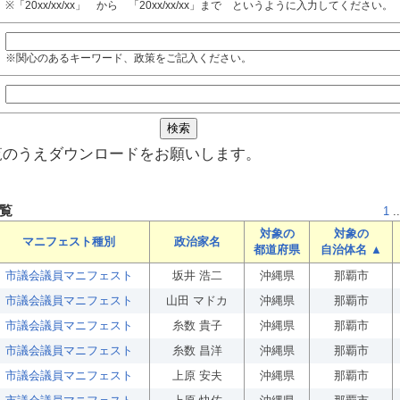
※「20xx/xx/xx」 から 「20xx/xx/xx」まで というように入力してください。
※関心のあるキーワード、政策をご記入ください。
覧のうえダウンロードをお願いします。
覧
1
..
対象の
対象の
マニフェスト種別
政治家名
都道府県
自治体名 ▲
市議会議員マニフェスト
坂井 浩二
沖縄県
那覇市
市議会議員マニフェスト
山田 マドカ
沖縄県
那覇市
市議会議員マニフェスト
糸数 貴子
沖縄県
那覇市
市議会議員マニフェスト
糸数 昌洋
沖縄県
那覇市
市議会議員マニフェスト
上原 安夫
沖縄県
那覇市