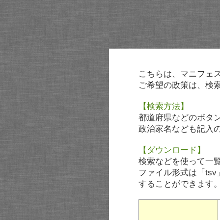
こちらは、マニフェ
ご希望の政策は、検
【検索方法】
都道府県などのボタ
政治家名なども記入
【ダウンロード】
検索などを使って一
ファイル形式は「tsv
することができます