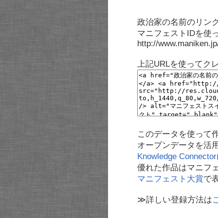
政治家の名前のリンク
マニフェストIDを使
http://www.maniken.j
上記URLを使ってク
このデータを使って
オープンデータを活
Knowledge Connector
優れた作品はマニフ
マニフェスト大賞
で
≫詳しい登録方法は