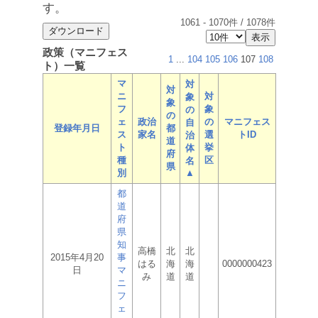
す。
1061
-
1070
件 /
1078
件
政策（マニフェス
1
...
104
105
106
107
108
ト）一覧
マ
対
対
ニ
対
象
象
フ
象
の
の
ェ
政治
の
マニフェス
自
登録年月日
都
ス
家名
選
トID
治
道
ト
挙
体
府
種
区
名
県
別
▲
都
道
府
県
知
高橋
北
北
2015年4月20
事
はる
海
海
0000000423
日
マ
み
道
道
ニ
フ
ェ