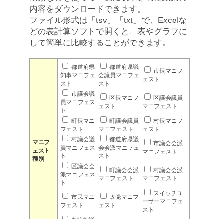
内容をダウンロードできます。
ファイル形式は「tsv」「txt」で、Excelな
どの表計算ソフトで開くと、表やグラフに
して簡単に比較することができます。
都道府県
都道府県議
市長マニフ
知事マニフェ
会議員マニフェ
ェスト
スト
スト
市議会議
区長マニフ
区議会議員
員マニフェス
ェスト
マニフェスト
ト
町長マニ
町議会議員
村長マニフ
フェスト
マニフェスト
ェスト
村議会議
都道府県議
マニフ
市議会会派
員マニフェス
会会派マニフェ
ェスト
マニフェスト
ト
スト
種別
区議会会
町議会会派
村議会会派
派マニフェス
マニフェスト
マニフェスト
ト
スイッチユ
市民マニ
政党マニフ
ーザーマニフェ
フェスト
ェスト
スト