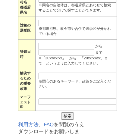
村名、
※同名の自治体は、都道府県とあわせて検索
都道府
することで分けて探すことができます。
県名
対象の
※都道府県、政令市や合併で選挙区が分かれ
選挙区
ている場合
から
登録日
まで
時
※「20xx/xx/xx」 から 「20xx/xx/xx」ま
で というように入力してください。
解決す
るため
※関心のあるキーワード、政策をご記入くだ
の重要
さい。
政策
マニフ
ェスト
ID
利用方法
、
FAQ
を閲覧のうえ
ダウンロードをお願いしま