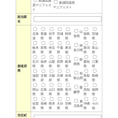
衆議院議
参議院議員
員マニフェス
マニフェスト
ト
政治家
名
山
北海
青森
岩手
宮城
秋田
福島
茨城
形県
道
県
県
県
県
県
県
神
栃木
群馬
埼玉
千葉
東京
新潟
富山
奈川県
県
県
県
県
都
県
県
静
石川
福井
山梨
長野
岐阜
愛知
三重
岡県
都道府
県
県
県
県
県
県
県
県
和
滋賀
京都
大阪
兵庫
奈良
鳥取
島根
歌山県
県
府
府
県
県
県
県
愛
岡山
広島
山口
徳島
香川
高知
福岡
媛県
県
県
県
県
県
県
県
鹿
佐賀
長崎
熊本
大分
宮崎
沖縄
その
児島県
県
県
県
県
県
県
他
市区町