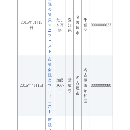
議
会
議
名
員
たま
愛
千
2015年3月15
古
マ
き真
知
種
0000000023
日
屋
ニ
悟
県
区
市
フ
ェ
ス
ト
市
議
会
名
議
古
名
員
加藤
愛
屋
古
2015年4月1日
マ
あや
知
市
0000000080
屋
ニ
こ
県
昭
市
フ
和
ェ
区
ス
ト
市
議