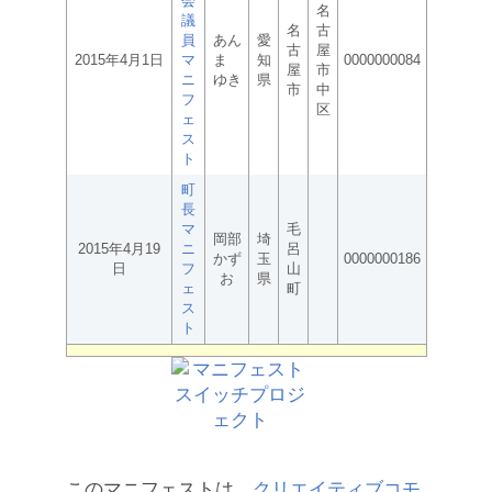
会
名
議
名
古
員
あん
愛
古
屋
2015年4月1日
マ
ま
知
0000000084
屋
市
ニ
ゆき
県
市
中
フ
区
ェ
ス
ト
町
長
マ
毛
岡部
埼
2015年4月19
ニ
呂
かず
玉
0000000186
日
フ
山
お
県
ェ
町
ス
ト
このマニフェストは、
クリエイティブコモ