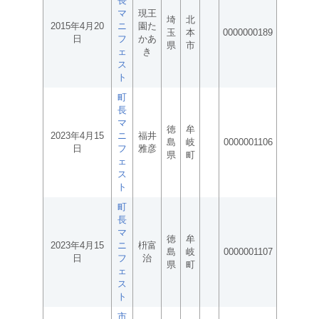
長
マ
現王
埼
北
2015年4月20
ニ
園た
玉
本
0000000189
日
フ
かあ
県
市
ェ
き
ス
ト
町
長
マ
徳
牟
2023年4月15
ニ
福井
島
岐
0000001106
日
フ
雅彦
県
町
ェ
ス
ト
町
長
マ
徳
牟
2023年4月15
ニ
枡富
島
岐
0000001107
日
フ
治
県
町
ェ
ス
ト
市