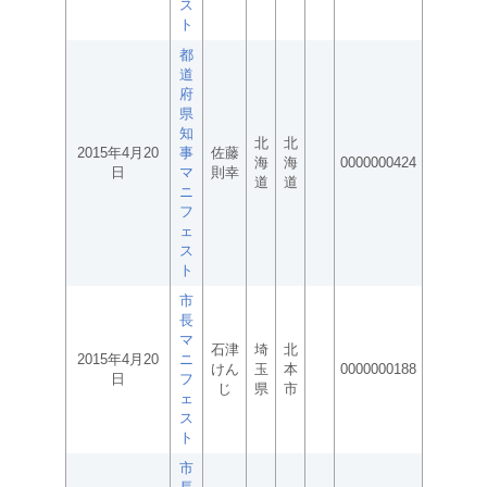
ス
ト
都
道
府
県
知
北
北
2015年4月20
事
佐藤
海
海
0000000424
日
マ
則幸
道
道
ニ
フ
ェ
ス
ト
市
長
マ
石津
埼
北
2015年4月20
ニ
けん
玉
本
0000000188
日
フ
じ
県
市
ェ
ス
ト
市