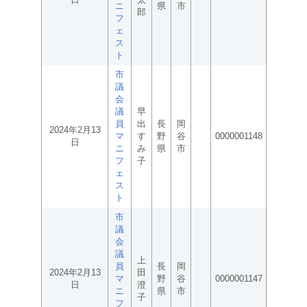
ニ
県
市
郎
フ
ェ
ス
ト
市
議
会
議
早
員
出
長
岡
2024年2月13
マ
す
野
谷
0000001148
日
ニ
み
県
市
フ
子
ェ
ス
ト
市
議
会
議
上
員
長
岡
2024年2月13
田
マ
野
谷
0000001147
日
澄
ニ
県
市
子
フ