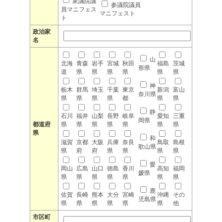
衆議院議
参議院議員
員マニフェス
マニフェスト
ト
政治家
名
山
北海
青森
岩手
宮城
秋田
福島
茨城
形県
道
県
県
県
県
県
県
神
栃木
群馬
埼玉
千葉
東京
新潟
富山
奈川県
県
県
県
県
都
県
県
静
石川
福井
山梨
長野
岐阜
愛知
三重
岡県
都道府
県
県
県
県
県
県
県
県
和
滋賀
京都
大阪
兵庫
奈良
鳥取
島根
歌山県
県
府
府
県
県
県
県
愛
岡山
広島
山口
徳島
香川
高知
福岡
媛県
県
県
県
県
県
県
県
鹿
佐賀
長崎
熊本
大分
宮崎
沖縄
その
児島県
県
県
県
県
県
県
他
市区町