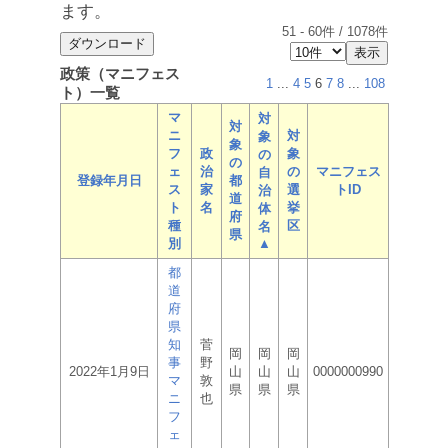
ます。
51
-
60
件 /
1078
件
政策（マニフェス
1
...
4
5
6
7
8
...
108
ト）一覧
マ
対
対
ニ
対
象
象
フ
政
象
の
の
ェ
治
の
マニフェス
自
登録年月日
都
ス
家
選
トID
治
道
ト
名
挙
体
府
種
区
名
県
別
▲
都
道
府
県
知
菅
岡
岡
岡
事
野
2022年1月9日
山
山
山
0000000990
マ
敦
県
県
県
ニ
也
フ
ェ