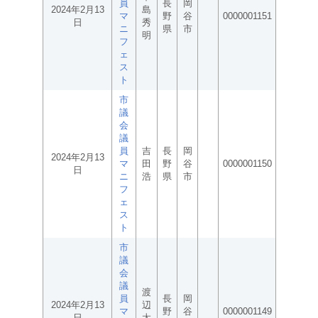
員
長
岡
2024年2月13
島
マ
野
谷
0000001151
日
秀
ニ
県
市
明
フ
ェ
ス
ト
市
議
会
議
員
吉
長
岡
2024年2月13
マ
田
野
谷
0000001150
日
ニ
浩
県
市
フ
ェ
ス
ト
市
議
会
議
渡
員
長
岡
2024年2月13
辺
マ
野
谷
0000001149
日
太