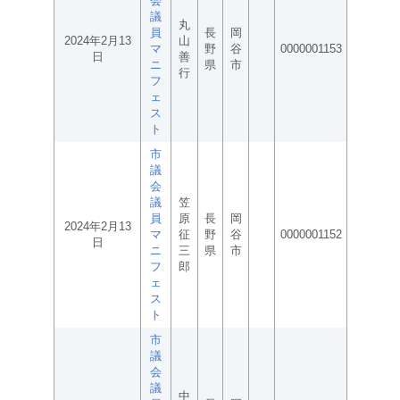
会
議
丸
員
長
岡
2024年2月13
山
マ
野
谷
0000001153
日
善
ニ
県
市
行
フ
ェ
ス
ト
市
議
会
議
笠
員
原
長
岡
2024年2月13
マ
征
野
谷
0000001152
日
ニ
三
県
市
フ
郎
ェ
ス
ト
市
議
会
議
中