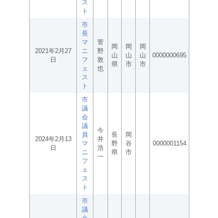
ス
ト
市
長
マ
菅
岡
岡
岡
2021年2月27
ニ
野
山
山
山
0000000695
日
フ
敦
県
市
市
ェ
也
ス
ト
市
議
会
議
今
員
長
岡
2024年2月13
井
マ
野
谷
0000001154
日
浩
ニ
県
市
一
フ
ェ
ス
ト
市
議