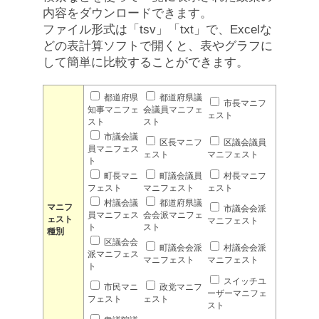
内容をダウンロードできます。
ファイル形式は「tsv」「txt」で、Excelな
どの表計算ソフトで開くと、表やグラフに
して簡単に比較することができます。
都道府県
都道府県議
市長マニフ
知事マニフェ
会議員マニフェ
ェスト
スト
スト
市議会議
区長マニフ
区議会議員
員マニフェス
ェスト
マニフェスト
ト
町長マニ
町議会議員
村長マニフ
フェスト
マニフェスト
ェスト
村議会議
都道府県議
マニフ
市議会会派
員マニフェス
会会派マニフェ
ェスト
マニフェスト
ト
スト
種別
区議会会
町議会会派
村議会会派
派マニフェス
マニフェスト
マニフェスト
ト
スイッチユ
市民マニ
政党マニフ
ーザーマニフェ
フェスト
ェスト
スト