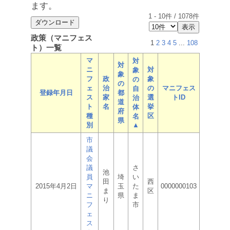
ます。
1
-
10
件 /
1078
件
政策（マニフェス
1
2
3
4
5
...
108
ト）一覧
マ
対
対
ニ
対
象
象
フ
政
象
の
の
ェ
治
の
マニフェス
自
登録年月日
都
ス
家
選
トID
治
道
ト
名
挙
体
府
種
区
名
県
別
▲
市
議
会
議
さ
池
員
埼
い
田
西
2015年4月2日
マ
玉
た
0000000103
ま
区
ニ
県
ま
り
フ
市
ェ
ス