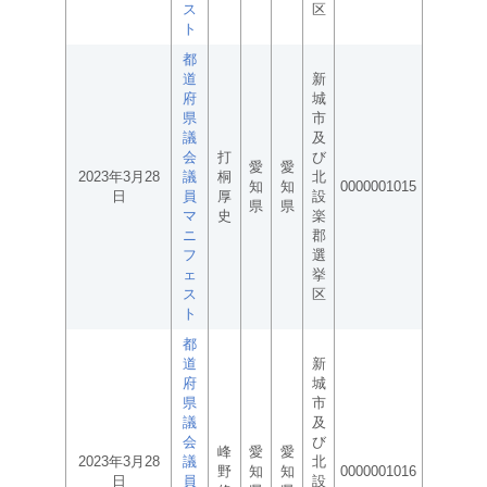
ス
区
ト
都
道
新
府
城
県
市
議
及
会
打
び
愛
愛
2023年3月28
議
桐
北
知
知
0000001015
日
員
厚
設
県
県
マ
史
楽
ニ
郡
フ
選
ェ
挙
ス
区
ト
都
道
新
府
城
県
市
議
及
会
び
峰
愛
愛
2023年3月28
議
北
野
知
知
0000001016
日
員
設