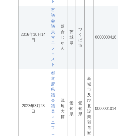
ト
市
議
会
議
落
つ
員
合
茨
2016年10月14
く
マ
じ
城
0000000418
日
ば
ニ
ゅ
県
市
フ
ん
ェ
ス
ト
都
道
新
府
城
県
市
議
及
会
浅
び
愛
愛
2023年3月28
議
尾
北
知
知
0000001014
日
員
大
設
県
県
マ
輔
楽
ニ
郡
フ
選
ェ
挙