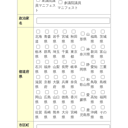
衆議院議
参議院議員
員マニフェス
マニフェスト
ト
政治家
名
山
北海
青森
岩手
宮城
秋田
福島
茨城
形県
道
県
県
県
県
県
県
神
栃木
群馬
埼玉
千葉
東京
新潟
富山
奈川県
県
県
県
県
都
県
県
静
石川
福井
山梨
長野
岐阜
愛知
三重
岡県
都道府
県
県
県
県
県
県
県
県
和
滋賀
京都
大阪
兵庫
奈良
鳥取
島根
歌山県
県
府
府
県
県
県
県
愛
岡山
広島
山口
徳島
香川
高知
福岡
媛県
県
県
県
県
県
県
県
鹿
佐賀
長崎
熊本
大分
宮崎
沖縄
その
児島県
県
県
県
県
県
県
他
市区町