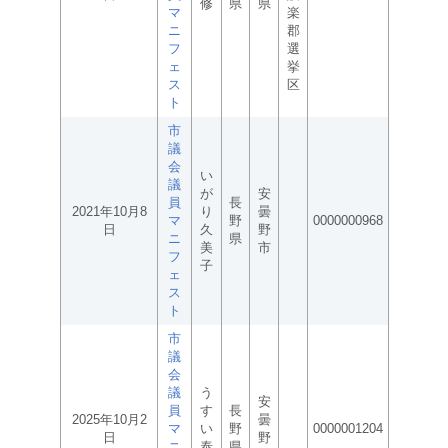
修
県
県
マ
楽
ニ
郡
フ
選
ェ
挙
ス
区
ト
市
議
会
い
議
が
安
員
長
2021年10月8
り
曇
マ
野
0000000968
日
久
野
ニ
県
美
市
フ
子
ェ
ス
ト
市
議
会
議
う
安
員
す
長
2025年10月2
曇
マ
い
野
0000001204
日
野
ニ
泰
県