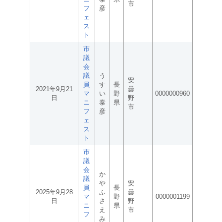
市
フ
彦
ェ
ス
ト
市
議
会
議
う
安
員
す
長
2021年9月21
曇
マ
い
野
0000000960
日
野
ニ
泰
県
市
フ
彦
ェ
ス
ト
市
議
会
か
議
や
安
員
長
2025年9月28
ふ
曇
マ
野
0000001199
日
さ
野
ニ
県
え
市
フ
み