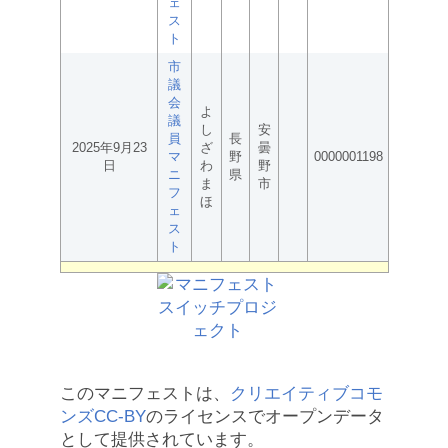
ェ
ス
ト
市
議
会
よ
議
し
安
員
長
2025年9月23
ざ
曇
マ
野
0000001198
日
わ
野
ニ
県
ま
市
フ
ほ
ェ
ス
ト
このマニフェストは、
クリエイティブコモ
ンズCC-BY
のライセンスでオープンデータ
として提供されています。