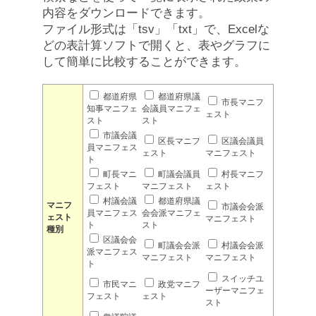
内容をダウンロードできます。
ファイル形式は「tsv」「txt」で、Excelな
どの表計算ソフトで開くと、表やグラフに
して簡単に比較することができます。
都道府県
都道府県議
市長マニフ
知事マニフェ
会議員マニフェ
ェスト
スト
スト
市議会議
区長マニフ
区議会議員
員マニフェス
ェスト
マニフェスト
ト
町長マニ
町議会議員
村長マニフ
フェスト
マニフェスト
ェスト
村議会議
都道府県議
マニフ
市議会会派
員マニフェス
会会派マニフェ
ェスト
マニフェスト
ト
スト
種別
区議会会
町議会会派
村議会会派
派マニフェス
マニフェスト
マニフェスト
ト
スイッチユ
市民マニ
政党マニフ
ーザーマニフェ
フェスト
ェスト
スト