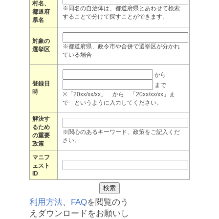
村名、
※同名の自治体は、都道府県とあわせて検索
都道府
することで分けて探すことができます。
県名
対象の
※都道府県、政令市や合併で選挙区が分かれ
選挙区
ている場合
から
登録日
まで
時
※「20xx/xx/xx」 から 「20xx/xx/xx」ま
で というように入力してください。
解決す
るため
※関心のあるキーワード、政策をご記入くだ
の重要
さい。
政策
マニフ
ェスト
ID
利用方法
、
FAQ
を閲覧のう
えダウンロードをお願いし