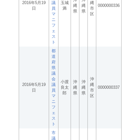
2016年5月19
議
玉城
縄
縄
縄
0000000336
日
員
満
市
県
県
マ
区
ニ
フ
ェ
ス
ト
都
道
府
県
議
会
沖
小渡
沖
沖
2016年5月19
議
縄
良太
縄
縄
0000000337
日
員
市
郎
県
県
マ
区
ニ
フ
ェ
ス
ト
市
議