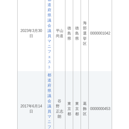
道
府
県
議
海
会
徳
徳
部
2023年3月30
議
平山
島
島
選
0000001042
日
員
尚道
県
県
挙
マ
区
ニ
フ
ェ
ス
ト
都
道
府
県
議
会
谷
東
東
葛
2017年6月14
議
野
京
京
飾
0000000453
日
員
正志
都
都
区
マ
朗
ニ
フ