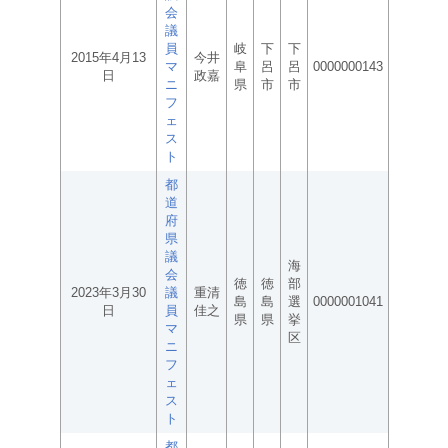
会
議
員
岐
下
下
2015年4月13
今井
マ
阜
呂
呂
0000000143
日
政嘉
ニ
県
市
市
フ
ェ
ス
ト
都
道
府
県
議
海
会
徳
徳
部
2023年3月30
議
重清
島
島
選
0000001041
日
員
佳之
県
県
挙
マ
区
ニ
フ
ェ
ス
ト
都