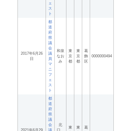
ェ
ス
ト
都
道
府
県
議
会
和泉
東
東
葛
2017年6月26
議
なお
京
京
飾
0000000494
日
員
み
都
都
区
マ
ニ
フ
ェ
ス
ト
都
道
府
県
議
会
北
東
東
葛
2021年6月29
議
口