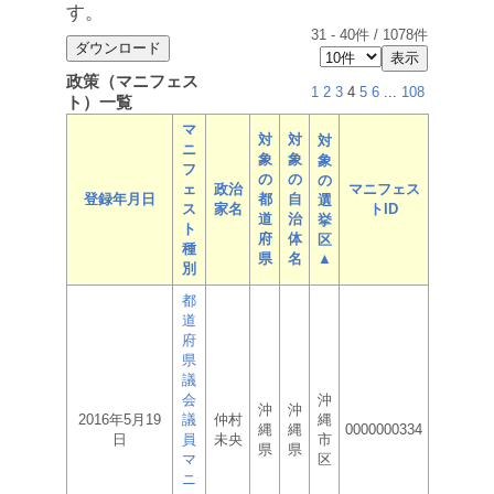
す。
31
-
40
件 /
1078
件
政策（マニフェス
1
2
3
4
5
6
...
108
ト）一覧
マ
対
対
対
ニ
象
象
象
フ
の
の
の
ェ
政治
マニフェス
登録年月日
都
自
選
ス
家名
トID
道
治
挙
ト
府
体
区
種
県
名
▲
別
都
道
府
県
議
会
沖
沖
沖
2016年5月19
議
仲村
縄
縄
縄
0000000334
日
員
未央
市
県
県
マ
区
ニ