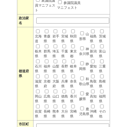
衆議院議
参議院議員
員マニフェス
マニフェスト
ト
政治家
名
山
北海
青森
岩手
宮城
秋田
福島
茨城
形県
道
県
県
県
県
県
県
神
栃木
群馬
埼玉
千葉
東京
新潟
富山
奈川県
県
県
県
県
都
県
県
静
石川
福井
山梨
長野
岐阜
愛知
三重
岡県
都道府
県
県
県
県
県
県
県
県
和
滋賀
京都
大阪
兵庫
奈良
鳥取
島根
歌山県
県
府
府
県
県
県
県
愛
岡山
広島
山口
徳島
香川
高知
福岡
媛県
県
県
県
県
県
県
県
鹿
佐賀
長崎
熊本
大分
宮崎
沖縄
その
児島県
県
県
県
県
県
県
他
市区町