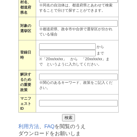
村名、
※同名の自治体は、都道府県とあわせて検索
都道府
することで分けて探すことができます。
県名
対象の
※都道府県、政令市や合併で選挙区が分かれ
選挙区
ている場合
から
登録日
まで
時
※「20xx/xx/xx」 から 「20xx/xx/xx」ま
で というように入力してください。
解決す
るため
※関心のあるキーワード、政策をご記入くだ
の重要
さい。
政策
マニフ
ェスト
ID
利用方法
、
FAQ
を閲覧のうえ
ダウンロードをお願いしま