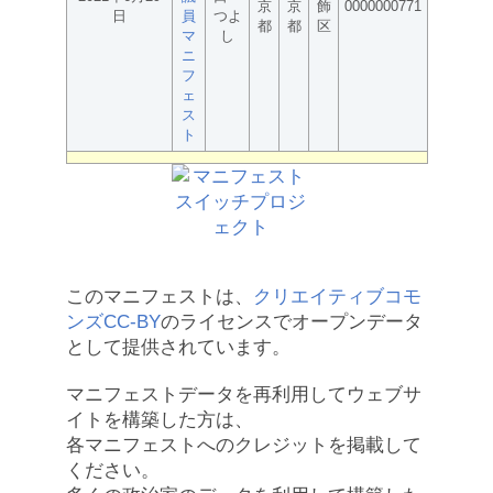
京
京
飾
0000000771
日
員
つよ
都
都
区
マ
し
ニ
フ
ェ
ス
ト
このマニフェストは、
クリエイティブコモ
ンズCC-BY
のライセンスでオープンデータ
として提供されています。
マニフェストデータを再利用してウェブサ
イトを構築した方は、
各マニフェストへのクレジットを掲載して
ください。