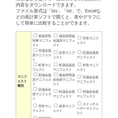
内容をダウンロードできます。
ファイル形式は「tsv」「txt」で、Excelな
どの表計算ソフトで開くと、表やグラフに
して簡単に比較することができます。
都道府県
都道府県議
市長マニフ
知事マニフェ
会議員マニフェ
ェスト
スト
スト
市議会議
区長マニフ
区議会議員
員マニフェス
ェスト
マニフェスト
ト
町長マニ
町議会議員
村長マニフ
フェスト
マニフェスト
ェスト
村議会議
都道府県議
マニフ
市議会会派
員マニフェス
会会派マニフェ
ェスト
マニフェスト
ト
スト
種別
区議会会
町議会会派
村議会会派
派マニフェス
マニフェスト
マニフェスト
ト
スイッチユ
市民マニ
政党マニフ
ーザーマニフェ
フェスト
ェスト
スト