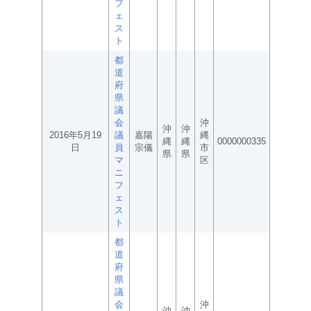
フ
ェ
ス
ト
都
道
府
県
議
会
沖
沖
沖
2016年5月19
議
嘉陽
縄
縄
縄
0000000335
日
員
宗儀
市
県
県
マ
区
ニ
フ
ェ
ス
ト
都
道
府
県
議
会
沖
沖
沖