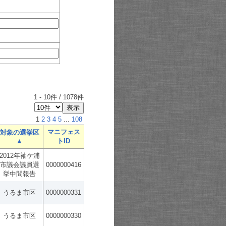
1
-
10
件 /
1078
件
1
2
3
4
5
...
108
マニフェス
対象の選挙区
▲
トID
2012年袖ケ浦
市議会議員選
0000000416
挙中間報告
うるま市区
0000000331
うるま市区
0000000330