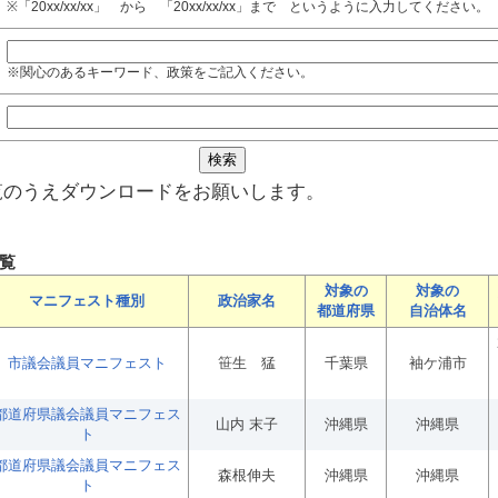
※「20xx/xx/xx」 から 「20xx/xx/xx」まで というように入力してください。
※関心のあるキーワード、政策をご記入ください。
覧のうえダウンロードをお願いします。
覧
対象の
対象の
マニフェスト種別
政治家名
都道府県
自治体名
市議会議員マニフェスト
笹生 猛
千葉県
袖ケ浦市
都道府県議会議員マニフェス
山内 末子
沖縄県
沖縄県
ト
都道府県議会議員マニフェス
森根伸夫
沖縄県
沖縄県
ト