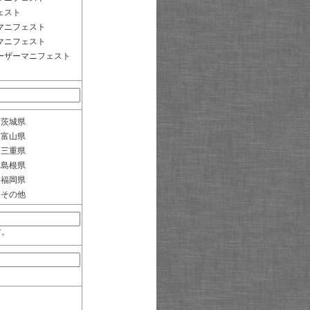
ェスト
マニフェスト
マニフェスト
ーザーマニフェスト
茨城県
富山県
三重県
島根県
福岡県
その他
す。