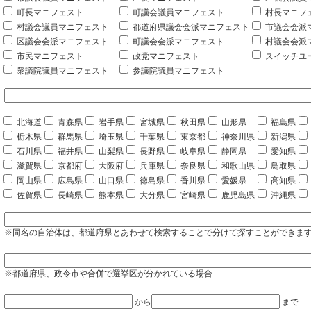
町長マニフェスト
町議会議員マニフェスト
村長マニフ
村議会議員マニフェスト
都道府県議会会派マニフェスト
市議会会派
区議会会派マニフェスト
町議会会派マニフェスト
村議会会派
市民マニフェスト
政党マニフェスト
スイッチユ
衆議院議員マニフェスト
参議院議員マニフェスト
北海道
青森県
岩手県
宮城県
秋田県
山形県
福島県
栃木県
群馬県
埼玉県
千葉県
東京都
神奈川県
新潟県
石川県
福井県
山梨県
長野県
岐阜県
静岡県
愛知県
滋賀県
京都府
大阪府
兵庫県
奈良県
和歌山県
鳥取県
岡山県
広島県
山口県
徳島県
香川県
愛媛県
高知県
佐賀県
長崎県
熊本県
大分県
宮崎県
鹿児島県
沖縄県
※同名の自治体は、都道府県とあわせて検索することで分けて探すことができま
※都道府県、政令市や合併で選挙区が分かれている場合
から
まで