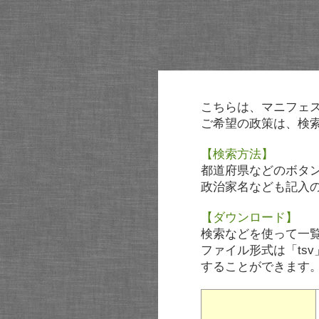
こちらは、マニフェ
ご希望の政策は、検
【検索方法】
都道府県などのボタ
政治家名なども記入
【ダウンロード】
検索などを使って一
ファイル形式は「tsv
することができます