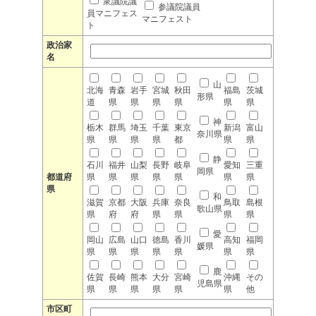
衆議院議
参議院議員
員マニフェス
マニフェスト
ト
政治家
名
山
北海
青森
岩手
宮城
秋田
福島
茨城
形県
道
県
県
県
県
県
県
神
栃木
群馬
埼玉
千葉
東京
新潟
富山
奈川県
県
県
県
県
都
県
県
静
石川
福井
山梨
長野
岐阜
愛知
三重
岡県
都道府
県
県
県
県
県
県
県
県
和
滋賀
京都
大阪
兵庫
奈良
鳥取
島根
歌山県
県
府
府
県
県
県
県
愛
岡山
広島
山口
徳島
香川
高知
福岡
媛県
県
県
県
県
県
県
県
鹿
佐賀
長崎
熊本
大分
宮崎
沖縄
その
児島県
県
県
県
県
県
県
他
市区町