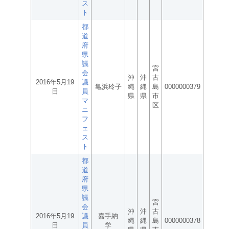
ス
ト
都
道
府
県
議
宮
会
沖
沖
古
2016年5月19
議
亀浜玲子
縄
縄
島
0000000379
日
員
県
県
市
マ
区
ニ
フ
ェ
ス
ト
都
道
府
県
議
宮
会
沖
沖
古
2016年5月19
議
嘉手納
縄
縄
島
0000000378
日
員
学