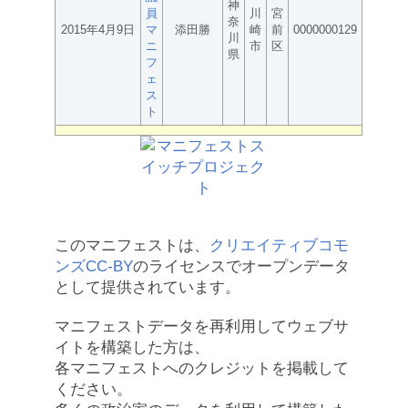
神
員
川
宮
奈
2015年4月9日
マ
添田勝
崎
前
0000000129
川
ニ
市
区
県
フ
ェ
ス
ト
このマニフェストは、
クリエイティブコモ
ンズCC-BY
のライセンスでオープンデータ
として提供されています。
マニフェストデータを再利用してウェブサ
イトを構築した方は、
各マニフェストへのクレジットを掲載して
ください。