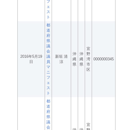
フ
ェ
ス
ト
都
道
府
県
議
宜
会
沖
沖
野
2016年5月19
議
新垣 清
縄
縄
湾
0000000345
日
員
涼
県
県
市
マ
区
ニ
フ
ェ
ス
ト
都
道
府
県
議
宜
会
沖
沖
野