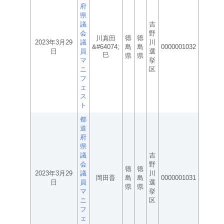
府
県
議
吉
会
野
徳
徳
川真田
2023年3月29
議
川
&#64074;
島
島
0000001032
日
員
選
巳
県
県
マ
挙
ニ
区
フ
ェ
ス
ト
都
道
府
県
議
吉
会
野
徳
徳
2023年3月29
議
川
岡田晋
島
島
0000001031
日
員
選
県
県
マ
挙
ニ
区
フ
ェ