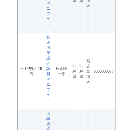
県
県
市
マ
区
ニ
フ
ェ
ス
ト
都
道
府
県
議
宮
会
沖
沖
古
2016年5月19
議
座喜味
縄
縄
島
0000000377
日
員
一幸
県
県
市
マ
区
ニ
フ
ェ
ス
ト
市
議
会
議