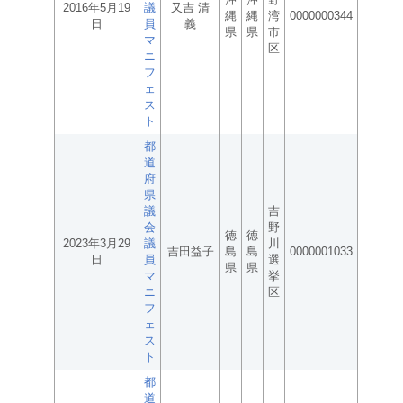
2016年5月19
議
又吉 清
縄
縄
湾
0000000344
日
員
義
県
県
市
マ
区
ニ
フ
ェ
ス
ト
都
道
府
県
議
吉
会
野
徳
徳
2023年3月29
議
川
吉田益子
島
島
0000001033
日
員
選
県
県
マ
挙
ニ
区
フ
ェ
ス
ト
都
道