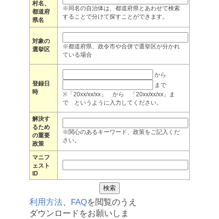
村名、
※同名の自治体は、都道府県とあわせて検索
都道府
することで分けて探すことができます。
県名
対象の
※都道府県、政令市や合併で選挙区が分かれ
選挙区
ている場合
から
登録日
まで
時
※「20xx/xx/xx」 から 「20xx/xx/xx」ま
で というように入力してください。
解決す
るため
※関心のあるキーワード、政策をご記入くだ
の重要
さい。
政策
マニフ
ェスト
ID
利用方法
、
FAQ
を閲覧のうえ
ダウンロードをお願いしま