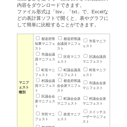
内容をダウンロードできます。
ファイル形式は「tsv」「txt」で、Excelな
どの表計算ソフトで開くと、表やグラフに
して簡単に比較することができます。
都道府県
都道府県議
市長マニフ
知事マニフェ
会議員マニフェ
ェスト
スト
スト
市議会議
区長マニフ
区議会議員
員マニフェス
ェスト
マニフェスト
ト
町長マニ
町議会議員
村長マニフ
フェスト
マニフェスト
ェスト
村議会議
都道府県議
マニフ
市議会会派
員マニフェス
会会派マニフェ
ェスト
マニフェスト
ト
スト
種別
区議会会
町議会会派
村議会会派
派マニフェス
マニフェスト
マニフェスト
ト
スイッチユ
市民マニ
政党マニフ
ーザーマニフェ
フェスト
ェスト
スト