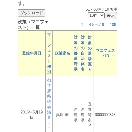
す。
51
-
60
件 /
1078
件
政策（マニフェ
1
...
4
5
6
7
8
...
108
スト）一覧
マ
対
対
対
ニ
象
象
象
フ
の
の
の
ェ
マニフェス
登録年月日
政治家名
都
自
選
ス
トID
道
治
挙
ト
府
体
区
種
県
名
▲
別
都
道
府
県
議
宜
会
沖
沖
野
2016年5月19
議
呉屋 宏
縄
縄
湾
0000000346
日
員
県
県
市
マ
区
ニ