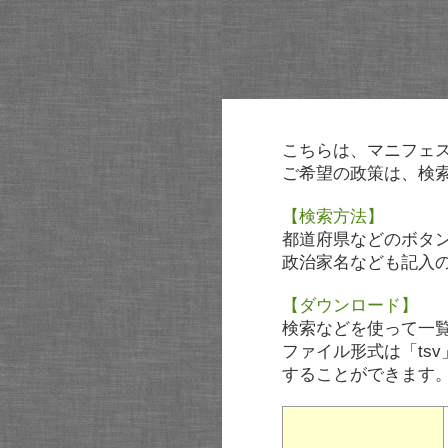
こちらは、マニフェ
ご希望の政策は、検
【検索方法】
都道府県などのボタ
政治家名なども記入
【ダウンロード】
検索などを使って一
ファイル形式は「tsv
することができます