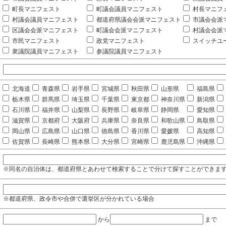
町長マニフェスト
町議会議員マニフェスト
村長マニフ
村議会議員マニフェスト
都道府県議会会派マニフェスト
市議会会派
区議会会派マニフェスト
町議会会派マニフェスト
村議会会派
市民マニフェスト
政党マニフェスト
スイッチユ
衆議院議員マニフェスト
参議院議員マニフェスト
北海道
青森県
岩手県
宮城県
秋田県
山形県
福島県
栃木県
群馬県
埼玉県
千葉県
東京都
神奈川県
新潟県
石川県
福井県
山梨県
長野県
岐阜県
静岡県
愛知県
滋賀県
京都府
大阪府
兵庫県
奈良県
和歌山県
鳥取県
岡山県
広島県
山口県
徳島県
香川県
愛媛県
高知県
佐賀県
長崎県
熊本県
大分県
宮崎県
鹿児島県
沖縄県
※同名の自治体は、都道府県とあわせて検索することで分けて探すことができま
※都道府県、政令市や合併で選挙区が分かれている場合
から
まで