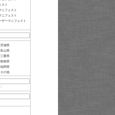
ェスト
マニフェスト
マニフェスト
ーザーマニフェスト
茨城県
富山県
三重県
島根県
福岡県
その他
す。