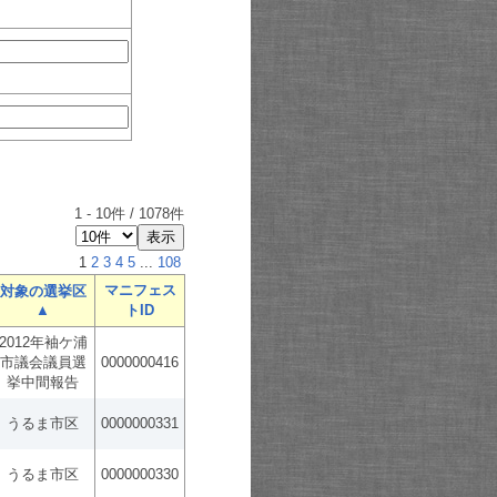
1
-
10
件 /
1078
件
1
2
3
4
5
...
108
マニフェス
対象の選挙区
▲
トID
2012年袖ケ浦
市議会議員選
0000000416
挙中間報告
うるま市区
0000000331
うるま市区
0000000330