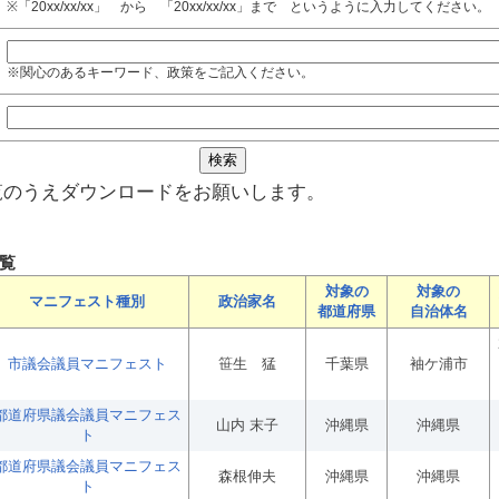
※「20xx/xx/xx」 から 「20xx/xx/xx」まで というように入力してください。
※関心のあるキーワード、政策をご記入ください。
覧のうえダウンロードをお願いします。
覧
対象の
対象の
マニフェスト種別
政治家名
都道府県
自治体名
市議会議員マニフェスト
笹生 猛
千葉県
袖ケ浦市
都道府県議会議員マニフェス
山内 末子
沖縄県
沖縄県
ト
都道府県議会議員マニフェス
森根伸夫
沖縄県
沖縄県
ト