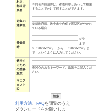
村名、
※同名の自治体は、都道府県とあわせて検索
都道府
することで分けて探すことができます。
県名
対象の
※都道府県、政令市や合併で選挙区が分かれ
選挙区
ている場合
から
登録日
まで
時
※「20xx/xx/xx」 から 「20xx/xx/xx」ま
で というように入力してください。
解決す
るため
※関心のあるキーワード、政策をご記入くだ
の重要
さい。
政策
マニフ
ェスト
ID
利用方法
、
FAQ
を閲覧のうえ
ダウンロードをお願いしま