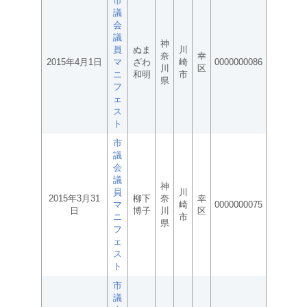
市
議
会
議
神
員
ぬま
川
奈
幸
2015年4月1日
マ
ざわ
崎
0000000086
川
区
ニ
和明
市
県
フ
ェ
ス
ト
市
議
会
議
神
員
川
2015年3月31
柳下
奈
幸
マ
崎
0000000075
日
博子
川
区
ニ
市
県
フ
ェ
ス
ト
市
議