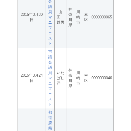
会
議
神
員
山
川
2015年3月30
奈
幸
マ
田
崎
0000000065
日
川
区
ニ
益男
市
県
フ
ェ
ス
ト
市
議
会
議
神
員
いた
川
2015年3月24
奈
幸
マ
ばし
崎
0000000046
日
川
区
ニ
洋一
市
県
フ
ェ
ス
ト
都
道
府
県