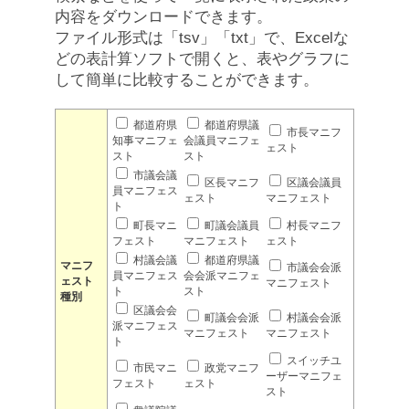
内容をダウンロードできます。
ファイル形式は「tsv」「txt」で、Excelな
どの表計算ソフトで開くと、表やグラフに
して簡単に比較することができます。
都道府県
都道府県議
市長マニフ
知事マニフェ
会議員マニフェ
ェスト
スト
スト
市議会議
区長マニフ
区議会議員
員マニフェス
ェスト
マニフェスト
ト
町長マニ
町議会議員
村長マニフ
フェスト
マニフェスト
ェスト
村議会議
都道府県議
マニフ
市議会会派
員マニフェス
会会派マニフェ
ェスト
マニフェスト
ト
スト
種別
区議会会
町議会会派
村議会会派
派マニフェス
マニフェスト
マニフェスト
ト
スイッチユ
市民マニ
政党マニフ
ーザーマニフェ
フェスト
ェスト
スト