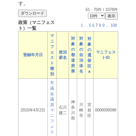
す。
61
-
70
件 /
1078
件
政策（マニフェス
1
...
5
6
7
8
9
...
108
ト）一覧
マ
対
対
対
ニ
象
象
象
フ
の
の
の
ェ
政治
マニフェス
登録年月日
都
自
選
ス
家名
トID
道
治
挙
ト
府
体
区
種
県
名
▲
別
市
議
会
議
神
員
川
宮
石川
奈
2015年4月2日
マ
崎
前
0000000098
建二
川
ニ
市
区
県
フ
ェ
ス