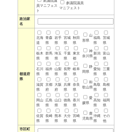
衆議院議
参議院議員
員マニフェス
マニフェスト
ト
政治家
名
山
北海
青森
岩手
宮城
秋田
福島
茨城
形県
道
県
県
県
県
県
県
神
栃木
群馬
埼玉
千葉
東京
新潟
富山
奈川県
県
県
県
県
都
県
県
静
石川
福井
山梨
長野
岐阜
愛知
三重
岡県
都道府
県
県
県
県
県
県
県
県
和
滋賀
京都
大阪
兵庫
奈良
鳥取
島根
歌山県
県
府
府
県
県
県
県
愛
岡山
広島
山口
徳島
香川
高知
福岡
媛県
県
県
県
県
県
県
県
鹿
佐賀
長崎
熊本
大分
宮崎
沖縄
その
児島県
県
県
県
県
県
県
他
市区町