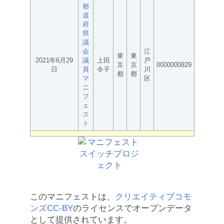
都
道
府
県
議
会
江
東
東
2021年6月29
議
上田
戸
京
京
0000000829
日
員
令子
川
都
都
マ
区
ニ
フ
ェ
ス
ト
このマニフェストは、
クリエイティブコモ
ンズCC-BY
のライセンスでオープンデータ
として提供されています。