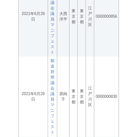
議
会
江
東
東
2021年6月29
議
大西
戸
京
京
0000000856
日
員
洋平
川
都
都
マ
区
ニ
フ
ェ
ス
ト
都
道
府
県
議
会
江
東
東
2021年6月29
議
原純
戸
京
京
0000000830
日
員
子
川
都
都
マ
区
ニ
フ
ェ
ス
ト