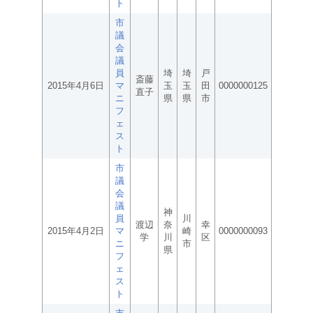
ト
市
議
会
議
員
埼
埼
戸
斎藤
2015年4月6日
マ
玉
玉
田
0000000125
直子
ニ
県
県
市
フ
ェ
ス
ト
市
議
会
議
神
員
川
渡辺
奈
幸
2015年4月2日
マ
崎
0000000093
学
川
区
ニ
市
県
フ
ェ
ス
ト