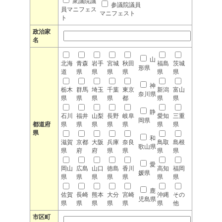
衆議院議
参議院議員
員マニフェス
マニフェスト
ト
政治家
名
山
北海
青森
岩手
宮城
秋田
福島
茨城
形県
道
県
県
県
県
県
県
神
栃木
群馬
埼玉
千葉
東京
新潟
富山
奈川県
県
県
県
県
都
県
県
静
石川
福井
山梨
長野
岐阜
愛知
三重
岡県
都道府
県
県
県
県
県
県
県
県
和
滋賀
京都
大阪
兵庫
奈良
鳥取
島根
歌山県
県
府
府
県
県
県
県
愛
岡山
広島
山口
徳島
香川
高知
福岡
媛県
県
県
県
県
県
県
県
鹿
佐賀
長崎
熊本
大分
宮崎
沖縄
その
児島県
県
県
県
県
県
県
他
市区町