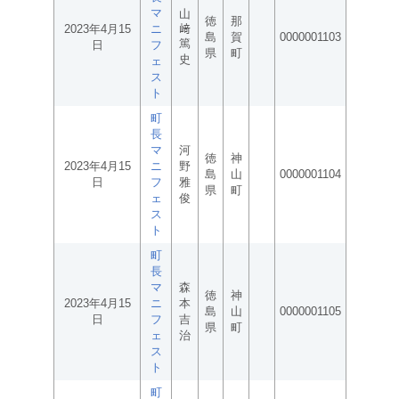
マ
山
徳
那
2023年4月15
ニ
﨑
島
賀
0000001103
篤
日
フ
県
町
史
ェ
ス
ト
町
長
マ
河
徳
神
2023年4月15
ニ
野
島
山
0000001104
日
フ
雅
県
町
ェ
俊
ス
ト
町
長
マ
森
徳
神
2023年4月15
ニ
本
島
山
0000001105
日
フ
吉
県
町
ェ
治
ス
ト
町