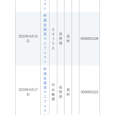
ス
ト
村
議
会
議
さ
員
そ
長
2023年4月15
原
マ
う
野
0000001109
日
村
ニ
り
県
フ
え
ェ
ス
ト
村
議
会
議
平
員
長
2023年4月17
出
原
マ
野
0000001110
日
敏
村
ニ
県
廣
フ
ェ
ス