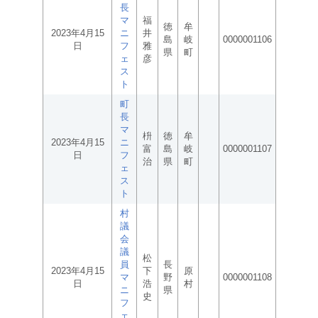
長
マ
福
徳
牟
2023年4月15
ニ
井
島
岐
0000001106
日
フ
雅
県
町
ェ
彦
ス
ト
町
長
マ
枡
徳
牟
2023年4月15
ニ
富
島
岐
0000001107
日
フ
治
県
町
ェ
ス
ト
村
議
会
議
松
員
長
2023年4月15
下
原
マ
野
0000001108
日
浩
村
ニ
県
史
フ
ェ