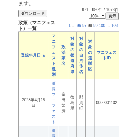
ます。
971
-
980
件 /
1078
件
政策（マニフェス
1
...
96
97
98
99
100
...
108
ト）一覧
マ
対
対
ニ
対
象
象
フ
政
象
の
の
ェ
治
の
マニフェス
登録年月日 ▲
都
自
ス
家
選
トID
道
治
ト
名
挙
府
体
種
区
県
名
別
町
長
マ
峯
徳
那
2023年4月15
ニ
田
島
賀
0000001102
日
フ
繁
県
町
ェ
廣
ス
ト
町
長