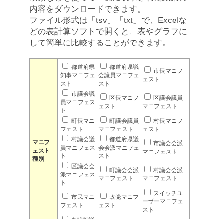
内容をダウンロードできます。
ファイル形式は「tsv」「txt」で、Excelな
どの表計算ソフトで開くと、表やグラフに
して簡単に比較することができます。
都道府県
都道府県議
市長マニフ
知事マニフェ
会議員マニフェ
ェスト
スト
スト
市議会議
区長マニフ
区議会議員
員マニフェス
ェスト
マニフェスト
ト
町長マニ
町議会議員
村長マニフ
フェスト
マニフェスト
ェスト
村議会議
都道府県議
マニフ
市議会会派
員マニフェス
会会派マニフェ
ェスト
マニフェスト
ト
スト
種別
区議会会
町議会会派
村議会会派
派マニフェス
マニフェスト
マニフェスト
ト
スイッチユ
市民マニ
政党マニフ
ーザーマニフェ
フェスト
ェスト
スト