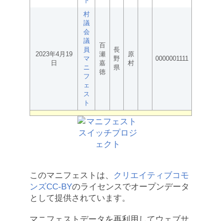
ト
村
議
会
議
百
員
長
2023年4月19
瀬
原
マ
野
0000001111
日
嘉
村
ニ
県
徳
フ
ェ
ス
ト
このマニフェストは、
クリエイティブコモ
ンズCC-BY
のライセンスでオープンデータ
として提供されています。
マニフェストデータを再利用してウェブサ