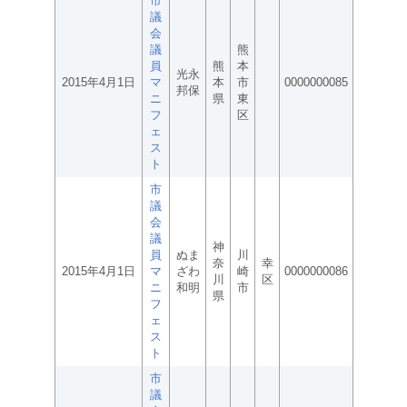
市
議
会
議
熊
員
熊
本
光永
2015年4月1日
マ
本
市
0000000085
邦保
ニ
県
東
フ
区
ェ
ス
ト
市
議
会
議
神
員
ぬま
川
奈
幸
2015年4月1日
マ
ざわ
崎
0000000086
川
区
ニ
和明
市
県
フ
ェ
ス
ト
市
議