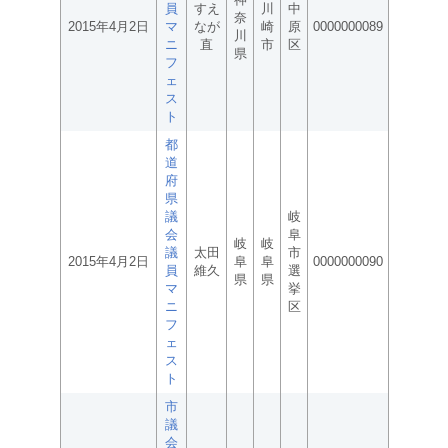
員
すえ
川
中
奈
2015年4月2日
マ
なが
崎
原
0000000089
川
ニ
直
市
区
県
フ
ェ
ス
ト
都
道
府
県
議
岐
会
阜
岐
岐
議
太田
市
2015年4月2日
阜
阜
0000000090
員
維久
選
県
県
マ
挙
ニ
区
フ
ェ
ス
ト
市
議
会