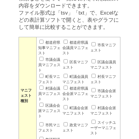
内容をダウンロードできます。
ファイル形式は「tsv」「txt」で、Excelな
どの表計算ソフトで開くと、表やグラフに
して簡単に比較することができます。
都道府県
都道府県議
市長マニフ
知事マニフェ
会議員マニフェ
ェスト
スト
スト
市議会議
区長マニフ
区議会議員
員マニフェス
ェスト
マニフェスト
ト
町長マニ
町議会議員
村長マニフ
フェスト
マニフェスト
ェスト
村議会議
都道府県議
マニフ
市議会会派
員マニフェス
会会派マニフェ
ェスト
マニフェスト
ト
スト
種別
区議会会
町議会会派
村議会会派
派マニフェス
マニフェスト
マニフェスト
ト
スイッチユ
市民マニ
政党マニフ
ーザーマニフェ
フェスト
ェスト
スト