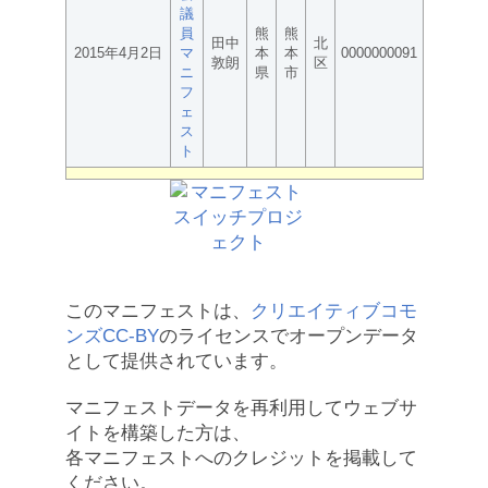
議
員
熊
熊
田中
北
2015年4月2日
マ
本
本
0000000091
敦朗
区
ニ
県
市
フ
ェ
ス
ト
このマニフェストは、
クリエイティブコモ
ンズCC-BY
のライセンスでオープンデータ
として提供されています。
マニフェストデータを再利用してウェブサ
イトを構築した方は、
各マニフェストへのクレジットを掲載して
ください。