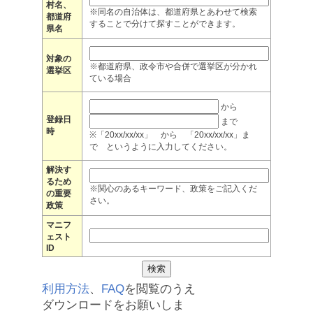
村名、
※同名の自治体は、都道府県とあわせて検索
都道府
することで分けて探すことができます。
県名
対象の
※都道府県、政令市や合併で選挙区が分かれ
選挙区
ている場合
から
登録日
まで
時
※「20xx/xx/xx」 から 「20xx/xx/xx」ま
で というように入力してください。
解決す
るため
※関心のあるキーワード、政策をご記入くだ
の重要
さい。
政策
マニフ
ェスト
ID
利用方法
、
FAQ
を閲覧のうえ
ダウンロードをお願いしま