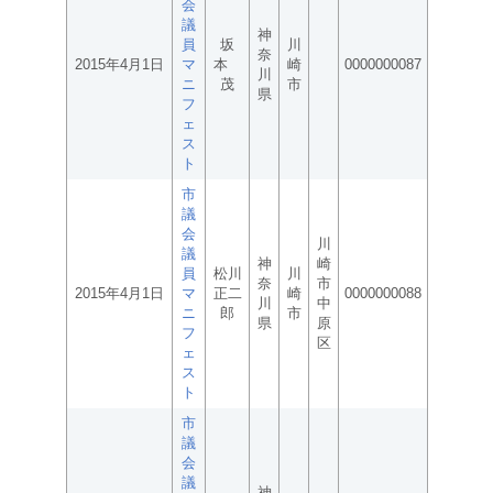
会
議
神
員
坂
川
奈
2015年4月1日
マ
本
崎
0000000087
川
ニ
茂
市
県
フ
ェ
ス
ト
市
議
会
川
議
神
崎
員
松川
川
奈
市
2015年4月1日
マ
正二
崎
0000000088
川
中
ニ
郎
市
県
原
フ
区
ェ
ス
ト
市
議
会
議
神