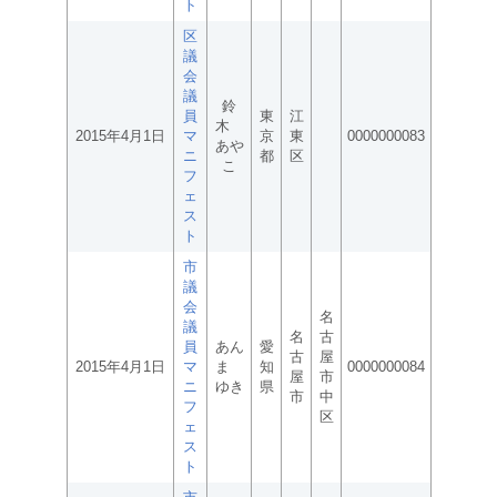
ト
区
議
会
議
鈴
員
東
江
木
2015年4月1日
マ
京
東
0000000083
あや
ニ
都
区
こ
フ
ェ
ス
ト
市
議
会
名
議
名
古
員
あん
愛
古
屋
2015年4月1日
マ
ま
知
0000000084
屋
市
ニ
ゆき
県
市
中
フ
区
ェ
ス
ト