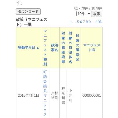
す。
61
-
70
件 /
1078
件
政策（マニフェス
1
...
5
6
7
8
9
...
108
ト）一覧
マ
対
対
ニ
対
象
象
フ
象
の
の
ェ
政治
の
マニフェス
登録年月日 ▲
都
自
ス
家名
選
トID
道
治
ト
挙
府
体
種
区
県
名
別
町
議
会
議
神
員
中
戸村
奈
2015年4月1日
マ
井
0000000081
裕司
川
ニ
町
県
フ
ェ
ス