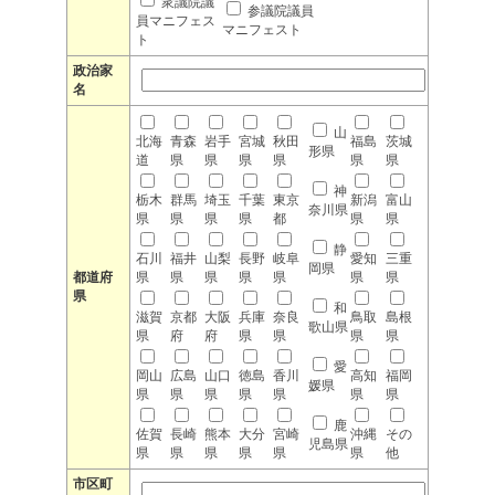
衆議院議
参議院議員
員マニフェス
マニフェスト
ト
政治家
名
山
北海
青森
岩手
宮城
秋田
福島
茨城
形県
道
県
県
県
県
県
県
神
栃木
群馬
埼玉
千葉
東京
新潟
富山
奈川県
県
県
県
県
都
県
県
静
石川
福井
山梨
長野
岐阜
愛知
三重
岡県
都道府
県
県
県
県
県
県
県
県
和
滋賀
京都
大阪
兵庫
奈良
鳥取
島根
歌山県
県
府
府
県
県
県
県
愛
岡山
広島
山口
徳島
香川
高知
福岡
媛県
県
県
県
県
県
県
県
鹿
佐賀
長崎
熊本
大分
宮崎
沖縄
その
児島県
県
県
県
県
県
県
他
市区町